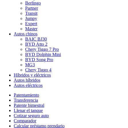
Berlingo
Partner
Transit
Jumpy
Expert
Master
Autos chinos
BAIC BJ30
BYD Atto 2
Chery Tiggo 7 Pro
BYD Dolphin Mini
BYD Song Pro
MG3
Chery Tiggo 4
Híbridos y eléctricos
Autos híbridos
Autos eléctricos
Patentamiento
Transferencia
Patente bimestral
Llenar el tanque
Cotizar seguro auto
Comparador
Calcular préstamo prendario