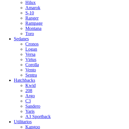
Hilux
Amarok
S-10
Ranger
Rampage
Montana
Toro
Sedanes
Cronos
Logan
Versa
Virtus
Corolla
Vento
Sentra
Hatchbacks
Kwid
208
Argo
C3
Sandero
Yaris
A3 Sportback
Utilitarios
Kangoo