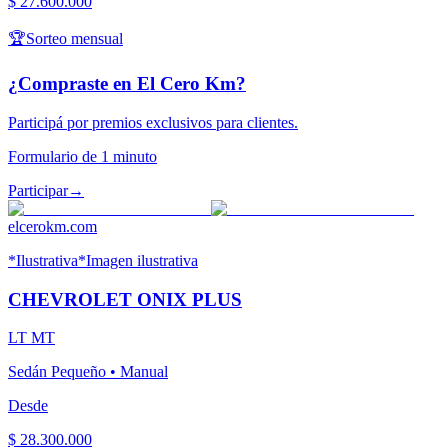
$ 27.600.000
🏆
Sorteo mensual
¿Compraste en El Cero Km?
Participá por premios exclusivos para clientes.
Formulario de 1 minuto
Participar
→
elcerokm.com
*Ilustrativa
*Imagen ilustrativa
CHEVROLET
ONIX PLUS
LT MT
Sedán Pequeño
•
Manual
Desde
$ 28.300.000