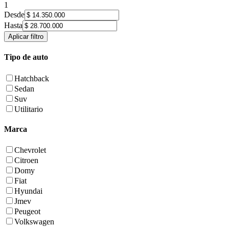
1
Desde
Hasta
Aplicar filtro
Tipo de auto
Hatchback
Sedan
Suv
Utilitario
Marca
Chevrolet
Citroen
Domy
Fiat
Hyundai
Jmev
Peugeot
Volkswagen