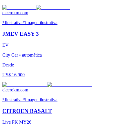
elcerokm.com
*Ilustrativa
*Imagen ilustrativa
JMEV
EASY 3
EV
City Car
•
automática
Desde
US$ 16.900
elcerokm.com
*Ilustrativa
*Imagen ilustrativa
CITROEN
BASALT
Live PK MY26