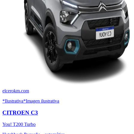
elcerokm.com
*Ilustrativa
*Imagen ilustrativa
CITROEN
C3
You! T200 Turbo