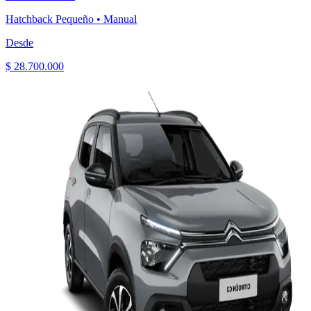
Hatchback Pequeño
•
Manual
Desde
$ 28.700.000