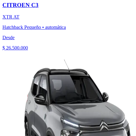
CITROEN
C3
XTR AT
Hatchback Pequeño
•
automática
Desde
$ 26.500.000