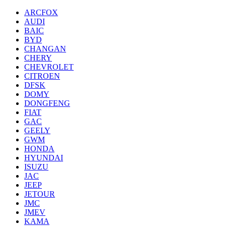
ARCFOX
AUDI
BAIC
BYD
CHANGAN
CHERY
CHEVROLET
CITROEN
DFSK
DOMY
DONGFENG
FIAT
GAC
GEELY
GWM
HONDA
HYUNDAI
ISUZU
JAC
JEEP
JETOUR
JMC
JMEV
KAMA