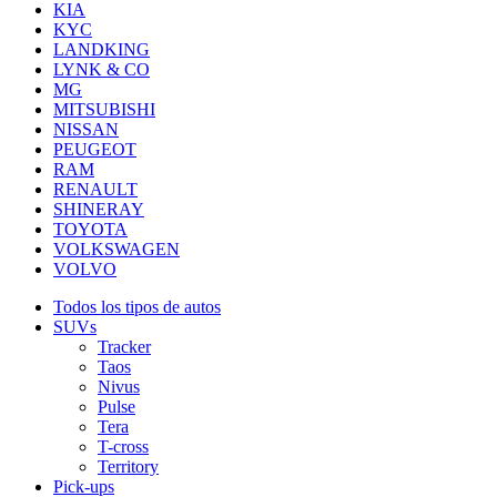
KIA
KYC
LANDKING
LYNK & CO
MG
MITSUBISHI
NISSAN
PEUGEOT
RAM
RENAULT
SHINERAY
TOYOTA
VOLKSWAGEN
VOLVO
Todos los tipos de autos
SUVs
Tracker
Taos
Nivus
Pulse
Tera
T-cross
Territory
Pick-ups