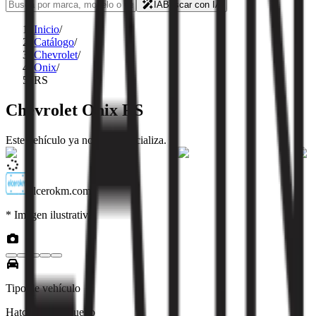
IA
Buscar con IA
Inicio
/
Catálogo
/
Chevrolet
/
Onix
/
RS
Chevrolet
Onix
RS
Este vehículo ya no se comercializa.
elcerokm.com
* Imagen ilustrativa
Tipo de vehículo
Hatchback Pequeño