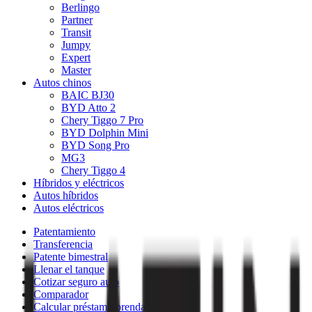
Berlingo
Partner
Transit
Jumpy
Expert
Master
Autos chinos
BAIC BJ30
BYD Atto 2
Chery Tiggo 7 Pro
BYD Dolphin Mini
BYD Song Pro
MG3
Chery Tiggo 4
Híbridos y eléctricos
Autos híbridos
Autos eléctricos
Patentamiento
Transferencia
Patente bimestral
Llenar el tanque
Cotizar seguro auto
Comparador
Calcular préstamo prendario