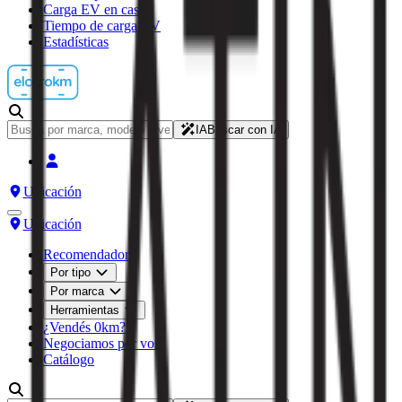
Carga EV en casa
Tiempo de carga EV
Estadísticas
IA
Buscar con IA
Ubicación
Ubicación
Recomendador
Por tipo
Por marca
Herramientas
¿Vendés 0km?
Negociamos por vos
Catálogo