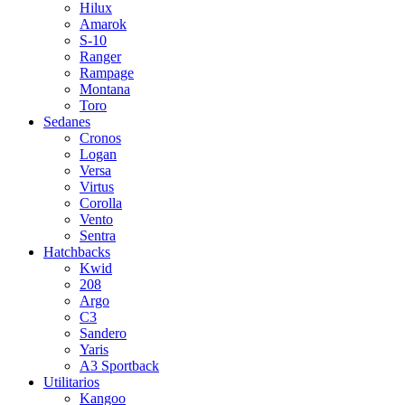
Hilux
Amarok
S-10
Ranger
Rampage
Montana
Toro
Sedanes
Cronos
Logan
Versa
Virtus
Corolla
Vento
Sentra
Hatchbacks
Kwid
208
Argo
C3
Sandero
Yaris
A3 Sportback
Utilitarios
Kangoo