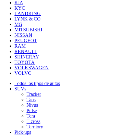
KIA
KYC
LANDKING
LYNK & CO
MG
MITSUBISHI
NISSAN
PEUGEOT
RAM
RENAULT
SHINERAY
TOYOTA
VOLKSWAGEN
VOLVO
Todos los tipos de autos
SUVs
Tracker
Taos
Nivus
Pulse
Tera
T-cross
Territory
Pick-ups