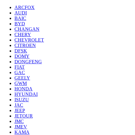
ARCFOX
AUDI
BAIC
BYD
CHANGAN
CHERY
CHEVROLET
CITROEN
DFSK
DOMY
DONGFENG
FIAT
GAC
GEELY
GWM
HONDA
HYUNDAI
ISUZU
JAC
JEEP
JETOUR
JMC
JMEV
KAMA