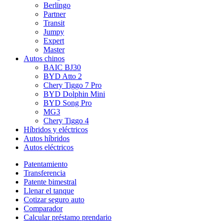
Berlingo
Partner
Transit
Jumpy
Expert
Master
Autos chinos
BAIC BJ30
BYD Atto 2
Chery Tiggo 7 Pro
BYD Dolphin Mini
BYD Song Pro
MG3
Chery Tiggo 4
Híbridos y eléctricos
Autos híbridos
Autos eléctricos
Patentamiento
Transferencia
Patente bimestral
Llenar el tanque
Cotizar seguro auto
Comparador
Calcular préstamo prendario