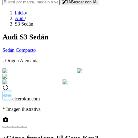
IA
Buscar con IA
Inicio
/
Audi
/
S3 Sedán
Audi
S3 Sedán
Sedán Compacto
- Origen
Alemania
elcerokm.com
* Imagen ilustrativa