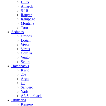
Hilux
Amarok
S-10
Ranger
Rampage
Montana
Toro
Sedanes
Cronos
Logan
Versa
Virtus
Corolla
Vento
Sentra
Hatchbacks
Kwid
208
Argo
C3
Sandero
Yaris
A3 Sportback
Utilitarios
Kangoo