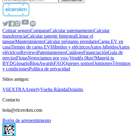
Cotizar seguro
Comparar
Calcular patentamiento
Calcular
transferencia
Calcular patente bimestral
Llenar el
tanque
Mantenimiento
Calcular préstamo prendario
Carga EV en
casa
Tiempo de carga EV
Híbridos y eléctricos
Autos híbridos
Autos
eléctricos
Reviews
Patentamientos
Catálogo
Financiación
Guía de
precios
Flotas
Negociamos por vos
¿Vendés 0km?
Manejá tu
BYD
Glosario
Blog
Awards
FAQ
Quienes somos
Opiniones
Términos
y condiciones
Política de privacidad
Sitios amigos:
V6
EXTRA
Argiefy
Vuelta Rápida
Dolarito
Contacto
hola@elcerokm.com
Botón de arrepentimiento