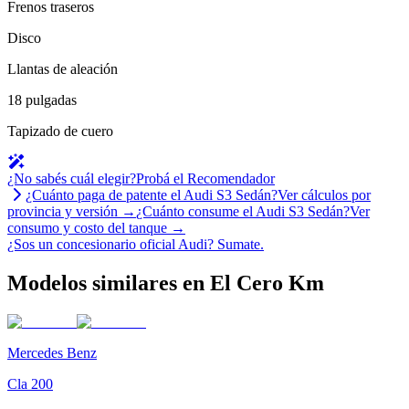
Frenos traseros
Disco
Llantas de aleación
18 pulgadas
Tapizado de cuero
¿No sabés cuál elegir?
Probá el Recomendador
¿Cuánto paga de patente el
Audi
S3 Sedán
?
Ver cálculos por
provincia y versión →
¿Cuánto consume el
Audi
S3 Sedán
?
Ver
consumo y costo del tanque →
¿Sos un concesionario oficial
Audi
?
Sumate.
Modelos similares en El Cero Km
Mercedes Benz
Cla 200