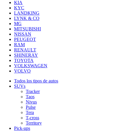
KIA
KYC
LANDKING
LYNK & CO
MG
MITSUBISHI
NISSAN
PEUGEOT
RAM
RENAULT
SHINERAY
TOYOTA
VOLKSWAGEN
VOLVO
Todos los tipos de autos
SUVs
Tracker
Taos
Nivus
Pulse
Tera
T-cross
Territory
Pick-ups