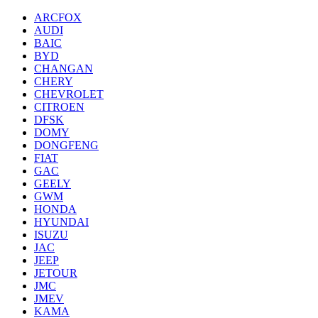
ARCFOX
AUDI
BAIC
BYD
CHANGAN
CHERY
CHEVROLET
CITROEN
DFSK
DOMY
DONGFENG
FIAT
GAC
GEELY
GWM
HONDA
HYUNDAI
ISUZU
JAC
JEEP
JETOUR
JMC
JMEV
KAMA