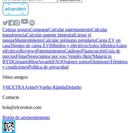
Cotizar seguro
Comparar
Calcular patentamiento
Calcular
transferencia
Calcular patente bimestral
Llenar el
tanque
Mantenimiento
Calcular préstamo prendario
Carga EV en
casa
Tiempo de carga EV
Híbridos y eléctricos
Autos híbridos
Autos
eléctricos
Reviews
Patentamientos
Catálogo
Financiación
Guía de
precios
Flotas
Negociamos por vos
¿Vendés 0km?
Manejá tu
BYD
Glosario
Blog
Awards
FAQ
Quienes somos
Opiniones
Términos
y condiciones
Política de privacidad
Sitios amigos:
V6
EXTRA
Argiefy
Vuelta Rápida
Dolarito
Contacto
hola@elcerokm.com
Botón de arrepentimiento