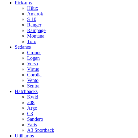
Pick-ups
Hilux
Amarok
S-10
Ranger
Rampage
Montana
Toro
Sedanes
Cronos
Logan
Versa
Virtus
Corolla
Vento
Sentra
Hatchbacks
Kwid
208
Argo
C3
Sandero
Yaris
A3 Sportback
Utilitarios