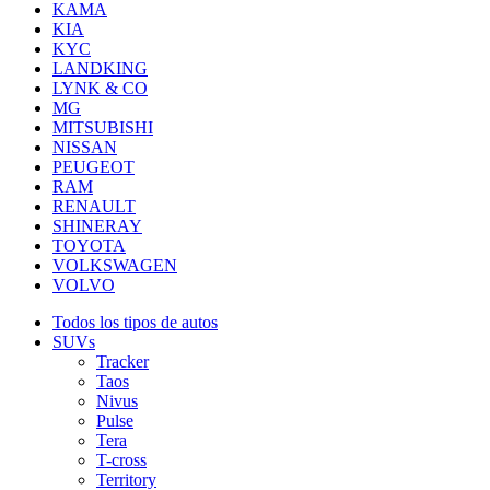
KAMA
KIA
KYC
LANDKING
LYNK & CO
MG
MITSUBISHI
NISSAN
PEUGEOT
RAM
RENAULT
SHINERAY
TOYOTA
VOLKSWAGEN
VOLVO
Todos los tipos de autos
SUVs
Tracker
Taos
Nivus
Pulse
Tera
T-cross
Territory