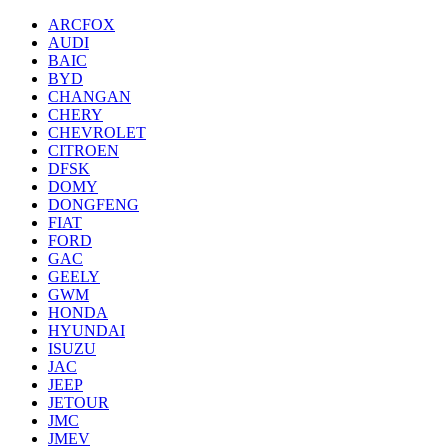
ARCFOX
AUDI
BAIC
BYD
CHANGAN
CHERY
CHEVROLET
CITROEN
DFSK
DOMY
DONGFENG
FIAT
FORD
GAC
GEELY
GWM
HONDA
HYUNDAI
ISUZU
JAC
JEEP
JETOUR
JMC
JMEV