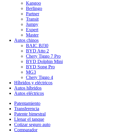
Kangoo
Berlingo
Partner
Transit
Jumpy
Expert
Master
Autos chinos
BAIC BJ30
BYD Atto 2
Chery Tiggo 7 Pro
BYD Dolphin Mini
BYD Song Pro
MG3
Chery Tiggo 4
Híbridos y eléctricos
Autos híbridos
Autos eléctricos
Patentamiento
Transferencia
Patente bimestral
Llenar el tanque
Cotizar seguro auto
Comparador