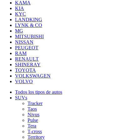
KAMA
KIA
KYC
LANDKING
LYNK & CO
MG
MITSUBISHI
NISSAN
PEUGEOT
RAM
RENAULT
SHINERAY
TOYOTA
VOLKSWAGEN
VOLVO
Todos los tipos de autos
SUVs
Tracker
Taos
Nivus
Pulse
Tera
T-cross
Territory