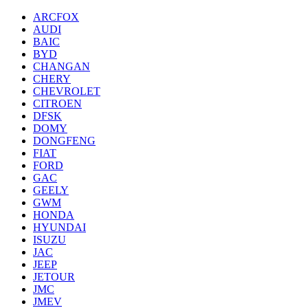
ARCFOX
AUDI
BAIC
BYD
CHANGAN
CHERY
CHEVROLET
CITROEN
DFSK
DOMY
DONGFENG
FIAT
FORD
GAC
GEELY
GWM
HONDA
HYUNDAI
ISUZU
JAC
JEEP
JETOUR
JMC
JMEV