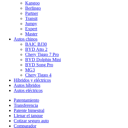
Kangoo
Berlingo
Partner
Transit
Jumpy
Expert
Master
Autos chinos
BAIC BJ30
BYD Atto 2
Chery Tiggo 7 Pro
BYD Dolphin Mini
BYD Song Pro
MG3
Chery Tiggo 4
Híbridos y eléctricos
Autos híbridos
Autos eléctricos
Patentamiento
Transferencia
Patente bimestral
Llenar el tanque
Cotizar seguro auto
Comparador