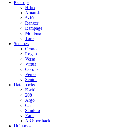
Pick-ups
Hilux
Amarok
S-10
Ranger
Rampage
Montana
Toro
Sedanes
Cronos
Logan
Versa
Virtus
Corolla
Vento
Sentra
Hatchbacks
Kwid
208
Argo
C3
Sandero
Yaris
A3 Sportback
Utilitarios