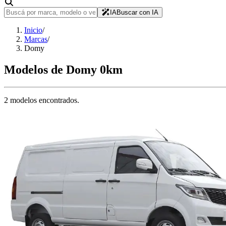
IA
Buscar con IA
Inicio
/
Marcas
/
Domy
Modelos de
Domy
0km
2
modelo
s
encontrado
s
.