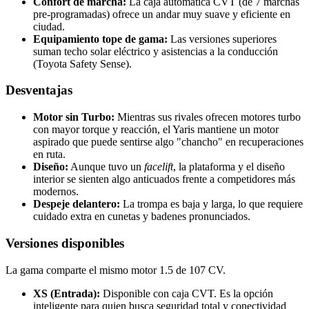
Confort de marcha:
La caja automática CVT (de 7 marchas
pre-programadas) ofrece un andar muy suave y eficiente en
ciudad.
Equipamiento tope de gama:
Las versiones superiores
suman techo solar eléctrico y asistencias a la conducción
(Toyota Safety Sense).
Desventajas
Motor sin Turbo:
Mientras sus rivales ofrecen motores turbo
con mayor torque y reacción, el Yaris mantiene un motor
aspirado que puede sentirse algo "chancho" en recuperaciones
en ruta.
Diseño:
Aunque tuvo un
facelift
, la plataforma y el diseño
interior se sienten algo anticuados frente a competidores más
modernos.
Despeje delantero:
La trompa es baja y larga, lo que requiere
cuidado extra en cunetas y badenes pronunciados.
Versiones disponibles
La gama comparte el mismo motor 1.5 de 107 CV.
XS (Entrada):
Disponible con caja CVT. Es la opción
inteligente para quien busca seguridad total y conectividad