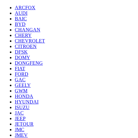
ARCFOX
AUDI
BAIC
BYD
CHANGAN
CHERY
CHEVROLET
CITROEN
DFSK
DOMY
DONGFENG
FIAT
FORD
GAC
GEELY
GWM
HONDA
HYUNDAI
ISUZU
JAC
JEEP
JETOUR
JMC
JMEV