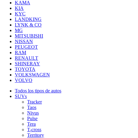
KAMA
KIA
KYC
LANDKING
LYNK & CO
MG
MITSUBISHI
NISSAN
PEUGEOT
RAM
RENAULT
SHINERAY
TOYOTA
VOLKSWAGEN
VOLVO
Todos los tipos de autos
SUVs
Tracker
Taos
Nivus
Pulse
Tera
T-cross
Territory