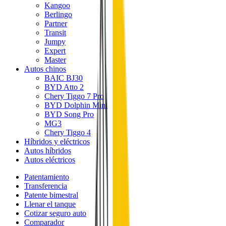
Kangoo
Berlingo
Partner
Transit
Jumpy
Expert
Master
Autos chinos
BAIC BJ30
BYD Atto 2
Chery Tiggo 7 Pro
BYD Dolphin Mini
BYD Song Pro
MG3
Chery Tiggo 4
Híbridos y eléctricos
Autos híbridos
Autos eléctricos
Patentamiento
Transferencia
Patente bimestral
Llenar el tanque
Cotizar seguro auto
Comparador