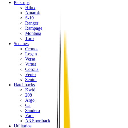
Pick-ups
Hilux
Amarok
S-10
Ranger
Rampage
Montana
Toro
Sedanes
Cronos
Logan
Versa
Virtus
Corolla
Vento
Sentra
Hatchbacks
Kwid
208
Argo
C3
Sandero
Yaris
A3 Sportback
Utilitarios