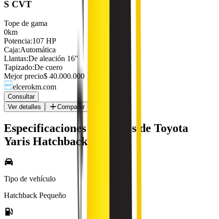
S CVT
Tope de gama
0km
Potencia
:
107 HP
Caja
:
Automática
Llantas
:
De aleación 16"
Tapizado
:
De cuero
Mejor precio
$ 40.000.000
elcerokm.com
Consultar
Ver detalles
Comparar
Especificaciones generales de
Toyota
Yaris Hatchback
Tipo de vehículo
Hatchback Pequeño