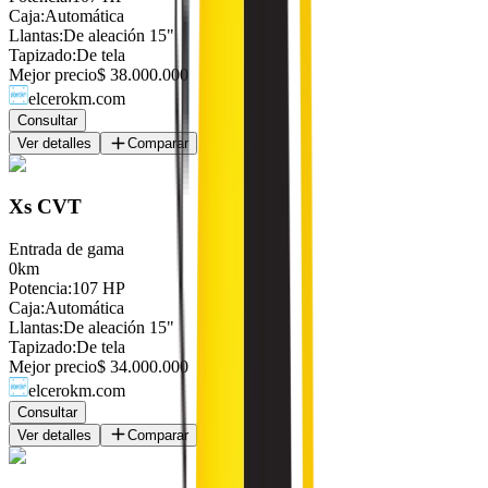
Caja
:
Automática
Llantas
:
De aleación 15"
Tapizado
:
De tela
Mejor precio
$ 38.000.000
elcerokm.com
Consultar
Ver detalles
Comparar
Xs CVT
Entrada de gama
0km
Potencia
:
107 HP
Caja
:
Automática
Llantas
:
De aleación 15"
Tapizado
:
De tela
Mejor precio
$ 34.000.000
elcerokm.com
Consultar
Ver detalles
Comparar