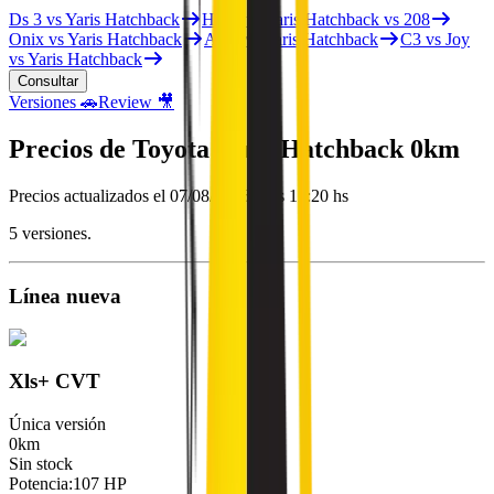
Ds 3 vs Yaris Hatchback
Hb20 vs Yaris Hatchback vs 208
Onix vs Yaris Hatchback
Argo vs Yaris Hatchback
C3 vs Joy
vs Yaris Hatchback
Consultar
Versiones 🚗
Review 🎥
Precios de
Toyota
Yaris Hatchback
0km
Precios actualizados el
07/08/2026 a las 12:20 hs
5
versiones.
Línea nueva
Xls+ CVT
Única versión
0km
Sin stock
Potencia
:
107 HP