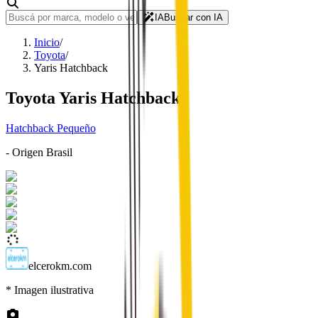
IA
Buscar con IA
Inicio
/
Toyota
/
Yaris Hatchback
Toyota
Yaris Hatchback
Hatchback Pequeño
- Origen
Brasil
elcerokm.com
* Imagen ilustrativa