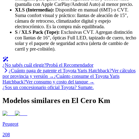
(pantalla con Apple CarPlay/Android Auto) al menor precio.
XLS (Intermedia):
Disponible en manual (6MT) o CVT.
Suma confort visual y práctico: llantas de aleación de 15",
cámara de retroceso, climatizador digital y espejo
electrocrómico. Es la compra más equilibrada.
S / XLS Pack (Tope):
Exclusivas CVT. Agregan distinción
con llantas de 16", ópticas Full LED, tapizado de cuero, techo
solar y el paquete de seguridad activa (alerta de cambio de
carril y pre-colisión).
¿No sabés cuál elegir?
Probá el Recomendador
¿Cuánto paga de patente el
Toyota
Yaris Hatchback
?
Ver cálculos
por provincia y versión →
¿Cuánto consume el
Toyota
Yaris
Hatchback
?
Ver consumo y costo del tanque →
¿Sos un concesionario oficial
Toyota
?
Sumate.
Modelos similares en El Cero Km
Peugeot
208