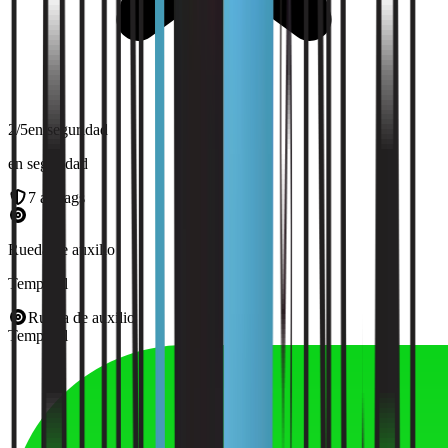
2
/5
en seguridad
en seguridad
7
airbags
Rueda de auxilio
Temporal
Rueda de auxilio
Temporal