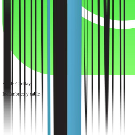
Apple CarPlay
Inalámbrico y cable