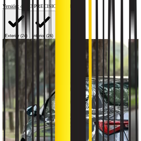
Versión:
4P 1.3 PRECISION CVT NEW
Exterior (
24
)
Interior (
26
)