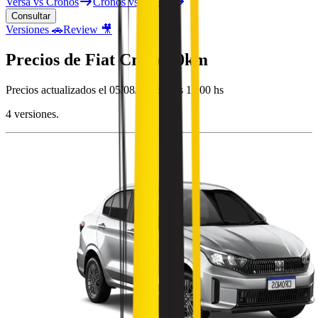
Versa vs Cronos
Cronos vs Hb20s
Consultar
Versiones 🚗
Review 🎥
Precios de
Fiat
Cronos
0km
Precios actualizados el
05/08/2026 a las 11:00 hs
4
versiones.