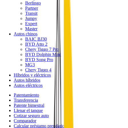
Berlingo
Partner
Transit
Jumpy
Expert
Master
Autos chinos
BAIC BJ30
BYD Atto 2
Chery Tiggo 7 Pro
BYD Dolphin Mini
BYD Song Pro
MG3
Chery Tiggo 4
Híbridos y eléctricos
Autos híbridos
Autos eléctricos
Patentamiento
Transferencia
Patente bimestral
Llenar el tanque
Cotizar seguro auto
Comparador
Calcular préstamo prendario