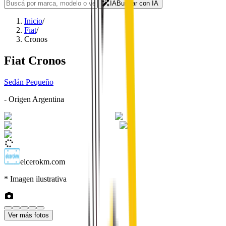
IA
Buscar con IA
Inicio
/
Fiat
/
Cronos
Fiat
Cronos
Sedán Pequeño
- Origen
Argentina
elcerokm.com
* Imagen ilustrativa
Ver más fotos