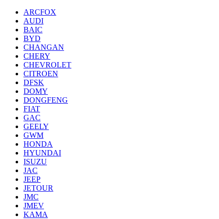
ARCFOX
AUDI
BAIC
BYD
CHANGAN
CHERY
CHEVROLET
CITROEN
DFSK
DOMY
DONGFENG
FIAT
GAC
GEELY
GWM
HONDA
HYUNDAI
ISUZU
JAC
JEEP
JETOUR
JMC
JMEV
KAMA