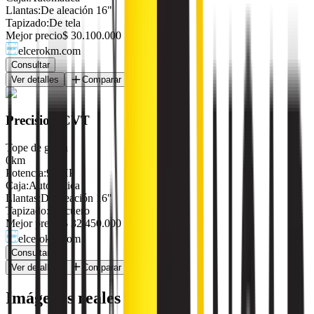
Llantas
:
De aleación 16"
Tapizado
:
De tela
Mejor precio
$ 30.100.000
elcerokm.com
Consultar
Ver detalles
Comparar
Precision CVT
Tope de gama
0km
Potencia
:
99 HP
Caja
:
Automática
Llantas
:
De aleación 16"
Tapizado
:
De cuero
Mejor precio
$ 32.450.000
elcerokm.com
Consultar
Ver detalles
Comparar
Imágenes reales