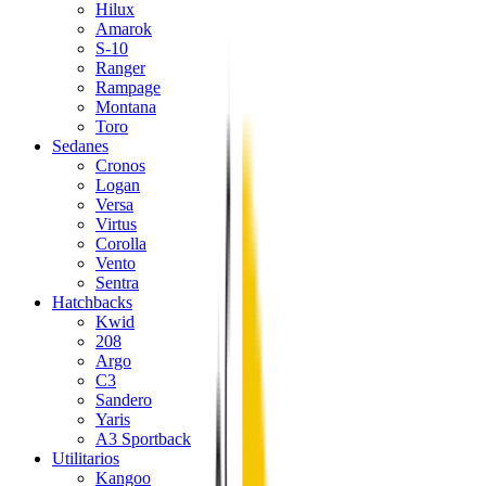
Hilux
Amarok
S-10
Ranger
Rampage
Montana
Toro
Sedanes
Cronos
Logan
Versa
Virtus
Corolla
Vento
Sentra
Hatchbacks
Kwid
208
Argo
C3
Sandero
Yaris
A3 Sportback
Utilitarios
Kangoo