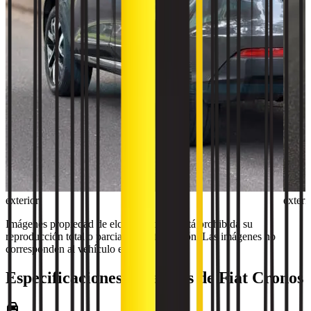
exterior
exteri
Imágenes propiedad de elcerokm.com. Está prohibida su
reproducción total o parcial sin autorización. Las imágenes no
corresponden al vehículo en venta.
Especificaciones generales de
Fiat
Cronos