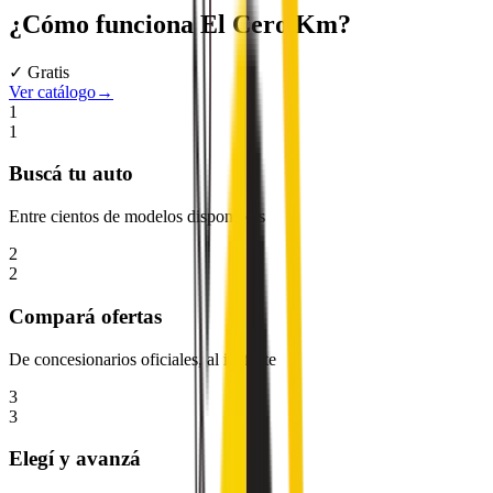
¿Cómo funciona
El Cero Km
?
✓ Gratis
Ver catálogo
→
1
1
Buscá
tu auto
Entre cientos de modelos disponibles
2
2
Compará
ofertas
De concesionarios oficiales, al instante
3
3
Elegí
y avanzá