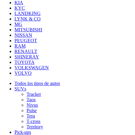
KIA
KYC
LANDKING
LYNK & CO
MG
MITSUBISHI
NISSAN
PEUGEOT
RAM
RENAULT
SHINERAY
TOYOTA
VOLKSWAGEN
VOLVO
Todos los tipos de autos
SUVs
Tracker
Taos
Nivus
Pulse
Tera
T-cross
Territory
Pick-ups