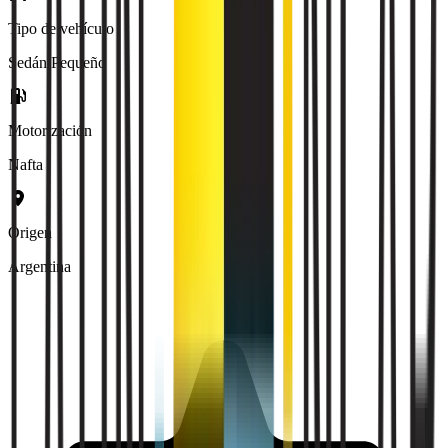
Tipo de vehículo
Sedán Pequeño
Motorización
Nafta
Origen
Argentina