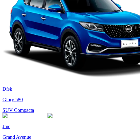
Dfsk
Glory 580
SUV Compacta
Jmc
Grand Avenue