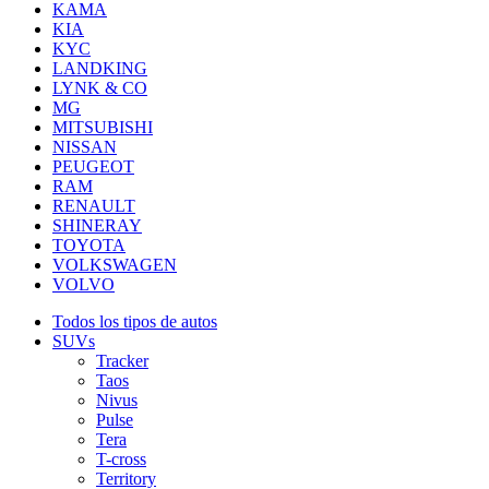
KAMA
KIA
KYC
LANDKING
LYNK & CO
MG
MITSUBISHI
NISSAN
PEUGEOT
RAM
RENAULT
SHINERAY
TOYOTA
VOLKSWAGEN
VOLVO
Todos los tipos de autos
SUVs
Tracker
Taos
Nivus
Pulse
Tera
T-cross
Territory