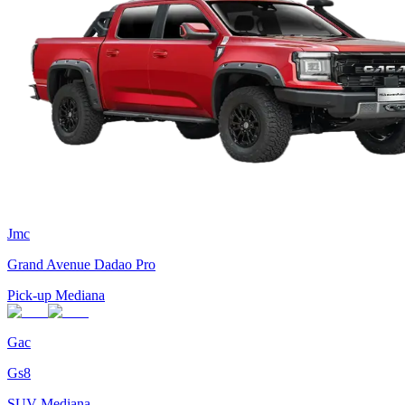
Jmc
Grand Avenue Dadao Pro
Pick-up Mediana
Gac
Gs8
SUV Mediana