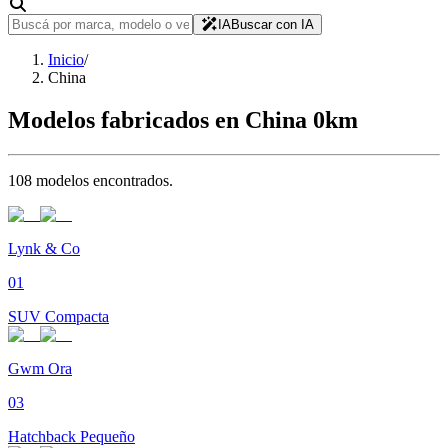
IA
Buscar con IA
Inicio
/
China
Modelos fabricados en
China
0km
108
modelo
s
encontrado
s
.
Lynk & Co
01
SUV Compacta
Gwm Ora
03
Hatchback Pequeño