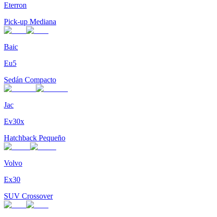
Eterron
Pick-up Mediana
Baic
Eu5
Sedán Compacto
Jac
Ev30x
Hatchback Pequeño
Volvo
Ex30
SUV Crossover