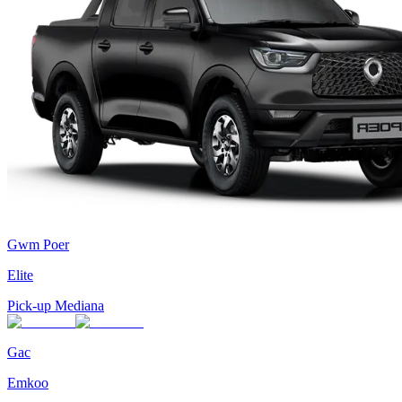
Gwm Poer
Elite
Pick-up Mediana
Gac
Emkoo