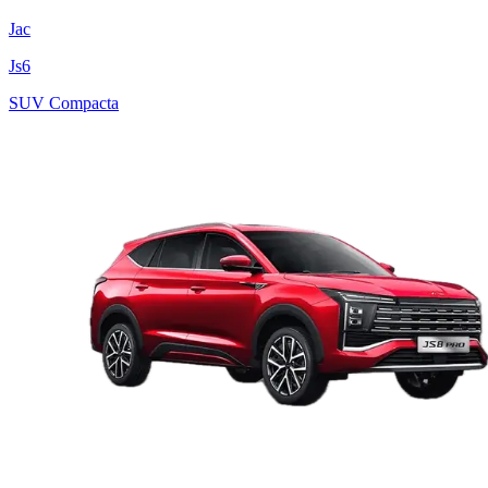
Jac
Js6
SUV Compacta