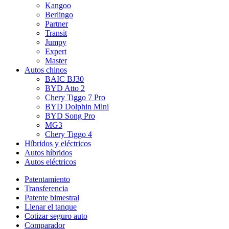
Kangoo
Berlingo
Partner
Transit
Jumpy
Expert
Master
Autos chinos
BAIC BJ30
BYD Atto 2
Chery Tiggo 7 Pro
BYD Dolphin Mini
BYD Song Pro
MG3
Chery Tiggo 4
Híbridos y eléctricos
Autos híbridos
Autos eléctricos
Patentamiento
Transferencia
Patente bimestral
Llenar el tanque
Cotizar seguro auto
Comparador