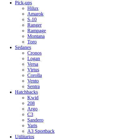
Pick-ups
Hilux
Amarok
S-10
Ranger
Rampage
Montana
Toro
Sedanes
Cronos
Logan
Versa
Virtus
Corolla
Vento
Sentra
Hatchbacks
Kwid
208
Argo
C3
Sandero
Yaris
A3 Sportback
Utilitarios