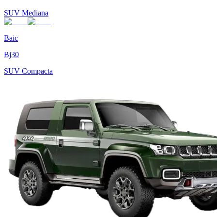
SUV Mediana
Baic
Bj30
SUV Compacta