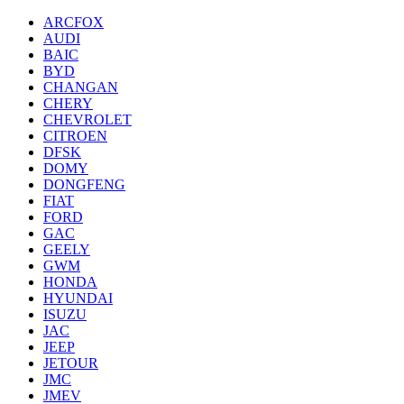
ARCFOX
AUDI
BAIC
BYD
CHANGAN
CHERY
CHEVROLET
CITROEN
DFSK
DOMY
DONGFENG
FIAT
FORD
GAC
GEELY
GWM
HONDA
HYUNDAI
ISUZU
JAC
JEEP
JETOUR
JMC
JMEV