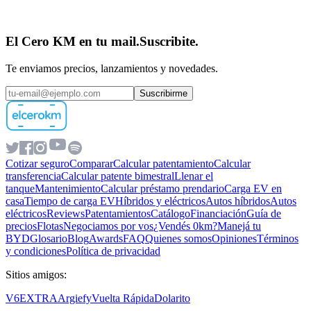
El Cero KM en tu mail.
Suscribite.
Te enviamos precios, lanzamientos y novedades.
Suscribirme
Cotizar seguro
Comparar
Calcular patentamiento
Calcular
transferencia
Calcular patente bimestral
Llenar el
tanque
Mantenimiento
Calcular préstamo prendario
Carga EV en
casa
Tiempo de carga EV
Híbridos y eléctricos
Autos híbridos
Autos
eléctricos
Reviews
Patentamientos
Catálogo
Financiación
Guía de
precios
Flotas
Negociamos por vos
¿Vendés 0km?
Manejá tu
BYD
Glosario
Blog
Awards
FAQ
Quienes somos
Opiniones
Términos
y condiciones
Política de privacidad
Sitios amigos:
V6
EXTRA
Argiefy
Vuelta Rápida
Dolarito