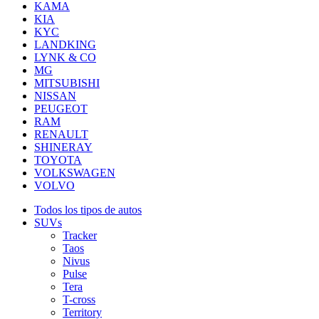
KAMA
KIA
KYC
LANDKING
LYNK & CO
MG
MITSUBISHI
NISSAN
PEUGEOT
RAM
RENAULT
SHINERAY
TOYOTA
VOLKSWAGEN
VOLVO
Todos los tipos de autos
SUVs
Tracker
Taos
Nivus
Pulse
Tera
T-cross
Territory