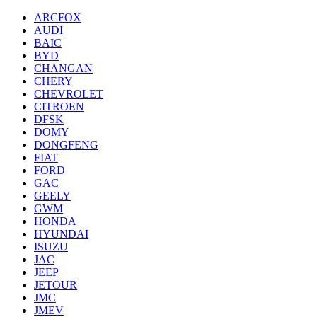
ARCFOX
AUDI
BAIC
BYD
CHANGAN
CHERY
CHEVROLET
CITROEN
DFSK
DOMY
DONGFENG
FIAT
FORD
GAC
GEELY
GWM
HONDA
HYUNDAI
ISUZU
JAC
JEEP
JETOUR
JMC
JMEV