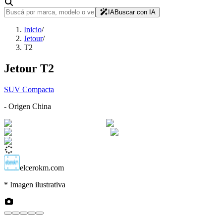
IA
Buscar con IA
Inicio
/
Jetour
/
T2
Jetour
T2
SUV Compacta
- Origen
China
elcerokm.com
* Imagen ilustrativa