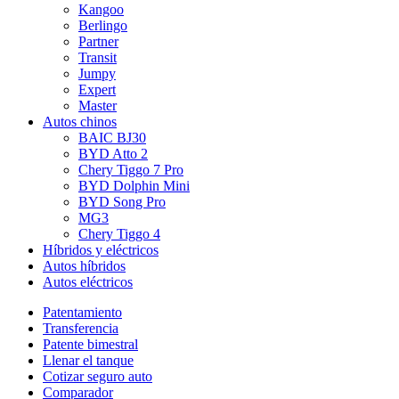
Kangoo
Berlingo
Partner
Transit
Jumpy
Expert
Master
Autos chinos
BAIC BJ30
BYD Atto 2
Chery Tiggo 7 Pro
BYD Dolphin Mini
BYD Song Pro
MG3
Chery Tiggo 4
Híbridos y eléctricos
Autos híbridos
Autos eléctricos
Patentamiento
Transferencia
Patente bimestral
Llenar el tanque
Cotizar seguro auto
Comparador