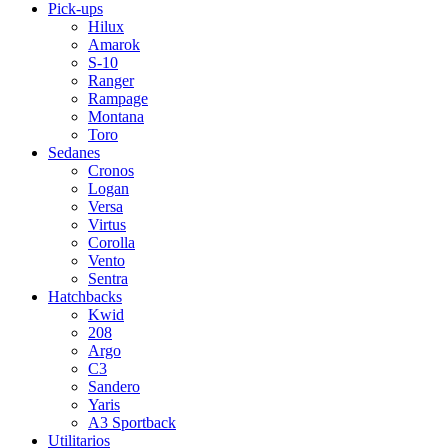
Pick-ups
Hilux
Amarok
S-10
Ranger
Rampage
Montana
Toro
Sedanes
Cronos
Logan
Versa
Virtus
Corolla
Vento
Sentra
Hatchbacks
Kwid
208
Argo
C3
Sandero
Yaris
A3 Sportback
Utilitarios