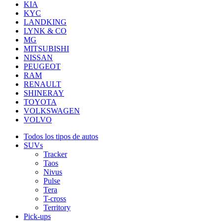
KIA
KYC
LANDKING
LYNK & CO
MG
MITSUBISHI
NISSAN
PEUGEOT
RAM
RENAULT
SHINERAY
TOYOTA
VOLKSWAGEN
VOLVO
Todos los tipos de autos
SUVs
Tracker
Taos
Nivus
Pulse
Tera
T-cross
Territory
Pick-ups