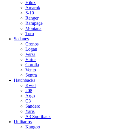
Hilux
Amarok
S-10
Ranger
Rampage
Montana
Toro
Sedanes
Cronos
Logan
Versa
Virtus
Corolla
Vento
Sentra
Hatchbacks
Kwid
208
Argo
C3
Sandero
Yaris
A3 Sportback
Utilitarios
Kangoo