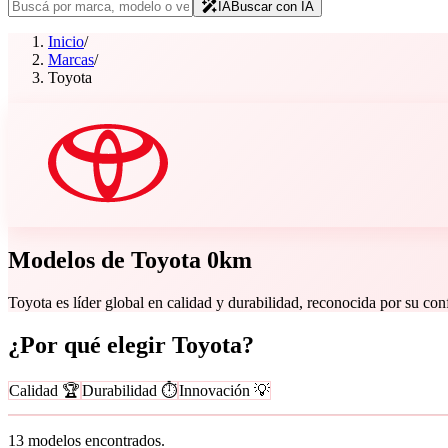
IA
Buscar con IA
Inicio
/
Marcas
/
Toyota
Modelos de
Toyota
0km
Toyota es líder global en calidad y durabilidad, reconocida por su conf
¿Por qué elegir
Toyota
?
Calidad 🏆
Durabilidad ⏱️
Innovación 💡
13
modelo
s
encontrado
s
.