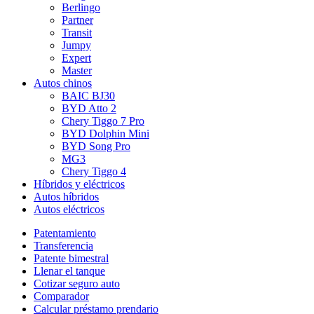
Berlingo
Partner
Transit
Jumpy
Expert
Master
Autos chinos
BAIC BJ30
BYD Atto 2
Chery Tiggo 7 Pro
BYD Dolphin Mini
BYD Song Pro
MG3
Chery Tiggo 4
Híbridos y eléctricos
Autos híbridos
Autos eléctricos
Patentamiento
Transferencia
Patente bimestral
Llenar el tanque
Cotizar seguro auto
Comparador
Calcular préstamo prendario