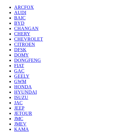
ARCFOX
AUDI
BAIC
BYD
CHANGAN
CHERY
CHEVROLET
CITROEN
DFSK
DOMY
DONGFENG
FIAT
GAC
GEELY
GWM
HONDA
HYUNDAI
ISUZU
JAC
JEEP
JETOUR
JMC
JMEV
KAMA