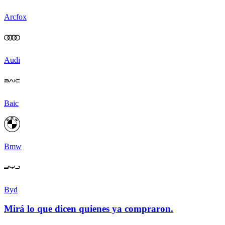
Arcfox
Audi
Baic
Bmw
Byd
Mirá lo que dicen quienes ya compraron.