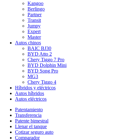
Kangoo
Berlingo
Partner
Transit
Jumpy
Expert
Master
Autos chinos
BAIC BJ30
BYD Atto 2
Chery Tiggo 7 Pro
BYD Dolphin Mini
BYD Song Pro
MG3
Chery Tiggo 4
Híbridos y eléctricos
Autos híbridos
Autos eléctricos
Patentamiento
Transferencia
Patente bimestral
Llenar el tanque
Cotizar seguro auto
Comparador