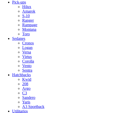
Pick-ups
Hilux
Amarok
S-10
Ranger
Rampage
Montana
Toro
Sedanes
Cronos
Logan
Versa
Virtus
Corolla
Vento
Sentra
Hatchbacks
Kwid
208
Argo
C3
Sandero
Yaris
A3 Sportback
Utilitarios