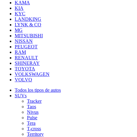
KAMA
KIA
KYC
LANDKING
LYNK & CO
MG
MITSUBISHI
NISSAN
PEUGEOT
RAM
RENAULT
SHINERAY
TOYOTA
VOLKSWAGEN
VOLVO
Todos los tipos de autos
SUVs
Tracker
Taos
Nivus
Pulse
Tera
T-cross
Territory