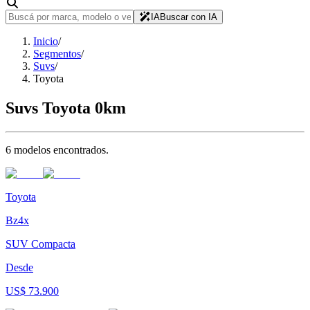
IA
Buscar con IA
Inicio
/
Segmentos
/
Suvs
/
Toyota
Suvs
Toyota
0km
6
modelo
s
encontrado
s
.
Toyota
Bz4x
SUV Compacta
Desde
US$ 73.900