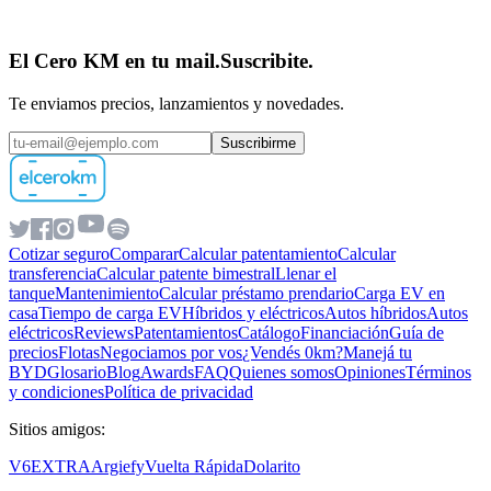
El Cero KM en tu mail.
Suscribite.
Te enviamos precios, lanzamientos y novedades.
Suscribirme
Cotizar seguro
Comparar
Calcular patentamiento
Calcular
transferencia
Calcular patente bimestral
Llenar el
tanque
Mantenimiento
Calcular préstamo prendario
Carga EV en
casa
Tiempo de carga EV
Híbridos y eléctricos
Autos híbridos
Autos
eléctricos
Reviews
Patentamientos
Catálogo
Financiación
Guía de
precios
Flotas
Negociamos por vos
¿Vendés 0km?
Manejá tu
BYD
Glosario
Blog
Awards
FAQ
Quienes somos
Opiniones
Términos
y condiciones
Política de privacidad
Sitios amigos:
V6
EXTRA
Argiefy
Vuelta Rápida
Dolarito