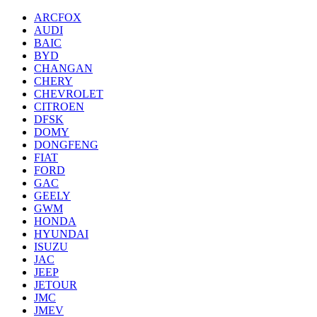
ARCFOX
AUDI
BAIC
BYD
CHANGAN
CHERY
CHEVROLET
CITROEN
DFSK
DOMY
DONGFENG
FIAT
FORD
GAC
GEELY
GWM
HONDA
HYUNDAI
ISUZU
JAC
JEEP
JETOUR
JMC
JMEV