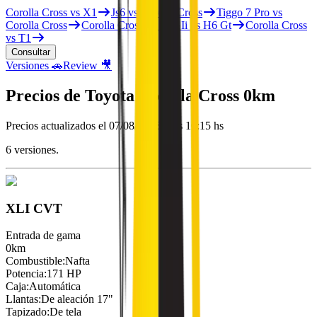
Corolla Cross vs X1
Js6 vs Corolla Cross
Tiggo 7 Pro vs
Corolla Cross
Corolla Cross vs X55 Ii vs H6 Gt
Corolla Cross
vs T1
Consultar
Versiones 🚗
Review 🎥
Precios de
Toyota
Corolla Cross
0km
Precios actualizados el
07/08/2026 a las 10:15 hs
6
versiones.
XLI CVT
Entrada de gama
0km
Combustible
:
Nafta
Potencia
:
171 HP
Caja
:
Automática
Llantas
:
De aleación 17"
Tapizado
:
De tela