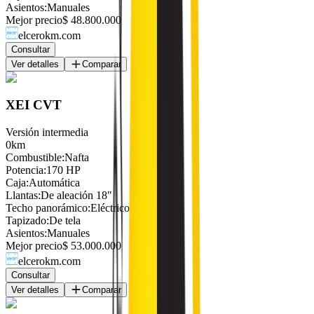
Asientos
:
Manuales
Mejor precio
$ 48.800.000
elcerokm.com
Consultar
Ver detalles
Comparar
XEI CVT
Versión intermedia
0km
Combustible
:
Nafta
Potencia
:
170 HP
Caja
:
Automática
Llantas
:
De aleación 18"
Techo panorámico
:
Eléctrico
Tapizado
:
De tela
Asientos
:
Manuales
Mejor precio
$ 53.000.000
elcerokm.com
Consultar
Ver detalles
Comparar