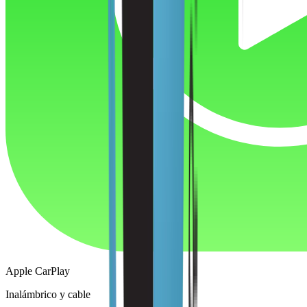
Apple CarPlay
Inalámbrico y cable