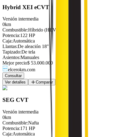
Hybrid XEI eCVT
Versión intermedia
0km
Combustible
:
Híbrido (HEV)
Potencia
:
122 HP
Caja
:
Automática
Llantas
:
De aleación 18"
Tapizado
:
De tela
Asientos
:
Manuales
Mejor precio
$ 53.000.000
elcerokm.com
Consultar
Ver detalles
Comparar
SEG CVT
Versión intermedia
0km
Combustible
:
Nafta
Potencia
:
171 HP
Caja
:
Automática