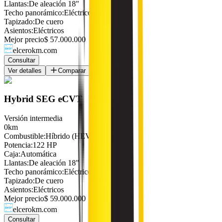
Llantas
:
De aleación 18"
Techo panorámico
:
Eléctrico
Tapizado
:
De cuero
Asientos
:
Eléctricos
Mejor precio
$ 57.000.000
elcerokm.com
Consultar
Ver detalles
Comparar
Hybrid SEG eCVT
Versión intermedia
0km
Combustible
:
Híbrido (HEV)
Potencia
:
122 HP
Caja
:
Automática
Llantas
:
De aleación 18"
Techo panorámico
:
Eléctrico
Tapizado
:
De cuero
Asientos
:
Eléctricos
Mejor precio
$ 59.000.000
elcerokm.com
Consultar