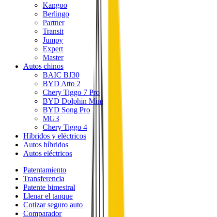
Kangoo
Berlingo
Partner
Transit
Jumpy
Expert
Master
Autos chinos
BAIC BJ30
BYD Atto 2
Chery Tiggo 7 Pro
BYD Dolphin Mini
BYD Song Pro
MG3
Chery Tiggo 4
Híbridos y eléctricos
Autos híbridos
Autos eléctricos
Patentamiento
Transferencia
Patente bimestral
Llenar el tanque
Cotizar seguro auto
Comparador