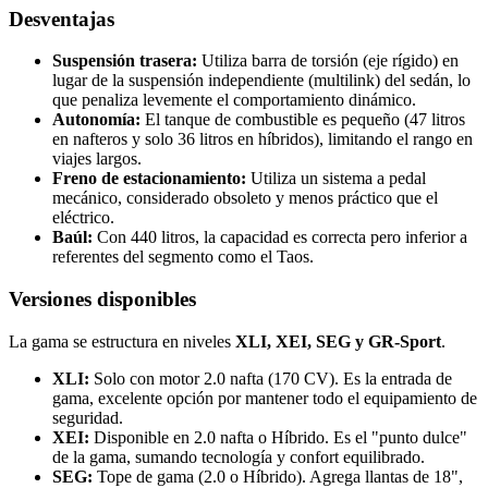
Desventajas
Suspensión trasera:
Utiliza barra de torsión (eje rígido) en
lugar de la suspensión independiente (multilink) del sedán, lo
que penaliza levemente el comportamiento dinámico.
Autonomía:
El tanque de combustible es pequeño (47 litros
en nafteros y solo 36 litros en híbridos), limitando el rango en
viajes largos.
Freno de estacionamiento:
Utiliza un sistema a pedal
mecánico, considerado obsoleto y menos práctico que el
eléctrico.
Baúl:
Con 440 litros, la capacidad es correcta pero inferior a
referentes del segmento como el Taos.
Versiones disponibles
La gama se estructura en niveles
XLI, XEI, SEG y GR-Sport
.
XLI:
Solo con motor 2.0 nafta (170 CV). Es la entrada de
gama, excelente opción por mantener todo el equipamiento de
seguridad.
XEI:
Disponible en 2.0 nafta o Híbrido. Es el "punto dulce"
de la gama, sumando tecnología y confort equilibrado.
SEG:
Tope de gama (2.0 o Híbrido). Agrega llantas de 18",