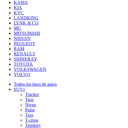
KAMA
KIA
KYC
LANDKING
LYNK & CO
MG
MITSUBISHI
NISSAN
PEUGEOT
RAM
RENAULT
SHINERAY
TOYOTA
VOLKSWAGEN
VOLVO
Todos los tipos de autos
SUVs
Tracker
Taos
Nivus
Pulse
Tera
T-cross
Territory