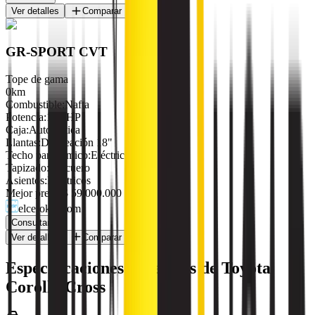
Ver detalles
Comparar
GR-SPORT CVT
Tope de gama
0km
Combustible
:
Nafta
Potencia
:
171 HP
Caja
:
Automática
Llantas
:
De aleación 18"
Techo panorámico
:
Eléctrico
Tapizado
:
De cuero
Asientos
:
Eléctricos
Mejor precio
$ 59.000.000
elcerokm.com
Consultar
Ver detalles
Comparar
Especificaciones generales de
Toyota
Corolla Cross