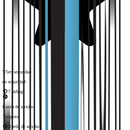
5
/5
en seguridad
en seguridad
7
airbags
Rueda de auxilio
Temporal
Rueda de auxilio