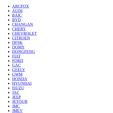
ARCFOX
AUDI
BAIC
BYD
CHANGAN
CHERY
CHEVROLET
CITROEN
DFSK
DOMY
DONGFENG
FIAT
FORD
GAC
GEELY
GWM
HONDA
HYUNDAI
ISUZU
JAC
JEEP
JETOUR
JMC
JMEV