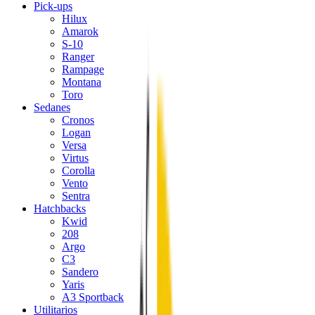
Pick-ups
Hilux
Amarok
S-10
Ranger
Rampage
Montana
Toro
Sedanes
Cronos
Logan
Versa
Virtus
Corolla
Vento
Sentra
Hatchbacks
Kwid
208
Argo
C3
Sandero
Yaris
A3 Sportback
Utilitarios