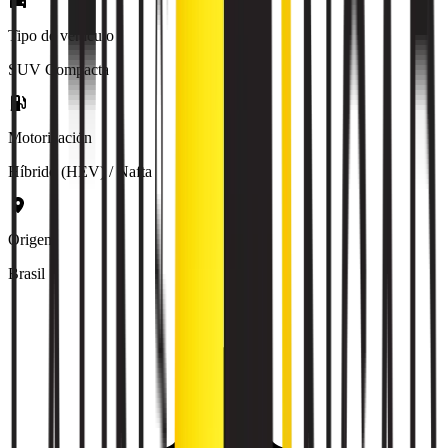
Tipo de vehículo
SUV Compacta
Motorización
Híbrido (HEV) / Nafta
Origen
Brasil