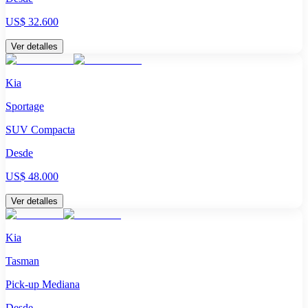
US$ 32.600
Ver detalles
Kia
Sportage
SUV Compacta
Desde
US$ 48.000
Ver detalles
Kia
Tasman
Pick-up Mediana
Desde