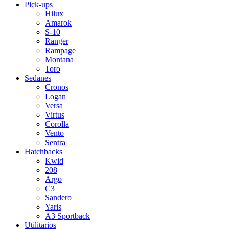
Pick-ups
Hilux
Amarok
S-10
Ranger
Rampage
Montana
Toro
Sedanes
Cronos
Logan
Versa
Virtus
Corolla
Vento
Sentra
Hatchbacks
Kwid
208
Argo
C3
Sandero
Yaris
A3 Sportback
Utilitarios