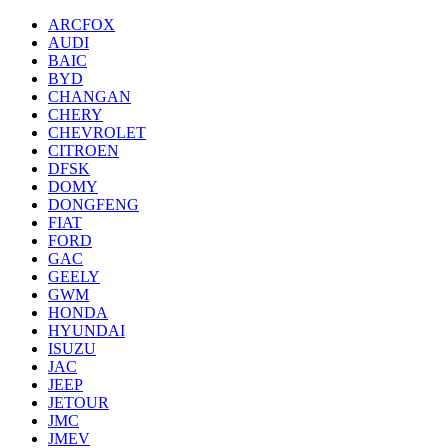
ARCFOX
AUDI
BAIC
BYD
CHANGAN
CHERY
CHEVROLET
CITROEN
DFSK
DOMY
DONGFENG
FIAT
FORD
GAC
GEELY
GWM
HONDA
HYUNDAI
ISUZU
JAC
JEEP
JETOUR
JMC
JMEV