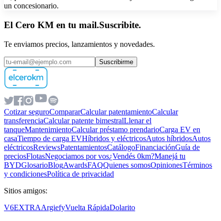
un concesionario.
El Cero KM en tu mail.
Suscribite.
Te enviamos precios, lanzamientos y novedades.
Suscribirme
Cotizar seguro
Comparar
Calcular patentamiento
Calcular
transferencia
Calcular patente bimestral
Llenar el
tanque
Mantenimiento
Calcular préstamo prendario
Carga EV en
casa
Tiempo de carga EV
Híbridos y eléctricos
Autos híbridos
Autos
eléctricos
Reviews
Patentamientos
Catálogo
Financiación
Guía de
precios
Flotas
Negociamos por vos
¿Vendés 0km?
Manejá tu
BYD
Glosario
Blog
Awards
FAQ
Quienes somos
Opiniones
Términos
y condiciones
Política de privacidad
Sitios amigos:
V6
EXTRA
Argiefy
Vuelta Rápida
Dolarito