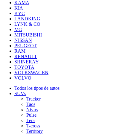
KAMA
KIA
KYC
LANDKING
LYNK & CO
MG
MITSUBISHI
NISSAN
PEUGEOT
RAM
RENAULT
SHINERAY
TOYOTA
VOLKSWAGEN
VOLVO
Todos los tipos de autos
SUVs
Tracker
Taos
Nivus
Pulse
Tera
T-cross
Territory