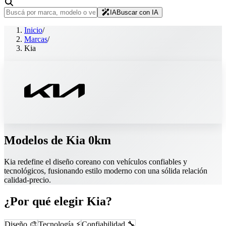
IA
Buscar con IA
Inicio
/
Marcas
/
Kia
Modelos de
Kia
0km
Kia redefine el diseño coreano con vehículos confiables y
tecnológicos, fusionando estilo moderno con una sólida relación
calidad-precio.
¿Por qué elegir
Kia
?
Diseño 🎨
Tecnología ⚡
Confiabilidad 🔧