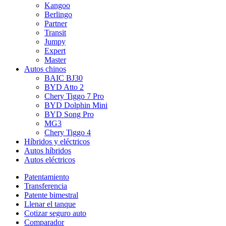
Kangoo
Berlingo
Partner
Transit
Jumpy
Expert
Master
Autos chinos
BAIC BJ30
BYD Atto 2
Chery Tiggo 7 Pro
BYD Dolphin Mini
BYD Song Pro
MG3
Chery Tiggo 4
Híbridos y eléctricos
Autos híbridos
Autos eléctricos
Patentamiento
Transferencia
Patente bimestral
Llenar el tanque
Cotizar seguro auto
Comparador