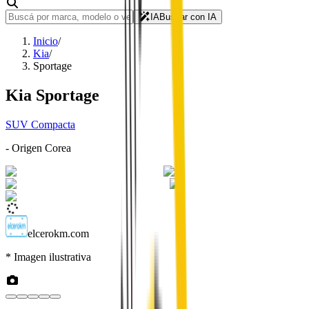
IA
Buscar con IA
Inicio
/
Kia
/
Sportage
Kia
Sportage
SUV Compacta
- Origen
Corea
elcerokm.com
* Imagen ilustrativa