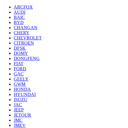
ARCFOX
AUDI
BAIC
BYD
CHANGAN
CHERY
CHEVROLET
CITROEN
DFSK
DOMY
DONGFENG
FIAT
FORD
GAC
GEELY
GWM
HONDA
HYUNDAI
ISUZU
JAC
JEEP
JETOUR
JMC
JMEV