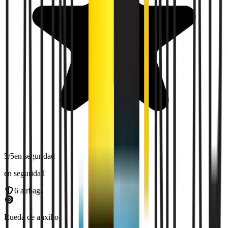
5
/5
en seguridad
en seguridad
6
airbags
Rueda de auxilio