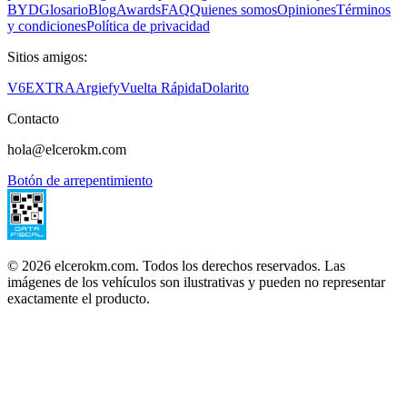
BYD
Glosario
Blog
Awards
FAQ
Quienes somos
Opiniones
Términos
y condiciones
Política de privacidad
Sitios amigos:
V6
EXTRA
Argiefy
Vuelta Rápida
Dolarito
Contacto
hola@elcerokm.com
Botón de arrepentimiento
©
2026
elcerokm.com. Todos los derechos reservados. Las
imágenes de los vehículos son ilustrativas y pueden no representar
exactamente el producto.