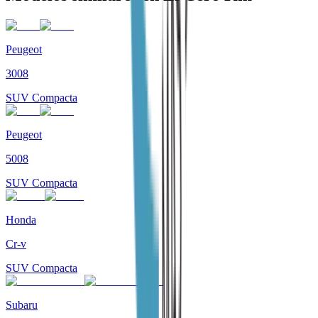
Peugeot
3008
SUV Compacta
Peugeot
5008
SUV Compacta
Honda
Cr-v
SUV Compacta
Subaru