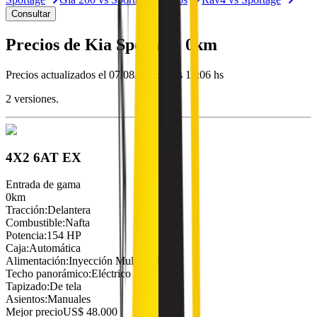
Consultar
Precios de
Kia
Sportage
0km
Precios actualizados el
07/08/2026 a las 13:06 hs
2
versiones.
4X2 6AT EX
Entrada de gama
0km
Tracción
:
Delantera
Combustible
:
Nafta
Potencia
:
154 HP
Caja
:
Automática
Alimentación
:
Inyección Multipunto
Techo panorámico
:
Eléctrico
Tapizado
:
De tela
Asientos
:
Manuales
Mejor precio
US$ 48.000