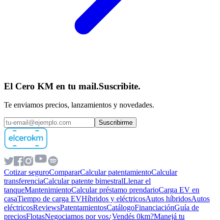
El Cero KM en tu mail.
Suscribite.
Te enviamos precios, lanzamientos y novedades.
Suscribirme
Cotizar seguro
Comparar
Calcular patentamiento
Calcular
transferencia
Calcular patente bimestral
Llenar el
tanque
Mantenimiento
Calcular préstamo prendario
Carga EV en
casa
Tiempo de carga EV
Híbridos y eléctricos
Autos híbridos
Autos
eléctricos
Reviews
Patentamientos
Catálogo
Financiación
Guía de
precios
Flotas
Negociamos por vos
¿Vendés 0km?
Manejá tu