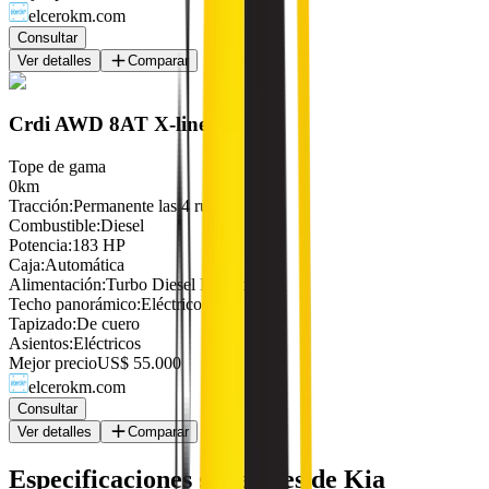
elcerokm.com
Consultar
Ver detalles
Comparar
Crdi AWD 8AT X-line
Tope de gama
0km
Tracción
:
Permanente las 4 ruedas
Combustible
:
Diesel
Potencia
:
183 HP
Caja
:
Automática
Alimentación
:
Turbo Diesel Intercooler
Techo panorámico
:
Eléctrico
Tapizado
:
De cuero
Asientos
:
Eléctricos
Mejor precio
US$ 55.000
elcerokm.com
Consultar
Ver detalles
Comparar
Especificaciones generales de
Kia