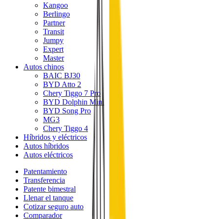
Kangoo
Berlingo
Partner
Transit
Jumpy
Expert
Master
Autos chinos
BAIC BJ30
BYD Atto 2
Chery Tiggo 7 Pro
BYD Dolphin Mini
BYD Song Pro
MG3
Chery Tiggo 4
Híbridos y eléctricos
Autos híbridos
Autos eléctricos
Patentamiento
Transferencia
Patente bimestral
Llenar el tanque
Cotizar seguro auto
Comparador