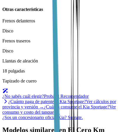
Otras características
Frenos delanteros
Disco
Frenos traseros
Disco
Llantas de aleación
18 pulgadas
Tapizado de cuero
¿No sabés cuál elegir?
Probá el Recomendador
¿Cuánto paga de patente el
Kia
Sportage
?
Ver cálculos por
provincia y versión →
¿Cuánto consume el
Kia
Sportage
?
Ver
consumo y costo del tanque →
¿Sos un concesionario oficial
Kia
?
Sumate.
Modelos similares en El Cero Km