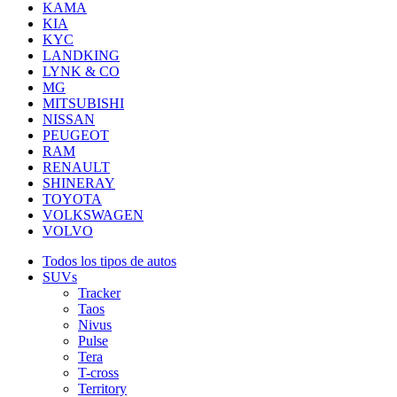
KAMA
KIA
KYC
LANDKING
LYNK & CO
MG
MITSUBISHI
NISSAN
PEUGEOT
RAM
RENAULT
SHINERAY
TOYOTA
VOLKSWAGEN
VOLVO
Todos los tipos de autos
SUVs
Tracker
Taos
Nivus
Pulse
Tera
T-cross
Territory