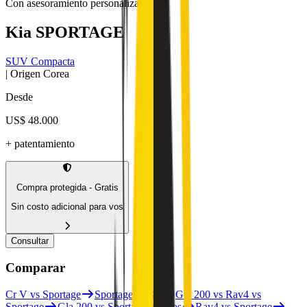
Con asesoramiento personalizado
Kia
SPORTAGE
SUV Compacta
| Origen
Corea
Desde
US$ 48.000
+ patentamiento
Compra protegida - Gratis
Sin costo adicional para vos
Consultar
Comparar
Cr V vs Sportage
Sportage vs X2
Gla 200 vs Rav4 vs
Sportage
Gla 200 vs Sportage vs Taos
Rav4 vs Sportage