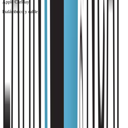
Apple CarPlay
Inalámbrico y cable