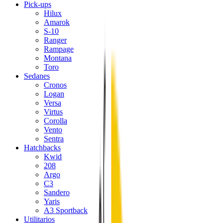
Pick-ups
Hilux
Amarok
S-10
Ranger
Rampage
Montana
Toro
Sedanes
Cronos
Logan
Versa
Virtus
Corolla
Vento
Sentra
Hatchbacks
Kwid
208
Argo
C3
Sandero
Yaris
A3 Sportback
Utilitarios