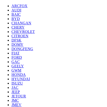
ARCFOX
AUDI
BAIC
BYD
CHANGAN
CHERY
CHEVROLET
CITROEN
DFSK
DOMY
DONGFENG
FIAT
FORD
GAC
GEELY
GWM
HONDA
HYUNDAI
ISUZU
JAC
JEEP
JETOUR
JMC
JMEV