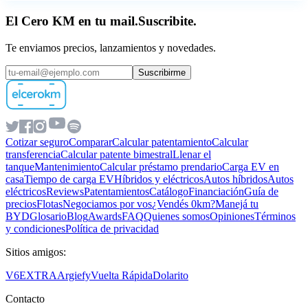
El Cero KM en tu mail.
Suscribite.
Te enviamos precios, lanzamientos y novedades.
Suscribirme
Cotizar seguro
Comparar
Calcular patentamiento
Calcular
transferencia
Calcular patente bimestral
Llenar el
tanque
Mantenimiento
Calcular préstamo prendario
Carga EV en
casa
Tiempo de carga EV
Híbridos y eléctricos
Autos híbridos
Autos
eléctricos
Reviews
Patentamientos
Catálogo
Financiación
Guía de
precios
Flotas
Negociamos por vos
¿Vendés 0km?
Manejá tu
BYD
Glosario
Blog
Awards
FAQ
Quienes somos
Opiniones
Términos
y condiciones
Política de privacidad
Sitios amigos:
V6
EXTRA
Argiefy
Vuelta Rápida
Dolarito
Contacto