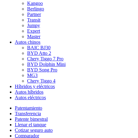
Kangoo
Berlingo
Partner
Transit
Jumpy
Expert
Master
Autos chinos
BAIC BJ30
BYD Atto 2
Chery Tiggo 7 Pro
BYD Dolphin Mini
BYD Song Pro
MG3
Chery Tiggo 4
Híbridos y eléctricos
Autos híbridos
Autos eléctricos
Patentamiento
Transferencia
Patente bimestral
Llenar el tanque
Cotizar seguro auto
Comparador