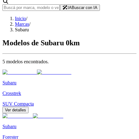
IA
Buscar con IA
Inicio
/
Marcas
/
Subaru
Modelos de
Subaru
0km
5
modelo
s
encontrado
s
.
Subaru
Crosstrek
SUV Compacta
Ver detalles
Subaru
Forester