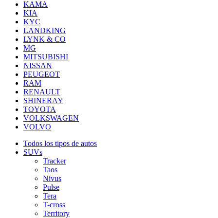
KAMA
KIA
KYC
LANDKING
LYNK & CO
MG
MITSUBISHI
NISSAN
PEUGEOT
RAM
RENAULT
SHINERAY
TOYOTA
VOLKSWAGEN
VOLVO
Todos los tipos de autos
SUVs
Tracker
Taos
Nivus
Pulse
Tera
T-cross
Territory