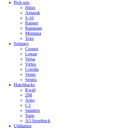
Pick-ups
Hilux
Amarok
S-10
Ranger
Rampage
Montana
Toro
Sedanes
Cronos
Logan
Versa
Virtus
Corolla
Vento
Sentra
Hatchbacks
Kwid
208
Argo
C3
Sandero
Yaris
A3 Sportback
Utilitarios