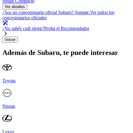
Sedán Compacto
Ver detalles
¿Sos un concesionario oficial
Subaru
?
Sumate.
Ver todos los
concesionarios oficiales
¿No sabés cuál elegir?
Probá el Recomendador
Volver
Además de
Subaru
, te puede interesar
Toyota
Nissan
Lexus