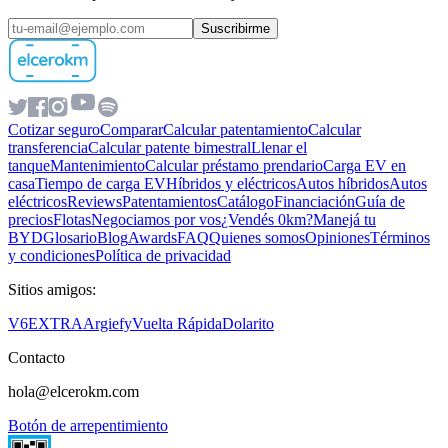
Suscribirme
Cotizar seguro
Comparar
Calcular patentamiento
Calcular
transferencia
Calcular patente bimestral
Llenar el
tanque
Mantenimiento
Calcular préstamo prendario
Carga EV en
casa
Tiempo de carga EV
Híbridos y eléctricos
Autos híbridos
Autos
eléctricos
Reviews
Patentamientos
Catálogo
Financiación
Guía de
precios
Flotas
Negociamos por vos
¿Vendés 0km?
Manejá tu
BYD
Glosario
Blog
Awards
FAQ
Quienes somos
Opiniones
Términos
y condiciones
Política de privacidad
Sitios amigos:
V6
EXTRA
Argiefy
Vuelta Rápida
Dolarito
Contacto
hola@elcerokm.com
Botón de arrepentimiento