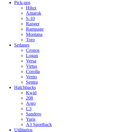
Pick-ups
Hilux
Amarok
S-10
Ranger
Rampage
Montana
Toro
Sedanes
Cronos
Logan
Versa
Virtus
Corolla
Vento
Sentra
Hatchbacks
Kwid
208
Argo
C3
Sandero
Yaris
A3 Sportback
Utilitarios