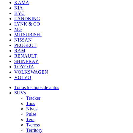
KAMA
KIA
KYC
LANDKING
LYNK & CO
MG
MITSUBISHI
NISSAN
PEUGEOT
RAM
RENAULT
SHINERAY
TOYOTA
VOLKSWAGEN
VOLVO
Todos los tipos de autos
SUVs
Tracker
Taos
Nivus
Pulse
Tera
T-cross
Territory