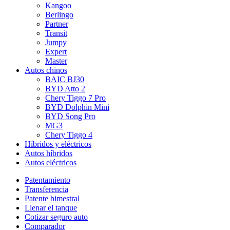
Kangoo
Berlingo
Partner
Transit
Jumpy
Expert
Master
Autos chinos
BAIC BJ30
BYD Atto 2
Chery Tiggo 7 Pro
BYD Dolphin Mini
BYD Song Pro
MG3
Chery Tiggo 4
Híbridos y eléctricos
Autos híbridos
Autos eléctricos
Patentamiento
Transferencia
Patente bimestral
Llenar el tanque
Cotizar seguro auto
Comparador