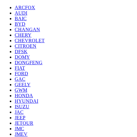
ARCFOX
AUDI
BAIC
BYD
CHANGAN
CHERY
CHEVROLET
CITROEN
DFSK
DOMY
DONGFENG
FIAT
FORD
GAC
GEELY
GWM
HONDA
HYUNDAI
ISUZU
JAC
JEEP
JETOUR
JMC
JMEV