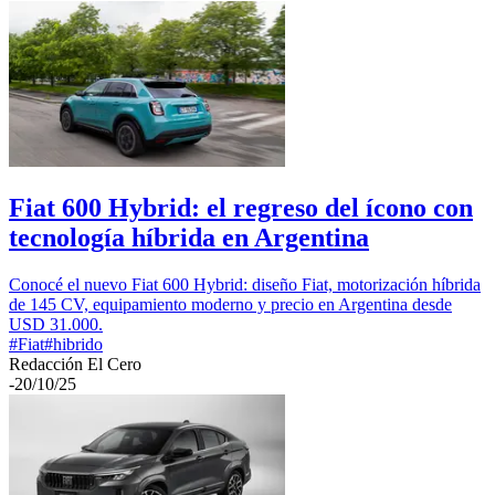
Fiat 600 Hybrid: el regreso del ícono con
tecnología híbrida en Argentina
Conocé el nuevo Fiat 600 Hybrid: diseño Fiat, motorización híbrida
de 145 CV, equipamiento moderno y precio en Argentina desde
USD 31.000.
#
Fiat
#
hibrido
Redacción El Cero
-
20/10/25