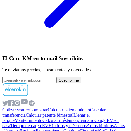
El Cero KM en tu mail.
Suscribite.
Te enviamos precios, lanzamientos y novedades.
Suscribirme
Cotizar seguro
Comparar
Calcular patentamiento
Calcular
transferencia
Calcular patente bimestral
Llenar el
tanque
Mantenimiento
Calcular préstamo prendario
Carga EV en
casa
Tiempo de carga EV
Híbridos y eléctricos
Autos híbridos
Autos
eléctricos
Reviews
Patentamientos
Catálogo
Financiación
Guía de