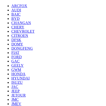
ARCFOX
AUDI
BAIC
BYD
CHANGAN
CHERY
CHEVROLET
CITROEN
DFSK
DOMY
DONGFENG
FIAT
FORD
GAC
GEELY
GWM
HONDA
HYUNDAI
ISUZU
JAC
JEEP
JETOUR
JMC
JMEV