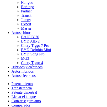
Kangoo
Berlingo
Partner
Transit
Jumpy
Expert
Master
Autos chinos
BAIC BJ30
BYD Atto 2
Chery Tiggo 7 Pro
BYD Dolphin Mini
BYD Song Pro
MG3
Chery Tiggo 4
Híbridos y eléctricos
Autos híbridos
Autos eléctricos
Patentamiento
Transferencia
Patente bimestral
Llenar el tanque
Cotizar seguro auto
Comparador