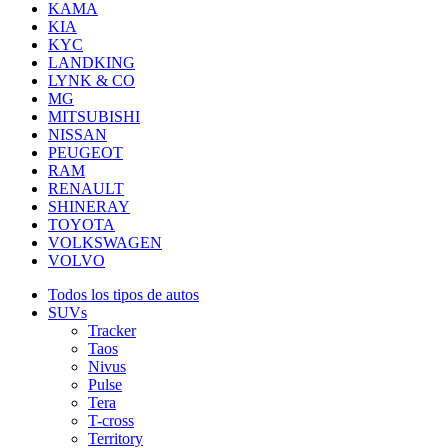
KAMA
KIA
KYC
LANDKING
LYNK & CO
MG
MITSUBISHI
NISSAN
PEUGEOT
RAM
RENAULT
SHINERAY
TOYOTA
VOLKSWAGEN
VOLVO
Todos los tipos de autos
SUVs
Tracker
Taos
Nivus
Pulse
Tera
T-cross
Territory