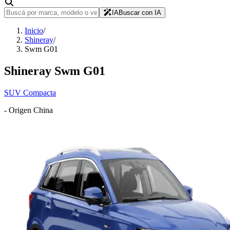
IA
Buscar con IA
Inicio
/
Shineray
/
Swm G01
Shineray
Swm G01
SUV Compacta
- Origen
China