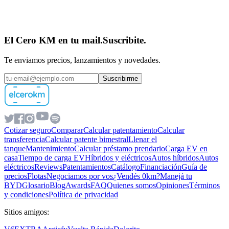
El Cero KM en tu mail.
Suscribite.
Te enviamos precios, lanzamientos y novedades.
Suscribirme
Cotizar seguro
Comparar
Calcular patentamiento
Calcular
transferencia
Calcular patente bimestral
Llenar el
tanque
Mantenimiento
Calcular préstamo prendario
Carga EV en
casa
Tiempo de carga EV
Híbridos y eléctricos
Autos híbridos
Autos
eléctricos
Reviews
Patentamientos
Catálogo
Financiación
Guía de
precios
Flotas
Negociamos por vos
¿Vendés 0km?
Manejá tu
BYD
Glosario
Blog
Awards
FAQ
Quienes somos
Opiniones
Términos
y condiciones
Política de privacidad
Sitios amigos: