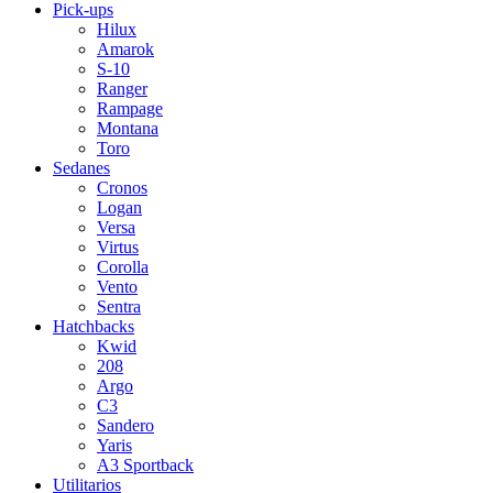
Pick-ups
Hilux
Amarok
S-10
Ranger
Rampage
Montana
Toro
Sedanes
Cronos
Logan
Versa
Virtus
Corolla
Vento
Sentra
Hatchbacks
Kwid
208
Argo
C3
Sandero
Yaris
A3 Sportback
Utilitarios