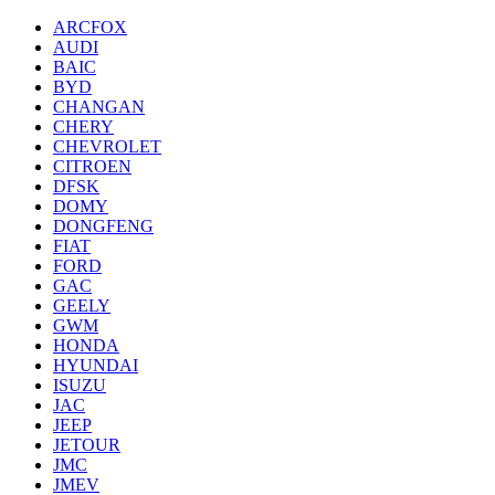
ARCFOX
AUDI
BAIC
BYD
CHANGAN
CHERY
CHEVROLET
CITROEN
DFSK
DOMY
DONGFENG
FIAT
FORD
GAC
GEELY
GWM
HONDA
HYUNDAI
ISUZU
JAC
JEEP
JETOUR
JMC
JMEV