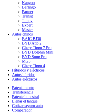
Kangoo
Berlingo
Partner
Transit
Jumpy
Expert
Master
Autos chinos
BAIC BJ30
BYD Atto 2
Chery Tiggo 7 Pro
BYD Dolphin Mini
BYD Song Pro
MG3
Chery Tiggo 4
Híbridos y eléctricos
Autos híbridos
Autos eléctricos
Patentamiento
Transferencia
Patente bimestral
Llenar el tanque
Cotizar seguro auto
Comparador