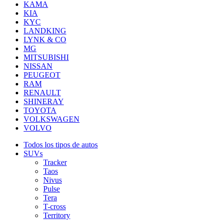
KAMA
KIA
KYC
LANDKING
LYNK & CO
MG
MITSUBISHI
NISSAN
PEUGEOT
RAM
RENAULT
SHINERAY
TOYOTA
VOLKSWAGEN
VOLVO
Todos los tipos de autos
SUVs
Tracker
Taos
Nivus
Pulse
Tera
T-cross
Territory