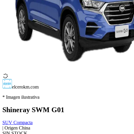
elcerokm.com
* Imagen ilustrativa
Shineray
SWM G01
SUV Compacta
| Origen
China
SIN STOCK