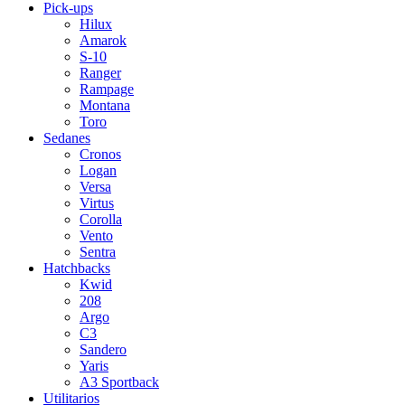
Pick-ups
Hilux
Amarok
S-10
Ranger
Rampage
Montana
Toro
Sedanes
Cronos
Logan
Versa
Virtus
Corolla
Vento
Sentra
Hatchbacks
Kwid
208
Argo
C3
Sandero
Yaris
A3 Sportback
Utilitarios