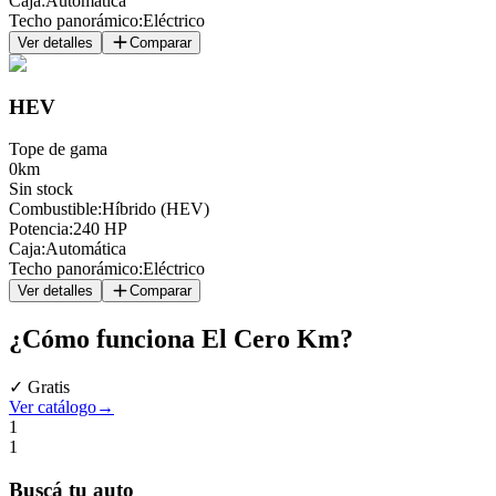
Caja
:
Automática
Techo panorámico
:
Eléctrico
Ver detalles
Comparar
HEV
Tope de gama
0km
Sin stock
Combustible
:
Híbrido (HEV)
Potencia
:
240 HP
Caja
:
Automática
Techo panorámico
:
Eléctrico
Ver detalles
Comparar
¿Cómo funciona
El Cero Km
?
✓ Gratis
Ver catálogo
→
1
1
Buscá
tu auto