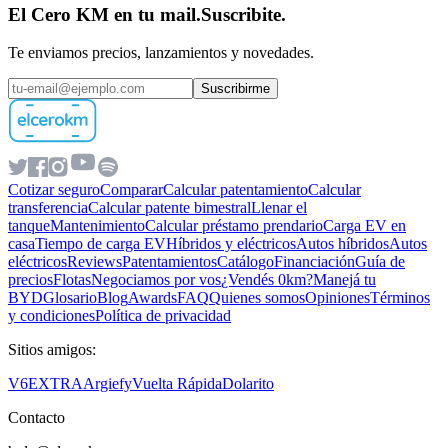
El Cero KM en tu mail.
Suscribite.
Te enviamos precios, lanzamientos y novedades.
Suscribirme
Cotizar seguro
Comparar
Calcular patentamiento
Calcular
transferencia
Calcular patente bimestral
Llenar el
tanque
Mantenimiento
Calcular préstamo prendario
Carga EV en
casa
Tiempo de carga EV
Híbridos y eléctricos
Autos híbridos
Autos
eléctricos
Reviews
Patentamientos
Catálogo
Financiación
Guía de
precios
Flotas
Negociamos por vos
¿Vendés 0km?
Manejá tu
BYD
Glosario
Blog
Awards
FAQ
Quienes somos
Opiniones
Términos
y condiciones
Política de privacidad
Sitios amigos:
V6
EXTRA
Argiefy
Vuelta Rápida
Dolarito
Contacto