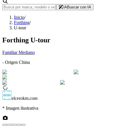
IA
Buscar con IA
Inicio
/
Forthing
/
U-tour
Forthing
U-tour
Familiar Mediano
- Origen
China
elcerokm.com
* Imagen ilustrativa