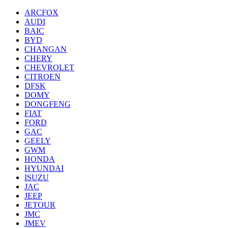
ARCFOX
AUDI
BAIC
BYD
CHANGAN
CHERY
CHEVROLET
CITROEN
DFSK
DOMY
DONGFENG
FIAT
FORD
GAC
GEELY
GWM
HONDA
HYUNDAI
ISUZU
JAC
JEEP
JETOUR
JMC
JMEV