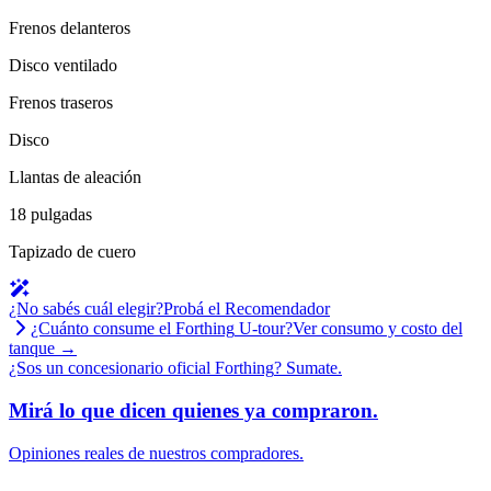
Frenos delanteros
Disco ventilado
Frenos traseros
Disco
Llantas de aleación
18 pulgadas
Tapizado de cuero
¿No sabés cuál elegir?
Probá el Recomendador
¿Cuánto consume el
Forthing
U-tour
?
Ver consumo y costo del
tanque →
¿Sos un concesionario oficial
Forthing
?
Sumate.
Mirá lo que dicen quienes ya compraron.
Opiniones reales de nuestros compradores.