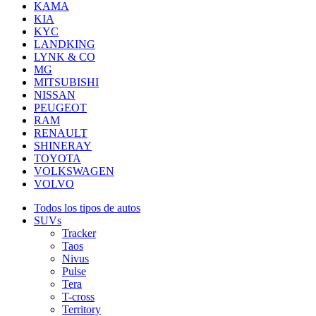
KAMA
KIA
KYC
LANDKING
LYNK & CO
MG
MITSUBISHI
NISSAN
PEUGEOT
RAM
RENAULT
SHINERAY
TOYOTA
VOLKSWAGEN
VOLVO
Todos los tipos de autos
SUVs
Tracker
Taos
Nivus
Pulse
Tera
T-cross
Territory