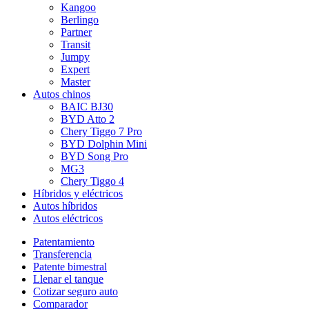
Kangoo
Berlingo
Partner
Transit
Jumpy
Expert
Master
Autos chinos
BAIC BJ30
BYD Atto 2
Chery Tiggo 7 Pro
BYD Dolphin Mini
BYD Song Pro
MG3
Chery Tiggo 4
Híbridos y eléctricos
Autos híbridos
Autos eléctricos
Patentamiento
Transferencia
Patente bimestral
Llenar el tanque
Cotizar seguro auto
Comparador