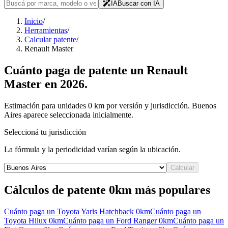
IA
Buscar con IA
Inicio
/
Herramientas
/
Calcular patente
/
Renault Master
Cuánto paga de patente un
Renault
Master
en
2026
.
Estimación para unidades 0 km por versión y jurisdicción. Buenos
Aires aparece seleccionada inicialmente.
Seleccioná tu jurisdicción
La fórmula y la periodicidad varían según la ubicación.
Calcular
Cálculos de patente 0km más populares
Cuánto paga un
Toyota Yaris Hatchback
0km
Cuánto paga un
Toyota Hilux
0km
Cuánto paga un
Ford Ranger
0km
Cuánto paga un