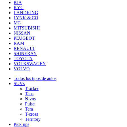
KIA
KYC
LANDKING
LYNK & CO
MG
MITSUBISHI
NISSAN
PEUGEOT
RAM
RENAULT
SHINERAY
TOYOTA
VOLKSWAGEN
VOLVO
Todos los tipos de autos
SUVs
Tracker
Taos
Nivus
Pulse
Tera
T-cross
Territory
Pick-ups