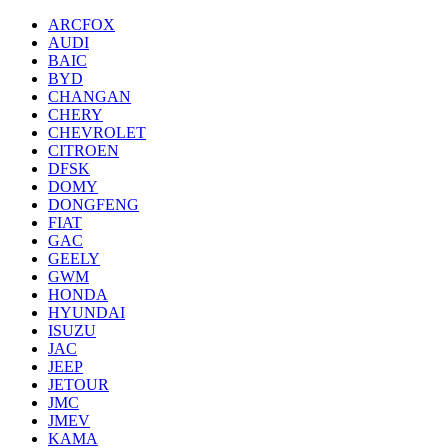
ARCFOX
AUDI
BAIC
BYD
CHANGAN
CHERY
CHEVROLET
CITROEN
DFSK
DOMY
DONGFENG
FIAT
GAC
GEELY
GWM
HONDA
HYUNDAI
ISUZU
JAC
JEEP
JETOUR
JMC
JMEV
KAMA