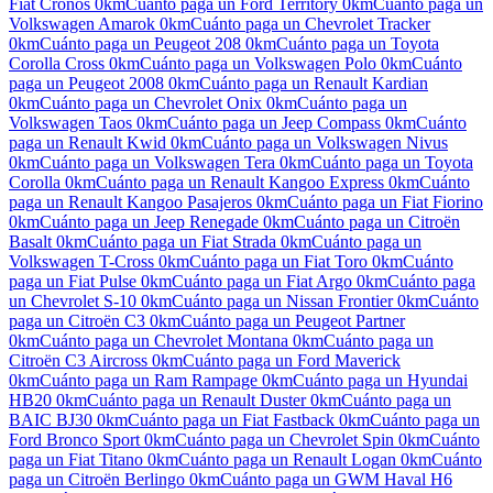
Fiat Cronos
0km
Cuánto paga un
Ford Territory
0km
Cuánto paga un
Volkswagen Amarok
0km
Cuánto paga un
Chevrolet Tracker
0km
Cuánto paga un
Peugeot 208
0km
Cuánto paga un
Toyota
Corolla Cross
0km
Cuánto paga un
Volkswagen Polo
0km
Cuánto
paga un
Peugeot 2008
0km
Cuánto paga un
Renault Kardian
0km
Cuánto paga un
Chevrolet Onix
0km
Cuánto paga un
Volkswagen Taos
0km
Cuánto paga un
Jeep Compass
0km
Cuánto
paga un
Renault Kwid
0km
Cuánto paga un
Volkswagen Nivus
0km
Cuánto paga un
Volkswagen Tera
0km
Cuánto paga un
Toyota
Corolla
0km
Cuánto paga un
Renault Kangoo Express
0km
Cuánto
paga un
Renault Kangoo Pasajeros
0km
Cuánto paga un
Fiat Fiorino
0km
Cuánto paga un
Jeep Renegade
0km
Cuánto paga un
Citroën
Basalt
0km
Cuánto paga un
Fiat Strada
0km
Cuánto paga un
Volkswagen T-Cross
0km
Cuánto paga un
Fiat Toro
0km
Cuánto
paga un
Fiat Pulse
0km
Cuánto paga un
Fiat Argo
0km
Cuánto paga
un
Chevrolet S-10
0km
Cuánto paga un
Nissan Frontier
0km
Cuánto
paga un
Citroën C3
0km
Cuánto paga un
Peugeot Partner
0km
Cuánto paga un
Chevrolet Montana
0km
Cuánto paga un
Citroën C3 Aircross
0km
Cuánto paga un
Ford Maverick
0km
Cuánto paga un
Ram Rampage
0km
Cuánto paga un
Hyundai
HB20
0km
Cuánto paga un
Renault Duster
0km
Cuánto paga un
BAIC BJ30
0km
Cuánto paga un
Fiat Fastback
0km
Cuánto paga un
Ford Bronco Sport
0km
Cuánto paga un
Chevrolet Spin
0km
Cuánto
paga un
Fiat Titano
0km
Cuánto paga un
Renault Logan
0km
Cuánto
paga un
Citroën Berlingo
0km
Cuánto paga un
GWM Haval H6