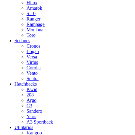
Hilux
Amarok
S-10
Ranger
Rampage
Montana
Toro
Sedanes
Cronos
Logan
Versa
Virtus
Corolla
Vento
Sentra
Hatchbacks
Kwid
208
Argo
C3
Sandero
Yaris
A3 Sportback
Utilitarios
Kangoo