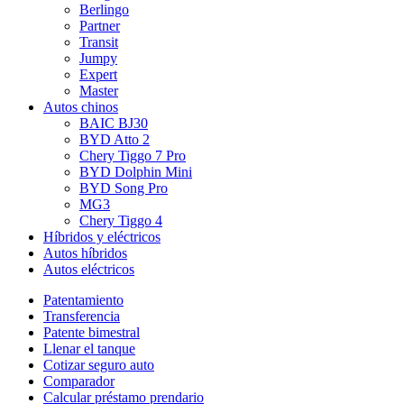
Berlingo
Partner
Transit
Jumpy
Expert
Master
Autos chinos
BAIC BJ30
BYD Atto 2
Chery Tiggo 7 Pro
BYD Dolphin Mini
BYD Song Pro
MG3
Chery Tiggo 4
Híbridos y eléctricos
Autos híbridos
Autos eléctricos
Patentamiento
Transferencia
Patente bimestral
Llenar el tanque
Cotizar seguro auto
Comparador
Calcular préstamo prendario