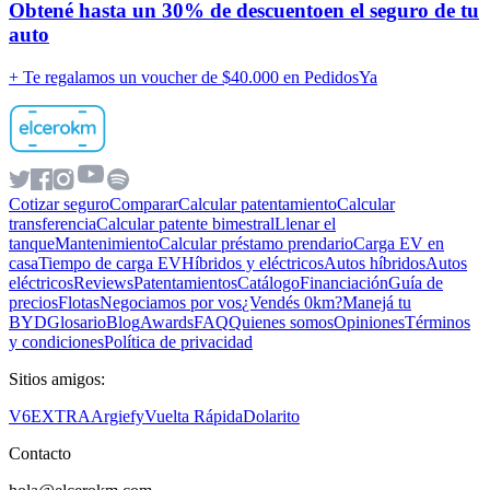
Obtené hasta un
30% de descuento
en el seguro de tu
auto
+ Te regalamos un voucher de
$40.000 en PedidosYa
Cotizar seguro
Comparar
Calcular patentamiento
Calcular
transferencia
Calcular patente bimestral
Llenar el
tanque
Mantenimiento
Calcular préstamo prendario
Carga EV en
casa
Tiempo de carga EV
Híbridos y eléctricos
Autos híbridos
Autos
eléctricos
Reviews
Patentamientos
Catálogo
Financiación
Guía de
precios
Flotas
Negociamos por vos
¿Vendés 0km?
Manejá tu
BYD
Glosario
Blog
Awards
FAQ
Quienes somos
Opiniones
Términos
y condiciones
Política de privacidad
Sitios amigos:
V6
EXTRA
Argiefy
Vuelta Rápida
Dolarito
Contacto