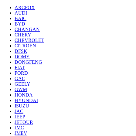
ARCFOX
AUDI
BAIC
BYD
CHANGAN
CHERY
CHEVROLET
CITROEN
DFSK
DOMY
DONGFENG
FIAT
FORD
GAC
GEELY
GWM
HONDA
HYUNDAI
ISUZU
JAC
JEEP
JETOUR
JMC
JMEV