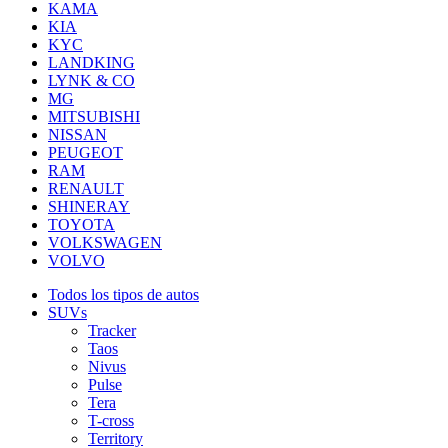
KAMA
KIA
KYC
LANDKING
LYNK & CO
MG
MITSUBISHI
NISSAN
PEUGEOT
RAM
RENAULT
SHINERAY
TOYOTA
VOLKSWAGEN
VOLVO
Todos los tipos de autos
SUVs
Tracker
Taos
Nivus
Pulse
Tera
T-cross
Territory