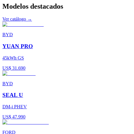
Modelos
destacados
Ver catálogo →
BYD
YUAN PRO
45kWh GS
US$ 31.690
BYD
SEAL U
DM-i PHEV
US$ 47.990
FORD