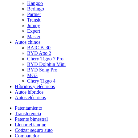
Kangoo
Berlingo
Partner
Transit
Jumpy
Expert
Master
Autos chinos
BAIC BJ30
BYD Atto 2
Chery Tiggo 7 Pro
BYD Dolphin Mini
BYD Song Pro
MG3
Chery Tiggo 4
Híbridos y eléctricos
Autos híbridos
Autos eléctricos
Patentamiento
Transferencia
Patente bimestral
Llenar el tanque
Cotizar seguro auto
Comparador