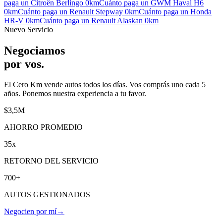
paga un
Citroën Berlingo
0km
Cuánto paga un
GWM Haval H6
0km
Cuánto paga un
Renault Stepway
0km
Cuánto paga un
Honda
HR-V
0km
Cuánto paga un
Renault Alaskan
0km
Nuevo Servicio
Negociamos
por vos
.
El Cero Km vende autos todos los días. Vos comprás uno cada 5
años. Ponemos nuestra experiencia a tu favor.
$3,5M
AHORRO PROMEDIO
35x
RETORNO DEL SERVICIO
700+
AUTOS GESTIONADOS
Negocien por mí
→