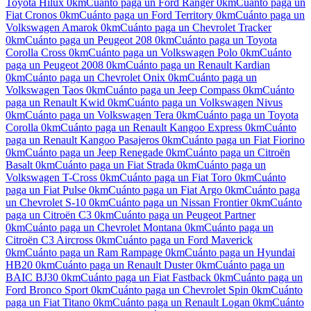
Toyota Hilux
0km
Cuánto paga un
Ford Ranger
0km
Cuánto paga un
Fiat Cronos
0km
Cuánto paga un
Ford Territory
0km
Cuánto paga un
Volkswagen Amarok
0km
Cuánto paga un
Chevrolet Tracker
0km
Cuánto paga un
Peugeot 208
0km
Cuánto paga un
Toyota
Corolla Cross
0km
Cuánto paga un
Volkswagen Polo
0km
Cuánto
paga un
Peugeot 2008
0km
Cuánto paga un
Renault Kardian
0km
Cuánto paga un
Chevrolet Onix
0km
Cuánto paga un
Volkswagen Taos
0km
Cuánto paga un
Jeep Compass
0km
Cuánto
paga un
Renault Kwid
0km
Cuánto paga un
Volkswagen Nivus
0km
Cuánto paga un
Volkswagen Tera
0km
Cuánto paga un
Toyota
Corolla
0km
Cuánto paga un
Renault Kangoo Express
0km
Cuánto
paga un
Renault Kangoo Pasajeros
0km
Cuánto paga un
Fiat Fiorino
0km
Cuánto paga un
Jeep Renegade
0km
Cuánto paga un
Citroën
Basalt
0km
Cuánto paga un
Fiat Strada
0km
Cuánto paga un
Volkswagen T-Cross
0km
Cuánto paga un
Fiat Toro
0km
Cuánto
paga un
Fiat Pulse
0km
Cuánto paga un
Fiat Argo
0km
Cuánto paga
un
Chevrolet S-10
0km
Cuánto paga un
Nissan Frontier
0km
Cuánto
paga un
Citroën C3
0km
Cuánto paga un
Peugeot Partner
0km
Cuánto paga un
Chevrolet Montana
0km
Cuánto paga un
Citroën C3 Aircross
0km
Cuánto paga un
Ford Maverick
0km
Cuánto paga un
Ram Rampage
0km
Cuánto paga un
Hyundai
HB20
0km
Cuánto paga un
Renault Duster
0km
Cuánto paga un
BAIC BJ30
0km
Cuánto paga un
Fiat Fastback
0km
Cuánto paga un
Ford Bronco Sport
0km
Cuánto paga un
Chevrolet Spin
0km
Cuánto
paga un
Fiat Titano
0km
Cuánto paga un
Renault Logan
0km
Cuánto