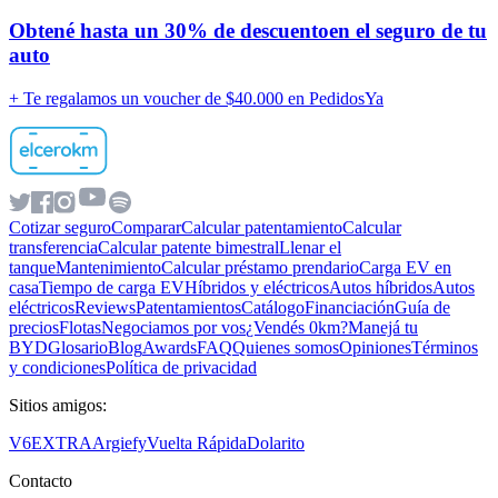
Obtené hasta un
30% de descuento
en el seguro de tu
auto
+ Te regalamos un voucher de
$40.000 en PedidosYa
Cotizar seguro
Comparar
Calcular patentamiento
Calcular
transferencia
Calcular patente bimestral
Llenar el
tanque
Mantenimiento
Calcular préstamo prendario
Carga EV en
casa
Tiempo de carga EV
Híbridos y eléctricos
Autos híbridos
Autos
eléctricos
Reviews
Patentamientos
Catálogo
Financiación
Guía de
precios
Flotas
Negociamos por vos
¿Vendés 0km?
Manejá tu
BYD
Glosario
Blog
Awards
FAQ
Quienes somos
Opiniones
Términos
y condiciones
Política de privacidad
Sitios amigos:
V6
EXTRA
Argiefy
Vuelta Rápida
Dolarito
Contacto