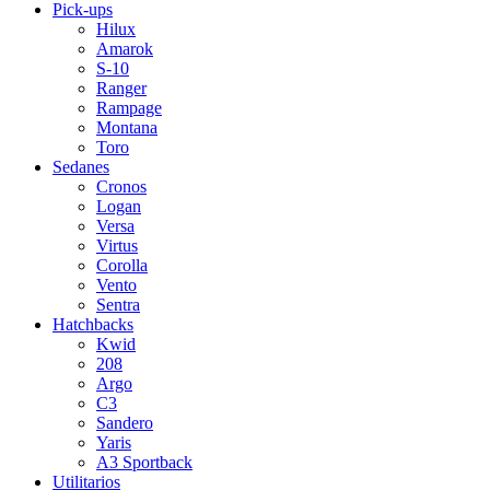
Pick-ups
Hilux
Amarok
S-10
Ranger
Rampage
Montana
Toro
Sedanes
Cronos
Logan
Versa
Virtus
Corolla
Vento
Sentra
Hatchbacks
Kwid
208
Argo
C3
Sandero
Yaris
A3 Sportback
Utilitarios