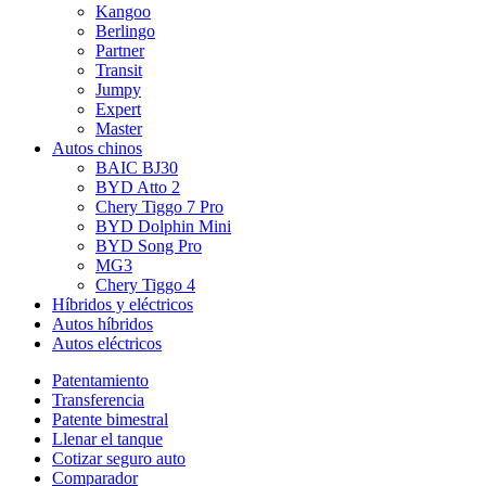
Kangoo
Berlingo
Partner
Transit
Jumpy
Expert
Master
Autos chinos
BAIC BJ30
BYD Atto 2
Chery Tiggo 7 Pro
BYD Dolphin Mini
BYD Song Pro
MG3
Chery Tiggo 4
Híbridos y eléctricos
Autos híbridos
Autos eléctricos
Patentamiento
Transferencia
Patente bimestral
Llenar el tanque
Cotizar seguro auto
Comparador