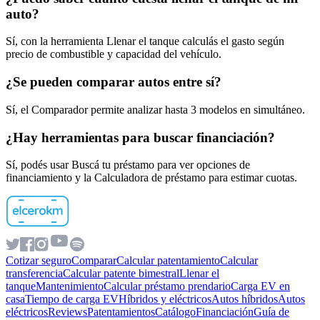
auto?
Sí, con la herramienta Llenar el tanque calculás el gasto según
precio de combustible y capacidad del vehículo.
¿Se pueden comparar autos entre sí?
Sí, el Comparador permite analizar hasta 3 modelos en simultáneo.
¿Hay herramientas para buscar financiación?
Sí, podés usar Buscá tu préstamo para ver opciones de
financiamiento y la Calculadora de préstamo para estimar cuotas.
Cotizar seguro
Comparar
Calcular patentamiento
Calcular
transferencia
Calcular patente bimestral
Llenar el
tanque
Mantenimiento
Calcular préstamo prendario
Carga EV en
casa
Tiempo de carga EV
Híbridos y eléctricos
Autos híbridos
Autos
eléctricos
Reviews
Patentamientos
Catálogo
Financiación
Guía de