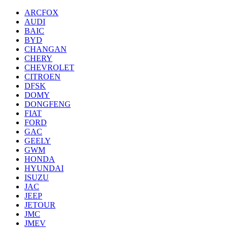
ARCFOX
AUDI
BAIC
BYD
CHANGAN
CHERY
CHEVROLET
CITROEN
DFSK
DOMY
DONGFENG
FIAT
FORD
GAC
GEELY
GWM
HONDA
HYUNDAI
ISUZU
JAC
JEEP
JETOUR
JMC
JMEV