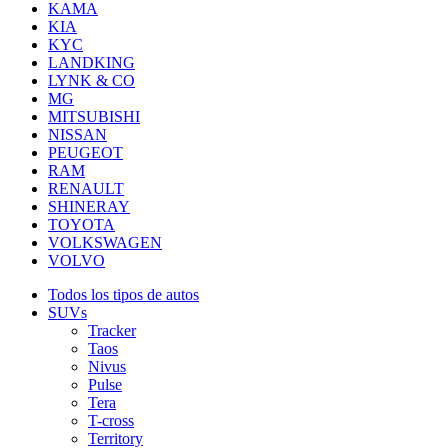
KAMA
KIA
KYC
LANDKING
LYNK & CO
MG
MITSUBISHI
NISSAN
PEUGEOT
RAM
RENAULT
SHINERAY
TOYOTA
VOLKSWAGEN
VOLVO
Todos los tipos de autos
SUVs
Tracker
Taos
Nivus
Pulse
Tera
T-cross
Territory