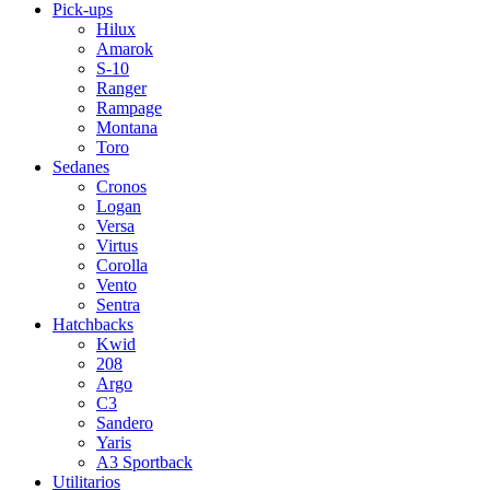
Pick-ups
Hilux
Amarok
S-10
Ranger
Rampage
Montana
Toro
Sedanes
Cronos
Logan
Versa
Virtus
Corolla
Vento
Sentra
Hatchbacks
Kwid
208
Argo
C3
Sandero
Yaris
A3 Sportback
Utilitarios