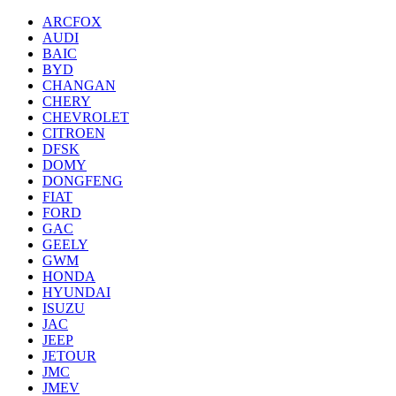
ARCFOX
AUDI
BAIC
BYD
CHANGAN
CHERY
CHEVROLET
CITROEN
DFSK
DOMY
DONGFENG
FIAT
FORD
GAC
GEELY
GWM
HONDA
HYUNDAI
ISUZU
JAC
JEEP
JETOUR
JMC
JMEV