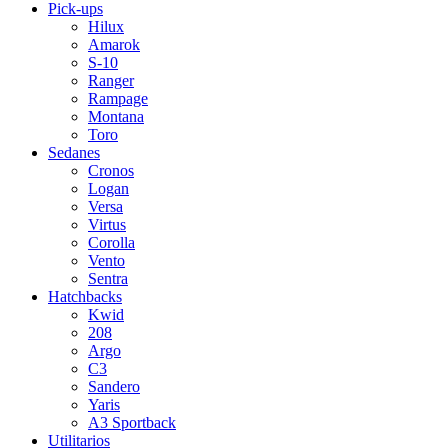
Pick-ups
Hilux
Amarok
S-10
Ranger
Rampage
Montana
Toro
Sedanes
Cronos
Logan
Versa
Virtus
Corolla
Vento
Sentra
Hatchbacks
Kwid
208
Argo
C3
Sandero
Yaris
A3 Sportback
Utilitarios