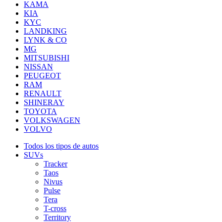
KAMA
KIA
KYC
LANDKING
LYNK & CO
MG
MITSUBISHI
NISSAN
PEUGEOT
RAM
RENAULT
SHINERAY
TOYOTA
VOLKSWAGEN
VOLVO
Todos los tipos de autos
SUVs
Tracker
Taos
Nivus
Pulse
Tera
T-cross
Territory