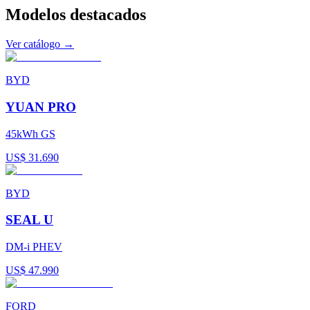
Modelos
destacados
Ver catálogo →
BYD
YUAN PRO
45kWh GS
US$ 31.690
BYD
SEAL U
DM-i PHEV
US$ 47.990
FORD