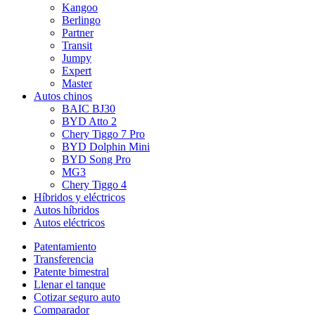
Kangoo
Berlingo
Partner
Transit
Jumpy
Expert
Master
Autos chinos
BAIC BJ30
BYD Atto 2
Chery Tiggo 7 Pro
BYD Dolphin Mini
BYD Song Pro
MG3
Chery Tiggo 4
Híbridos y eléctricos
Autos híbridos
Autos eléctricos
Patentamiento
Transferencia
Patente bimestral
Llenar el tanque
Cotizar seguro auto
Comparador