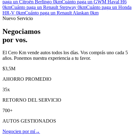
paga un
Citroën Berlingo
0km
Cuánto paga un
GWM Haval H6
0km
Cuánto paga un
Renault Stepway
0km
Cuánto paga un
Honda
HR-V
0km
Cuánto paga un
Renault Alaskan
0km
Nuevo Servicio
Negociamos
por vos
.
El Cero Km vende autos todos los días. Vos comprás uno cada 5
años. Ponemos nuestra experiencia a tu favor.
$3,5M
AHORRO PROMEDIO
35x
RETORNO DEL SERVICIO
700+
AUTOS GESTIONADOS
Negocien por mí
→