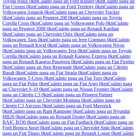
Toyota Hilux
0km
Cuánto paga un
Ford Ranger
0km
Cuánto paga un
Fiat Cronos
0km
Cuánto paga un
Ford Territory
0km
Cuánto paga un
Volkswagen Amarok
0km
Cuánto paga un
Chevrolet Tracker
0km
Cuánto paga un
Peugeot 208
0km
Cuánto paga un
Toyota
Corolla Cross
0km
Cuánto paga un
Volkswagen Polo
0km
Cuánto
paga un
Peugeot 2008
0km
Cuánto paga un
Renault Kardian
0km
Cuánto paga un
Chevrolet Onix
0km
Cuánto paga un
Volkswagen Taos
0km
Cuánto paga un
Jeep Compass
0km
Cuánto
paga un
Renault Kwid
0km
Cuánto paga un
Volkswagen Nivus
0km
Cuánto paga un
Volkswagen Tera
0km
Cuánto paga un
Toyota
Corolla
0km
Cuánto paga un
Renault Kangoo Express
0km
Cuánto
paga un
Renault Kangoo Pasajeros
0km
Cuánto paga un
Fiat Fiorino
0km
Cuánto paga un
Jeep Renegade
0km
Cuánto paga un
Citroën
Basalt
0km
Cuánto paga un
Fiat Strada
0km
Cuánto paga un
Volkswagen T-Cross
0km
Cuánto paga un
Fiat Toro
0km
Cuánto
paga un
Fiat Pulse
0km
Cuánto paga un
Fiat Argo
0km
Cuánto paga
un
Chevrolet S-10
0km
Cuánto paga un
Nissan Frontier
0km
Cuánto
paga un
Citroën C3
0km
Cuánto paga un
Peugeot Partner
0km
Cuánto paga un
Chevrolet Montana
0km
Cuánto paga un
Citroën C3 Aircross
0km
Cuánto paga un
Ford Maverick
0km
Cuánto paga un
Ram Rampage
0km
Cuánto paga un
Hyundai
HB20
0km
Cuánto paga un
Renault Duster
0km
Cuánto paga un
BAIC BJ30
0km
Cuánto paga un
Fiat Fastback
0km
Cuánto paga un
Ford Bronco Sport
0km
Cuánto paga un
Chevrolet Spin
0km
Cuánto
paga un
Fiat Titano
0km
Cuánto paga un
Renault Logan
0km
Cuánto