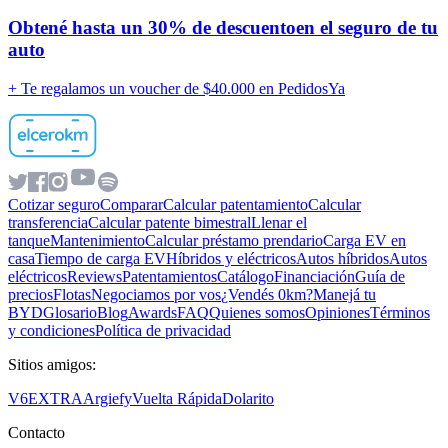
Obtené hasta un
30% de descuento
en el seguro de tu
auto
+ Te regalamos un voucher de
$40.000 en PedidosYa
Cotizar seguro
Comparar
Calcular patentamiento
Calcular
transferencia
Calcular patente bimestral
Llenar el
tanque
Mantenimiento
Calcular préstamo prendario
Carga EV en
casa
Tiempo de carga EV
Híbridos y eléctricos
Autos híbridos
Autos
eléctricos
Reviews
Patentamientos
Catálogo
Financiación
Guía de
precios
Flotas
Negociamos por vos
¿Vendés 0km?
Manejá tu
BYD
Glosario
Blog
Awards
FAQ
Quienes somos
Opiniones
Términos
y condiciones
Política de privacidad
Sitios amigos:
V6
EXTRA
Argiefy
Vuelta Rápida
Dolarito
Contacto