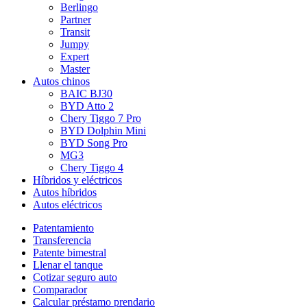
Berlingo
Partner
Transit
Jumpy
Expert
Master
Autos chinos
BAIC BJ30
BYD Atto 2
Chery Tiggo 7 Pro
BYD Dolphin Mini
BYD Song Pro
MG3
Chery Tiggo 4
Híbridos y eléctricos
Autos híbridos
Autos eléctricos
Patentamiento
Transferencia
Patente bimestral
Llenar el tanque
Cotizar seguro auto
Comparador
Calcular préstamo prendario