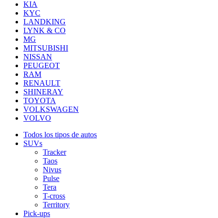
KIA
KYC
LANDKING
LYNK & CO
MG
MITSUBISHI
NISSAN
PEUGEOT
RAM
RENAULT
SHINERAY
TOYOTA
VOLKSWAGEN
VOLVO
Todos los tipos de autos
SUVs
Tracker
Taos
Nivus
Pulse
Tera
T-cross
Territory
Pick-ups