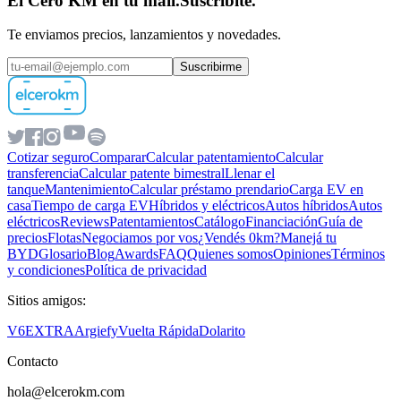
El Cero KM en tu mail.
Suscribite.
Te enviamos precios, lanzamientos y novedades.
Suscribirme
Cotizar seguro
Comparar
Calcular patentamiento
Calcular
transferencia
Calcular patente bimestral
Llenar el
tanque
Mantenimiento
Calcular préstamo prendario
Carga EV en
casa
Tiempo de carga EV
Híbridos y eléctricos
Autos híbridos
Autos
eléctricos
Reviews
Patentamientos
Catálogo
Financiación
Guía de
precios
Flotas
Negociamos por vos
¿Vendés 0km?
Manejá tu
BYD
Glosario
Blog
Awards
FAQ
Quienes somos
Opiniones
Términos
y condiciones
Política de privacidad
Sitios amigos:
V6
EXTRA
Argiefy
Vuelta Rápida
Dolarito
Contacto
hola@elcerokm.com