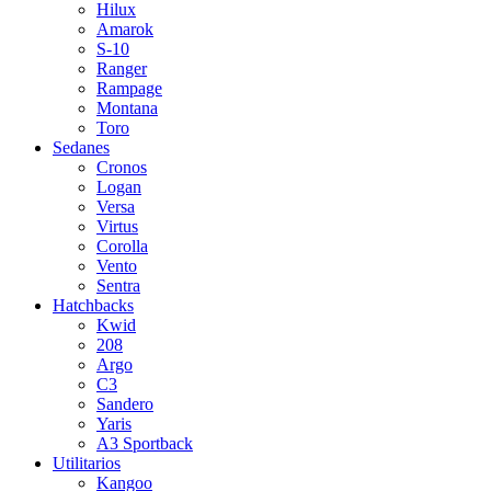
Hilux
Amarok
S-10
Ranger
Rampage
Montana
Toro
Sedanes
Cronos
Logan
Versa
Virtus
Corolla
Vento
Sentra
Hatchbacks
Kwid
208
Argo
C3
Sandero
Yaris
A3 Sportback
Utilitarios
Kangoo