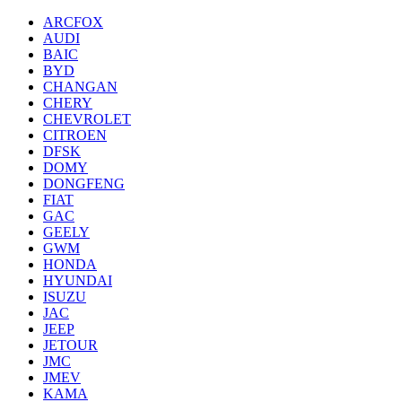
ARCFOX
AUDI
BAIC
BYD
CHANGAN
CHERY
CHEVROLET
CITROEN
DFSK
DOMY
DONGFENG
FIAT
GAC
GEELY
GWM
HONDA
HYUNDAI
ISUZU
JAC
JEEP
JETOUR
JMC
JMEV
KAMA