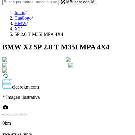
IA
Buscar con IA
Inicio
/
Catálogo
/
BMW
/
X2
/
5P 2.0 T M35I MPA 4X4
BMW
X2
5P 2.0 T M35I MPA 4X4
elcerokm.com
* Imagen ilustrativa
0km