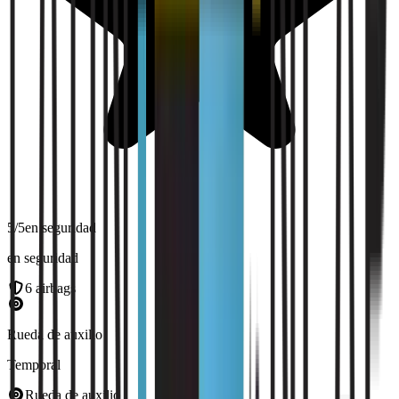
5
/5
en seguridad
en seguridad
6
airbags
Rueda de auxilio
Temporal
Rueda de auxilio