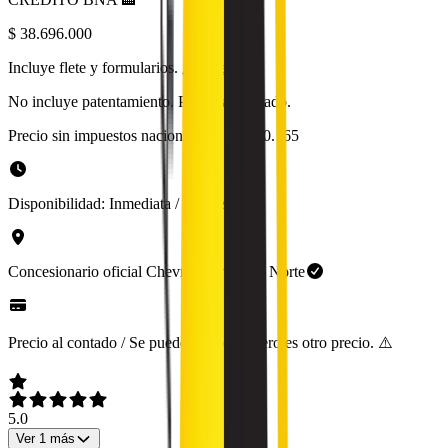
$ 38.696.000
Incluye flete y formularios.
¿Qué es?
No incluye patentamiento. Precio al contado.
Precio sin impuestos nacionales:
$ 31.980.165
Disponibilidad:
Inmediata / 30 días
Concesionario oficial
Chevrolet
en
GBA Norte
Precio al contado / Se puede financiar, pero es otro precio. ⚠️
5.0
Ver
1
más