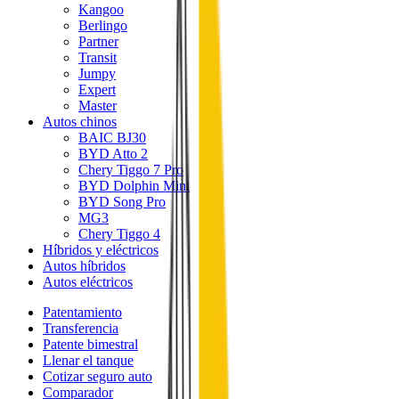
Kangoo
Berlingo
Partner
Transit
Jumpy
Expert
Master
Autos chinos
BAIC BJ30
BYD Atto 2
Chery Tiggo 7 Pro
BYD Dolphin Mini
BYD Song Pro
MG3
Chery Tiggo 4
Híbridos y eléctricos
Autos híbridos
Autos eléctricos
Patentamiento
Transferencia
Patente bimestral
Llenar el tanque
Cotizar seguro auto
Comparador