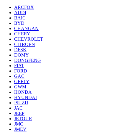
ARCFOX
AUDI
BAIC
BYD
CHANGAN
CHERY
CHEVROLET
CITROEN
DFSK
DOMY
DONGFENG
FIAT
FORD
GAC
GEELY
GWM
HONDA
HYUNDAI
ISUZU
JAC
JEEP
JETOUR
JMC
JMEV