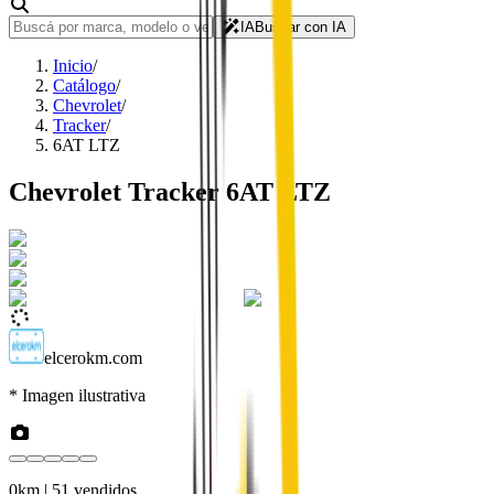
IA
Buscar con IA
Inicio
/
Catálogo
/
Chevrolet
/
Tracker
/
6AT LTZ
Chevrolet
Tracker
6AT LTZ
elcerokm.com
* Imagen ilustrativa
0km
| 51 vendidos