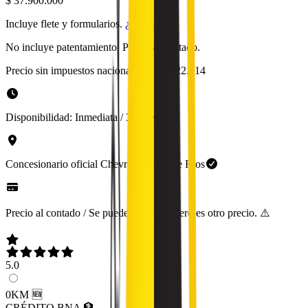
$ 37.900.000
Incluye flete y formularios.
¿Qué es?
No incluye patentamiento. Precio al contado.
Precio sin impuestos nacionales:
$ 31.322.314
Disponibilidad:
Inmediata / 30 días
Concesionario oficial
Chevrolet
en
Entre Ríos
Precio al contado / Se puede financiar, pero es otro precio. ⚠️
5.0
0KM 🆕
CRÉDITO BNA 🏦