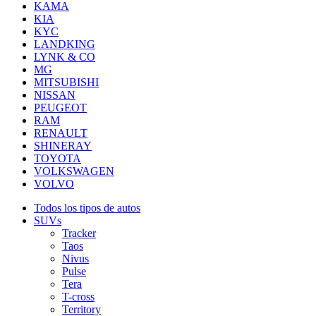
KAMA
KIA
KYC
LANDKING
LYNK & CO
MG
MITSUBISHI
NISSAN
PEUGEOT
RAM
RENAULT
SHINERAY
TOYOTA
VOLKSWAGEN
VOLVO
Todos los tipos de autos
SUVs
Tracker
Taos
Nivus
Pulse
Tera
T-cross
Territory