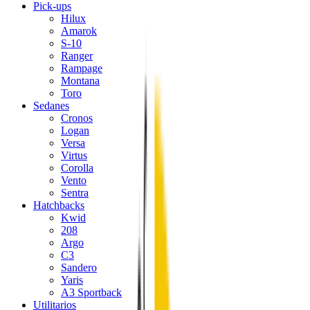
Pick-ups
Hilux
Amarok
S-10
Ranger
Rampage
Montana
Toro
Sedanes
Cronos
Logan
Versa
Virtus
Corolla
Vento
Sentra
Hatchbacks
Kwid
208
Argo
C3
Sandero
Yaris
A3 Sportback
Utilitarios