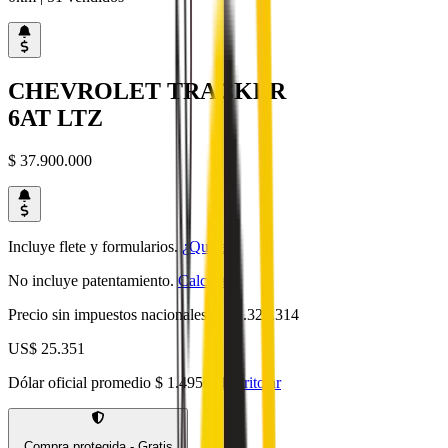
CHEVROLET
TRACKER
6AT LTZ
$ 37.900.000
Incluye flete y formularios.
¿Qué es?
No incluye patentamiento.
Calcular
.
Precio sin impuestos nacionales:
$ 31.322.314
US$ 25.351
Dólar oficial promedio
$ 1.495
dolarito.ar
Compra protegida - Gratis