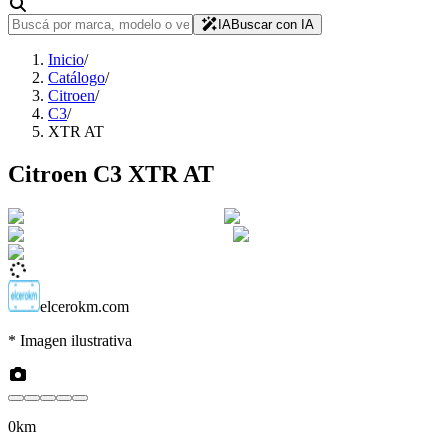
IA
Buscar con IA
Inicio
/
Catálogo
/
Citroen
/
C3
/
XTR AT
Citroen
C3
XTR AT
elcerokm.com
* Imagen ilustrativa
0km