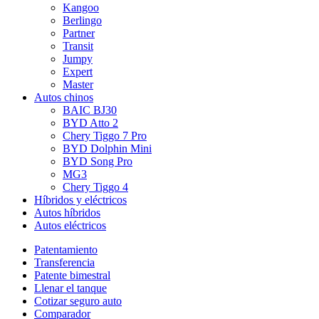
Kangoo
Berlingo
Partner
Transit
Jumpy
Expert
Master
Autos chinos
BAIC BJ30
BYD Atto 2
Chery Tiggo 7 Pro
BYD Dolphin Mini
BYD Song Pro
MG3
Chery Tiggo 4
Híbridos y eléctricos
Autos híbridos
Autos eléctricos
Patentamiento
Transferencia
Patente bimestral
Llenar el tanque
Cotizar seguro auto
Comparador