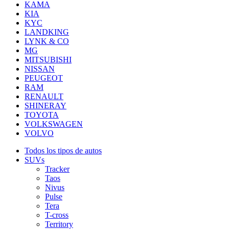
KAMA
KIA
KYC
LANDKING
LYNK & CO
MG
MITSUBISHI
NISSAN
PEUGEOT
RAM
RENAULT
SHINERAY
TOYOTA
VOLKSWAGEN
VOLVO
Todos los tipos de autos
SUVs
Tracker
Taos
Nivus
Pulse
Tera
T-cross
Territory