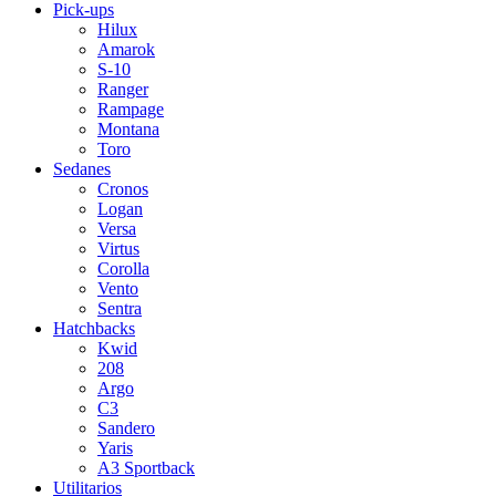
Pick-ups
Hilux
Amarok
S-10
Ranger
Rampage
Montana
Toro
Sedanes
Cronos
Logan
Versa
Virtus
Corolla
Vento
Sentra
Hatchbacks
Kwid
208
Argo
C3
Sandero
Yaris
A3 Sportback
Utilitarios