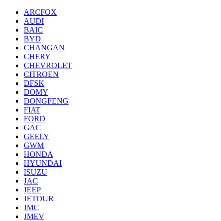
ARCFOX
AUDI
BAIC
BYD
CHANGAN
CHERY
CHEVROLET
CITROEN
DFSK
DOMY
DONGFENG
FIAT
FORD
GAC
GEELY
GWM
HONDA
HYUNDAI
ISUZU
JAC
JEEP
JETOUR
JMC
JMEV