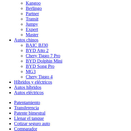
Kangoo
Berlingo
Partner
Transit
Jumpy
Expert
Master
Autos chinos
BAIC BJ30
BYD Atto 2
Chery Tiggo 7 Pro
BYD Dolphin Mini
BYD Song Pro
MG3
Chery Tiggo 4
Híbridos y eléctricos
Autos híbridos
Autos eléctricos
Patentamiento
Transferencia
Patente bimestral
Llenar el tanque
Cotizar seguro auto
Comparador