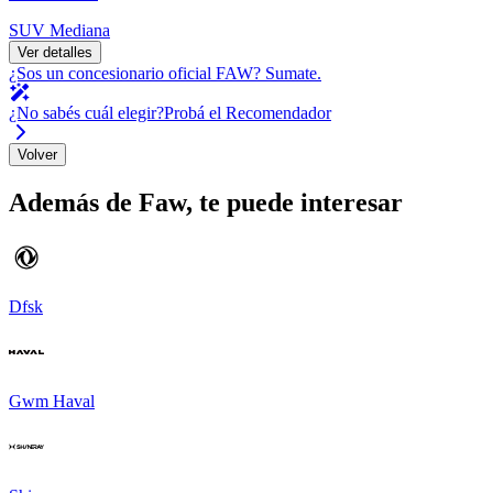
SUV Mediana
Ver detalles
¿Sos un concesionario oficial
FAW
?
Sumate.
¿No sabés cuál elegir?
Probá el Recomendador
Volver
Además de
Faw
, te puede interesar
Dfsk
Gwm Haval