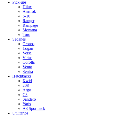
Pick-ups
Hilux
Amarok
S-10
Ranger
Rampage
Montana
Toro
Sedanes
Cronos
Logan
Versa
Virtus
Corolla
Vento
Sentra
Hatchbacks
Kwid
208
Argo
C3
Sandero
Yaris
A3 Sportback
Utilitarios