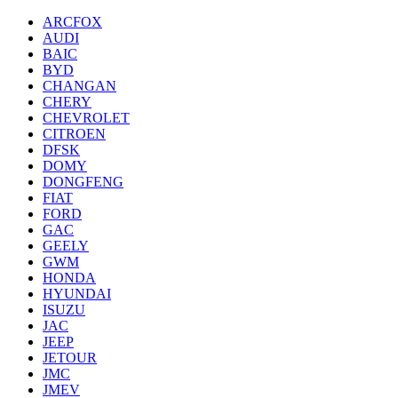
ARCFOX
AUDI
BAIC
BYD
CHANGAN
CHERY
CHEVROLET
CITROEN
DFSK
DOMY
DONGFENG
FIAT
FORD
GAC
GEELY
GWM
HONDA
HYUNDAI
ISUZU
JAC
JEEP
JETOUR
JMC
JMEV