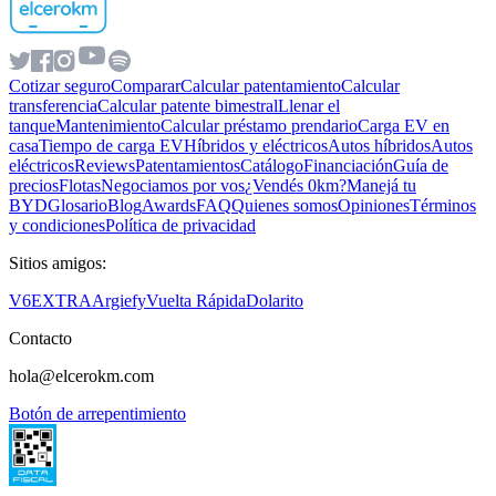
Cotizar seguro
Comparar
Calcular patentamiento
Calcular
transferencia
Calcular patente bimestral
Llenar el
tanque
Mantenimiento
Calcular préstamo prendario
Carga EV en
casa
Tiempo de carga EV
Híbridos y eléctricos
Autos híbridos
Autos
eléctricos
Reviews
Patentamientos
Catálogo
Financiación
Guía de
precios
Flotas
Negociamos por vos
¿Vendés 0km?
Manejá tu
BYD
Glosario
Blog
Awards
FAQ
Quienes somos
Opiniones
Términos
y condiciones
Política de privacidad
Sitios amigos:
V6
EXTRA
Argiefy
Vuelta Rápida
Dolarito
Contacto
hola@elcerokm.com
Botón de arrepentimiento