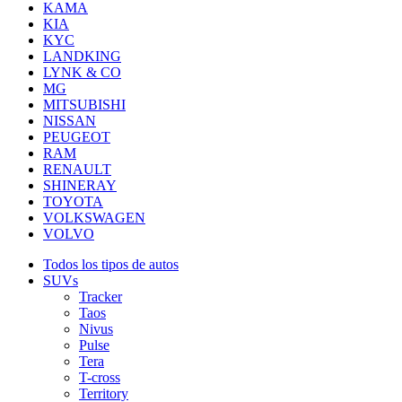
KAMA
KIA
KYC
LANDKING
LYNK & CO
MG
MITSUBISHI
NISSAN
PEUGEOT
RAM
RENAULT
SHINERAY
TOYOTA
VOLKSWAGEN
VOLVO
Todos los tipos de autos
SUVs
Tracker
Taos
Nivus
Pulse
Tera
T-cross
Territory