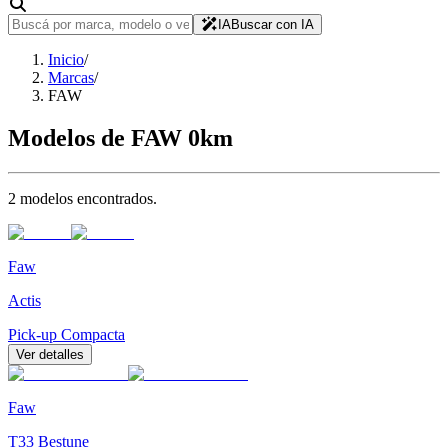
IA
Buscar con IA
Inicio
/
Marcas
/
FAW
Modelos de
FAW
0km
2
modelo
s
encontrado
s
.
Faw
Actis
Pick-up Compacta
Ver detalles
Faw
T33 Bestune