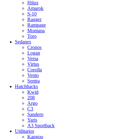
Hilux
Amarok
S-10
Ranger
Rampage
Montana
Toro
Sedanes
Cronos
Logan
Versa
Virtus
Corolla
Vento
Sentra
Hatchbacks
Kwid
208
Argo
C3
Sandero
Yaris
A3 Sportback
Utilitarios
Kangoo