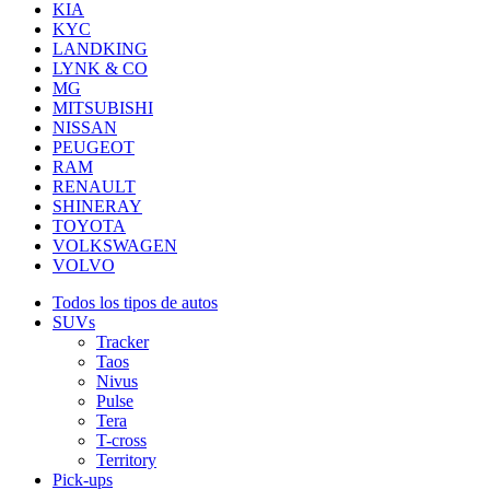
KIA
KYC
LANDKING
LYNK & CO
MG
MITSUBISHI
NISSAN
PEUGEOT
RAM
RENAULT
SHINERAY
TOYOTA
VOLKSWAGEN
VOLVO
Todos los tipos de autos
SUVs
Tracker
Taos
Nivus
Pulse
Tera
T-cross
Territory
Pick-ups