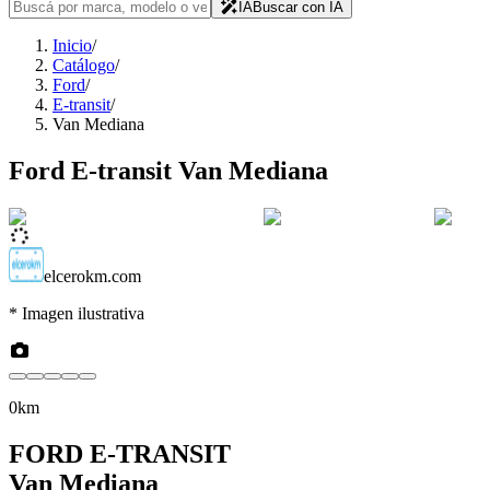
IA
Buscar con IA
Inicio
/
Catálogo
/
Ford
/
E-transit
/
Van Mediana
Ford
E-transit
Van Mediana
elcerokm.com
* Imagen ilustrativa
0km
FORD
E-TRANSIT
Van Mediana