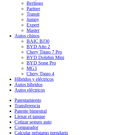
Berlingo
Partner
Transit
Jumpy
Expert
Master
Autos chinos
BAIC BJ30
BYD Atto 2
Chery Tiggo 7 Pro
BYD Dolphin Mini
BYD Song Pro
MG3
Chery Tiggo 4
Híbridos y eléctricos
Autos híbridos
Autos eléctricos
Patentamiento
Transferencia
Patente bimestral
Llenar el tanque
Cotizar seguro auto
Comparador
Calcular préstamo prendario