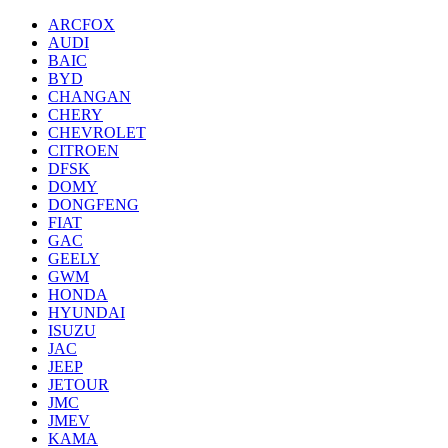
ARCFOX
AUDI
BAIC
BYD
CHANGAN
CHERY
CHEVROLET
CITROEN
DFSK
DOMY
DONGFENG
FIAT
GAC
GEELY
GWM
HONDA
HYUNDAI
ISUZU
JAC
JEEP
JETOUR
JMC
JMEV
KAMA