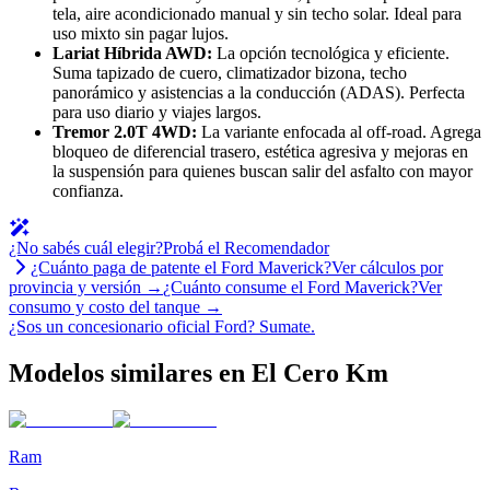
tela, aire acondicionado manual y sin techo solar. Ideal para
uso mixto sin pagar lujos.
Lariat Híbrida AWD:
La opción tecnológica y eficiente.
Suma tapizado de cuero, climatizador bizona, techo
panorámico y asistencias a la conducción (ADAS). Perfecta
para uso diario y viajes largos.
Tremor 2.0T 4WD:
La variante enfocada al off-road. Agrega
bloqueo de diferencial trasero, estética agresiva y mejoras en
la suspensión para quienes buscan salir del asfalto con mayor
confianza.
¿No sabés cuál elegir?
Probá el Recomendador
¿Cuánto paga de patente el
Ford
Maverick
?
Ver cálculos por
provincia y versión →
¿Cuánto consume el
Ford
Maverick
?
Ver
consumo y costo del tanque →
¿Sos un concesionario oficial
Ford
?
Sumate.
Modelos similares en El Cero Km
Ram