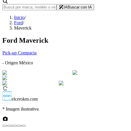
IA
Buscar con IA
Inicio
/
Ford
/
Maverick
Ford
Maverick
Pick-up Compacta
- Origen
México
elcerokm.com
* Imagen ilustrativa