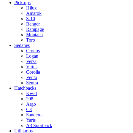
Pick-ups
Hilux
Amarok
S-10
Ranger
Rampage
Montana
Toro
Sedanes
Cronos
Logan
Versa
Virtus
Corolla
Vento
Sentra
Hatchbacks
Kwid
208
Argo
C3
Sandero
Yaris
A3 Sportback
Utilitarios