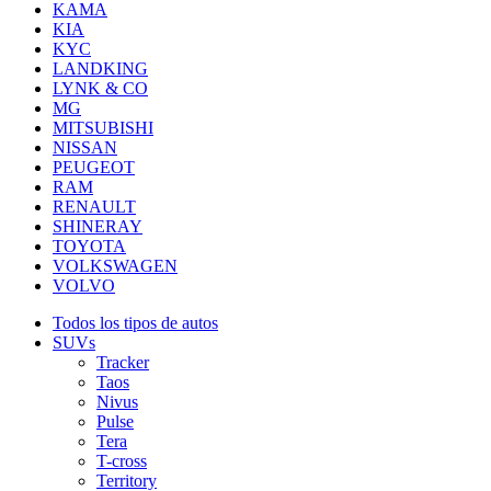
KAMA
KIA
KYC
LANDKING
LYNK & CO
MG
MITSUBISHI
NISSAN
PEUGEOT
RAM
RENAULT
SHINERAY
TOYOTA
VOLKSWAGEN
VOLVO
Todos los tipos de autos
SUVs
Tracker
Taos
Nivus
Pulse
Tera
T-cross
Territory