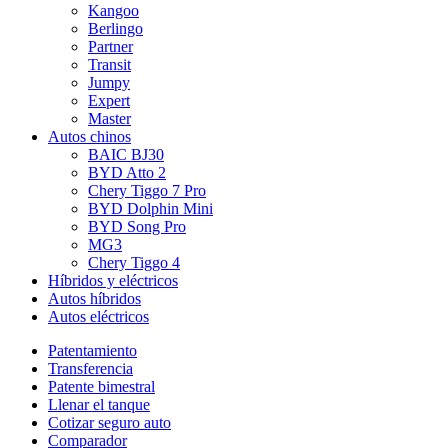
Kangoo
Berlingo
Partner
Transit
Jumpy
Expert
Master
Autos chinos
BAIC BJ30
BYD Atto 2
Chery Tiggo 7 Pro
BYD Dolphin Mini
BYD Song Pro
MG3
Chery Tiggo 4
Híbridos y eléctricos
Autos híbridos
Autos eléctricos
Patentamiento
Transferencia
Patente bimestral
Llenar el tanque
Cotizar seguro auto
Comparador