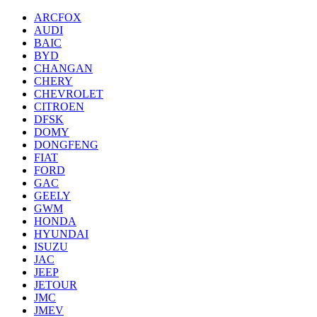
ARCFOX
AUDI
BAIC
BYD
CHANGAN
CHERY
CHEVROLET
CITROEN
DFSK
DOMY
DONGFENG
FIAT
FORD
GAC
GEELY
GWM
HONDA
HYUNDAI
ISUZU
JAC
JEEP
JETOUR
JMC
JMEV