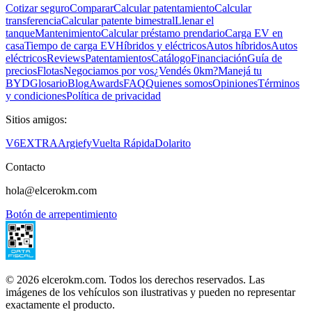
Cotizar seguro
Comparar
Calcular patentamiento
Calcular
transferencia
Calcular patente bimestral
Llenar el
tanque
Mantenimiento
Calcular préstamo prendario
Carga EV en
casa
Tiempo de carga EV
Híbridos y eléctricos
Autos híbridos
Autos
eléctricos
Reviews
Patentamientos
Catálogo
Financiación
Guía de
precios
Flotas
Negociamos por vos
¿Vendés 0km?
Manejá tu
BYD
Glosario
Blog
Awards
FAQ
Quienes somos
Opiniones
Términos
y condiciones
Política de privacidad
Sitios amigos:
V6
EXTRA
Argiefy
Vuelta Rápida
Dolarito
Contacto
hola@elcerokm.com
Botón de arrepentimiento
©
2026
elcerokm.com. Todos los derechos reservados. Las
imágenes de los vehículos son ilustrativas y pueden no representar
exactamente el producto.