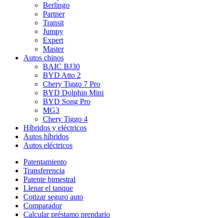
Berlingo
Partner
Transit
Jumpy
Expert
Master
Autos chinos
BAIC BJ30
BYD Atto 2
Chery Tiggo 7 Pro
BYD Dolphin Mini
BYD Song Pro
MG3
Chery Tiggo 4
Híbridos y eléctricos
Autos híbridos
Autos eléctricos
Patentamiento
Transferencia
Patente bimestral
Llenar el tanque
Cotizar seguro auto
Comparador
Calcular préstamo prendario