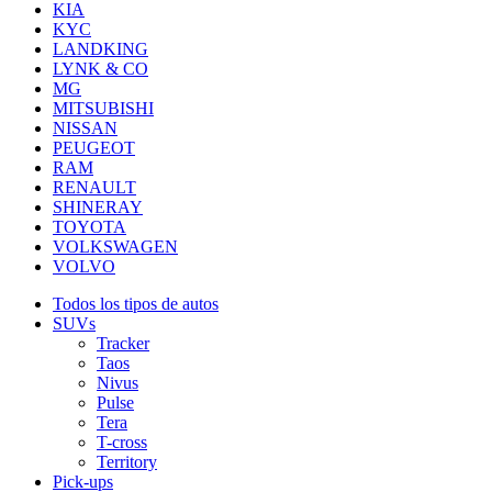
KIA
KYC
LANDKING
LYNK & CO
MG
MITSUBISHI
NISSAN
PEUGEOT
RAM
RENAULT
SHINERAY
TOYOTA
VOLKSWAGEN
VOLVO
Todos los tipos de autos
SUVs
Tracker
Taos
Nivus
Pulse
Tera
T-cross
Territory
Pick-ups