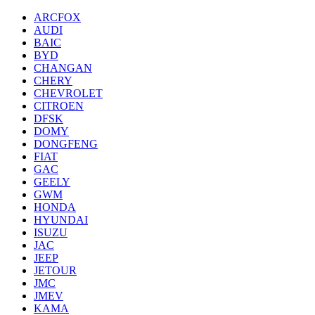
ARCFOX
AUDI
BAIC
BYD
CHANGAN
CHERY
CHEVROLET
CITROEN
DFSK
DOMY
DONGFENG
FIAT
GAC
GEELY
GWM
HONDA
HYUNDAI
ISUZU
JAC
JEEP
JETOUR
JMC
JMEV
KAMA