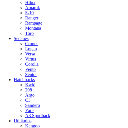
Hilux
Amarok
S-10
Ranger
Rampage
Montana
Toro
Sedanes
Cronos
Logan
Versa
Virtus
Corolla
Vento
Sentra
Hatchbacks
Kwid
208
Argo
C3
Sandero
Yaris
A3 Sportback
Utilitarios
Kangoo