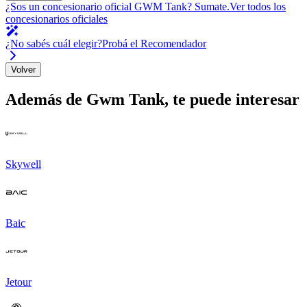
¿Sos un concesionario oficial
GWM Tank
?
Sumate.
Ver todos los
concesionarios oficiales
¿No sabés cuál elegir?
Probá el Recomendador
Volver
Además de
Gwm Tank
, te puede interesar
Skywell
Baic
Jetour