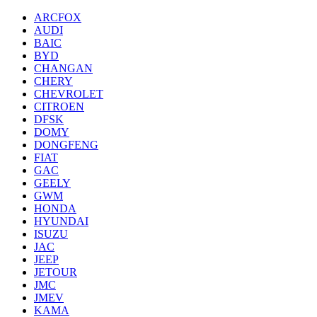
ARCFOX
AUDI
BAIC
BYD
CHANGAN
CHERY
CHEVROLET
CITROEN
DFSK
DOMY
DONGFENG
FIAT
GAC
GEELY
GWM
HONDA
HYUNDAI
ISUZU
JAC
JEEP
JETOUR
JMC
JMEV
KAMA