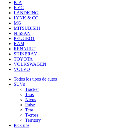
KIA
KYC
LANDKING
LYNK & CO
MG
MITSUBISHI
NISSAN
PEUGEOT
RAM
RENAULT
SHINERAY
TOYOTA
VOLKSWAGEN
VOLVO
Todos los tipos de autos
SUVs
Tracker
Taos
Nivus
Pulse
Tera
T-cross
Territory
Pick-ups