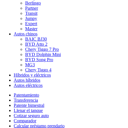
Berlingo
Partner
Transit
Jumpy
Expert
Master
Autos chinos
BAIC BJ30
BYD Atto 2
Chery Tiggo 7 Pro
BYD Dolphin Mini
BYD Song Pro
MG3
Chery Tiggo 4
Híbridos y eléctricos
Autos híbridos
Autos eléctricos
Patentamiento
Transferencia
Patente bimestral
Llenar el tanque
Cotizar seguro auto
Comparador
Calcular préstamo prendario