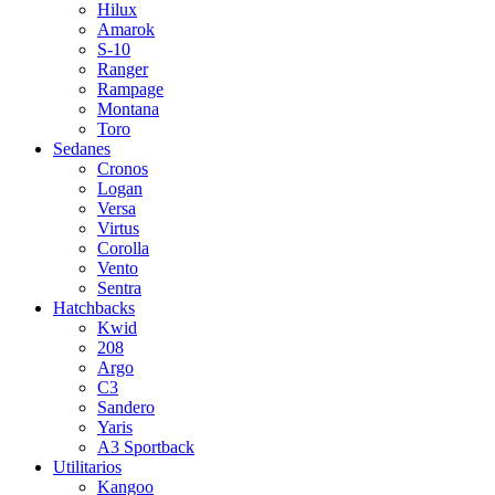
Hilux
Amarok
S-10
Ranger
Rampage
Montana
Toro
Sedanes
Cronos
Logan
Versa
Virtus
Corolla
Vento
Sentra
Hatchbacks
Kwid
208
Argo
C3
Sandero
Yaris
A3 Sportback
Utilitarios
Kangoo