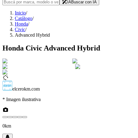
IA
Buscar con IA
Inicio
/
Catálogo
/
Honda
/
Civic
/
Advanced Hybrid
Honda
Civic
Advanced Hybrid
elcerokm.com
* Imagen ilustrativa
0km