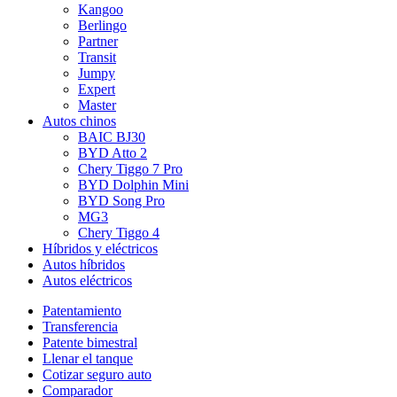
Kangoo
Berlingo
Partner
Transit
Jumpy
Expert
Master
Autos chinos
BAIC BJ30
BYD Atto 2
Chery Tiggo 7 Pro
BYD Dolphin Mini
BYD Song Pro
MG3
Chery Tiggo 4
Híbridos y eléctricos
Autos híbridos
Autos eléctricos
Patentamiento
Transferencia
Patente bimestral
Llenar el tanque
Cotizar seguro auto
Comparador