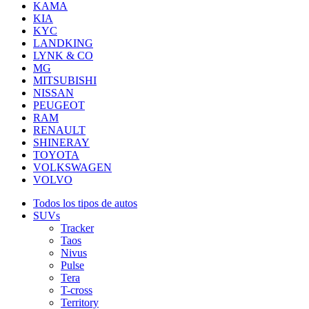
KAMA
KIA
KYC
LANDKING
LYNK & CO
MG
MITSUBISHI
NISSAN
PEUGEOT
RAM
RENAULT
SHINERAY
TOYOTA
VOLKSWAGEN
VOLVO
Todos los tipos de autos
SUVs
Tracker
Taos
Nivus
Pulse
Tera
T-cross
Territory