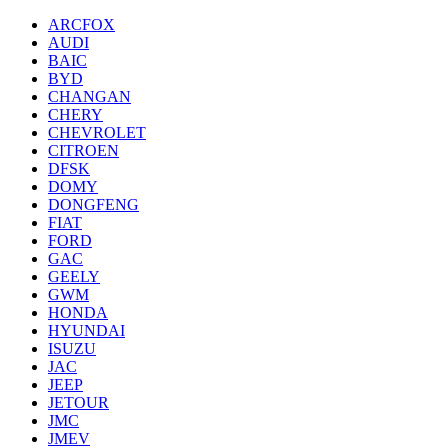
ARCFOX
AUDI
BAIC
BYD
CHANGAN
CHERY
CHEVROLET
CITROEN
DFSK
DOMY
DONGFENG
FIAT
FORD
GAC
GEELY
GWM
HONDA
HYUNDAI
ISUZU
JAC
JEEP
JETOUR
JMC
JMEV