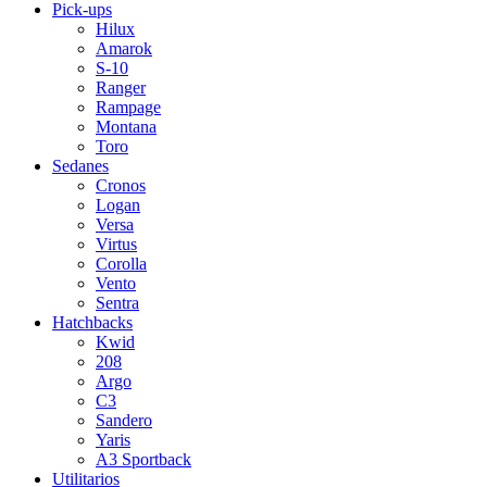
Pick-ups
Hilux
Amarok
S-10
Ranger
Rampage
Montana
Toro
Sedanes
Cronos
Logan
Versa
Virtus
Corolla
Vento
Sentra
Hatchbacks
Kwid
208
Argo
C3
Sandero
Yaris
A3 Sportback
Utilitarios