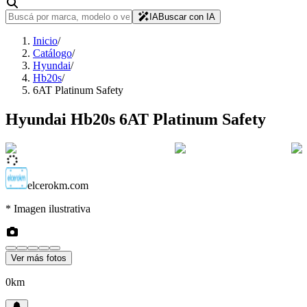
IA
Buscar con IA
Inicio
/
Catálogo
/
Hyundai
/
Hb20s
/
6AT Platinum Safety
Hyundai
Hb20s
6AT Platinum Safety
elcerokm.com
* Imagen ilustrativa
Ver más fotos
0km