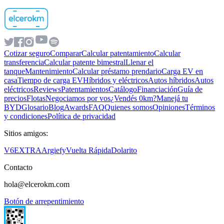
Cotizar seguro
Comparar
Calcular patentamiento
Calcular
transferencia
Calcular patente bimestral
Llenar el
tanque
Mantenimiento
Calcular préstamo prendario
Carga EV en
casa
Tiempo de carga EV
Híbridos y eléctricos
Autos híbridos
Autos
eléctricos
Reviews
Patentamientos
Catálogo
Financiación
Guía de
precios
Flotas
Negociamos por vos
¿Vendés 0km?
Manejá tu
BYD
Glosario
Blog
Awards
FAQ
Quienes somos
Opiniones
Términos
y condiciones
Política de privacidad
Sitios amigos:
V6
EXTRA
Argiefy
Vuelta Rápida
Dolarito
Contacto
hola@elcerokm.com
Botón de arrepentimiento