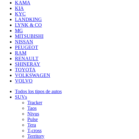
KAMA
KIA
KYC
LANDKING
LYNK & CO
MG
MITSUBISHI
NISSAN
PEUGEOT
RAM
RENAULT
SHINERAY
TOYOTA
VOLKSWAGEN
VOLVO
Todos los tipos de autos
SUVs
Tracker
Taos
Nivus
Pulse
Tera
T-cross
Territory