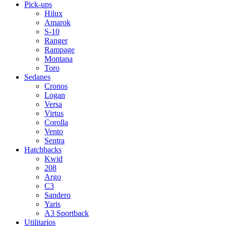
Pick-ups
Hilux
Amarok
S-10
Ranger
Rampage
Montana
Toro
Sedanes
Cronos
Logan
Versa
Virtus
Corolla
Vento
Sentra
Hatchbacks
Kwid
208
Argo
C3
Sandero
Yaris
A3 Sportback
Utilitarios