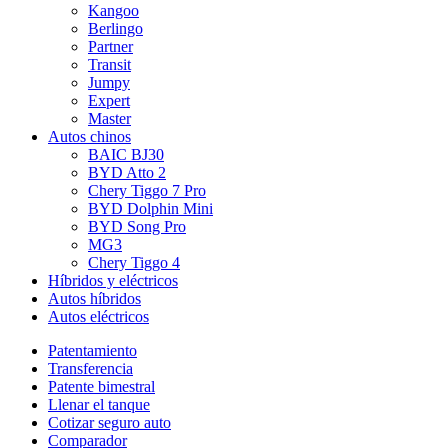
Kangoo
Berlingo
Partner
Transit
Jumpy
Expert
Master
Autos chinos
BAIC BJ30
BYD Atto 2
Chery Tiggo 7 Pro
BYD Dolphin Mini
BYD Song Pro
MG3
Chery Tiggo 4
Híbridos y eléctricos
Autos híbridos
Autos eléctricos
Patentamiento
Transferencia
Patente bimestral
Llenar el tanque
Cotizar seguro auto
Comparador