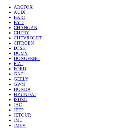
ARCFOX
AUDI
BAIC
BYD
CHANGAN
CHERY
CHEVROLET
CITROEN
DFSK
DOMY
DONGFENG
FIAT
FORD
GAC
GEELY
GWM
HONDA
HYUNDAI
ISUZU
JAC
JEEP
JETOUR
JMC
JMEV