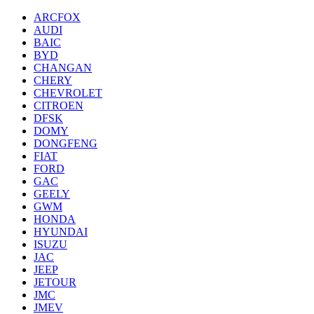
ARCFOX
AUDI
BAIC
BYD
CHANGAN
CHERY
CHEVROLET
CITROEN
DFSK
DOMY
DONGFENG
FIAT
FORD
GAC
GEELY
GWM
HONDA
HYUNDAI
ISUZU
JAC
JEEP
JETOUR
JMC
JMEV