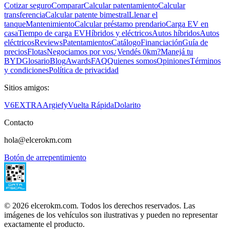
Cotizar seguro
Comparar
Calcular patentamiento
Calcular
transferencia
Calcular patente bimestral
Llenar el
tanque
Mantenimiento
Calcular préstamo prendario
Carga EV en
casa
Tiempo de carga EV
Híbridos y eléctricos
Autos híbridos
Autos
eléctricos
Reviews
Patentamientos
Catálogo
Financiación
Guía de
precios
Flotas
Negociamos por vos
¿Vendés 0km?
Manejá tu
BYD
Glosario
Blog
Awards
FAQ
Quienes somos
Opiniones
Términos
y condiciones
Política de privacidad
Sitios amigos:
V6
EXTRA
Argiefy
Vuelta Rápida
Dolarito
Contacto
hola@elcerokm.com
Botón de arrepentimiento
©
2026
elcerokm.com. Todos los derechos reservados. Las
imágenes de los vehículos son ilustrativas y pueden no representar
exactamente el producto.