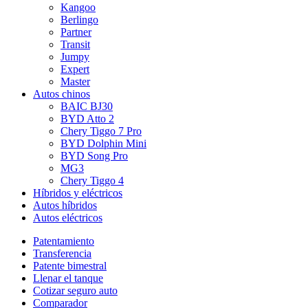
Kangoo
Berlingo
Partner
Transit
Jumpy
Expert
Master
Autos chinos
BAIC BJ30
BYD Atto 2
Chery Tiggo 7 Pro
BYD Dolphin Mini
BYD Song Pro
MG3
Chery Tiggo 4
Híbridos y eléctricos
Autos híbridos
Autos eléctricos
Patentamiento
Transferencia
Patente bimestral
Llenar el tanque
Cotizar seguro auto
Comparador