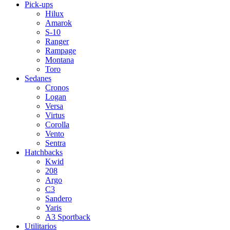
Pick-ups
Hilux
Amarok
S-10
Ranger
Rampage
Montana
Toro
Sedanes
Cronos
Logan
Versa
Virtus
Corolla
Vento
Sentra
Hatchbacks
Kwid
208
Argo
C3
Sandero
Yaris
A3 Sportback
Utilitarios