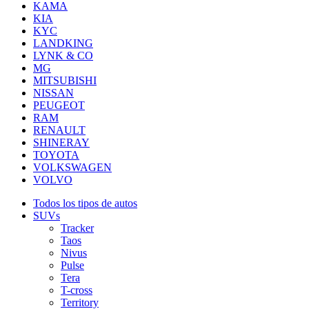
KAMA
KIA
KYC
LANDKING
LYNK & CO
MG
MITSUBISHI
NISSAN
PEUGEOT
RAM
RENAULT
SHINERAY
TOYOTA
VOLKSWAGEN
VOLVO
Todos los tipos de autos
SUVs
Tracker
Taos
Nivus
Pulse
Tera
T-cross
Territory