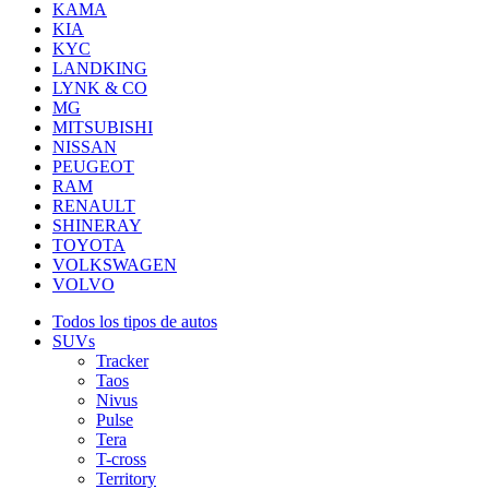
KAMA
KIA
KYC
LANDKING
LYNK & CO
MG
MITSUBISHI
NISSAN
PEUGEOT
RAM
RENAULT
SHINERAY
TOYOTA
VOLKSWAGEN
VOLVO
Todos los tipos de autos
SUVs
Tracker
Taos
Nivus
Pulse
Tera
T-cross
Territory