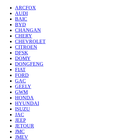
ARCFOX
AUDI
BAIC
BYD
CHANGAN
CHERY
CHEVROLET
CITROEN
DFSK
DOMY
DONGFENG
FIAT
FORD
GAC
GEELY
GWM
HONDA
HYUNDAI
ISUZU
JAC
JEEP
JETOUR
JMC
JMEV