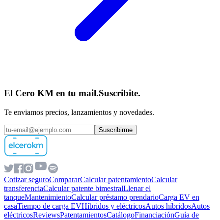
El Cero KM en tu mail.
Suscribite.
Te enviamos precios, lanzamientos y novedades.
Suscribirme
Cotizar seguro
Comparar
Calcular patentamiento
Calcular
transferencia
Calcular patente bimestral
Llenar el
tanque
Mantenimiento
Calcular préstamo prendario
Carga EV en
casa
Tiempo de carga EV
Híbridos y eléctricos
Autos híbridos
Autos
eléctricos
Reviews
Patentamientos
Catálogo
Financiación
Guía de