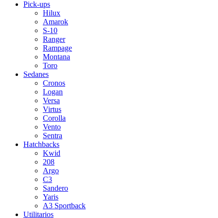
Pick-ups
Hilux
Amarok
S-10
Ranger
Rampage
Montana
Toro
Sedanes
Cronos
Logan
Versa
Virtus
Corolla
Vento
Sentra
Hatchbacks
Kwid
208
Argo
C3
Sandero
Yaris
A3 Sportback
Utilitarios