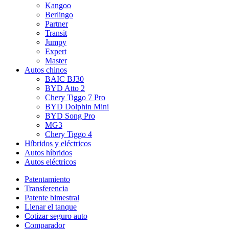
Kangoo
Berlingo
Partner
Transit
Jumpy
Expert
Master
Autos chinos
BAIC BJ30
BYD Atto 2
Chery Tiggo 7 Pro
BYD Dolphin Mini
BYD Song Pro
MG3
Chery Tiggo 4
Híbridos y eléctricos
Autos híbridos
Autos eléctricos
Patentamiento
Transferencia
Patente bimestral
Llenar el tanque
Cotizar seguro auto
Comparador