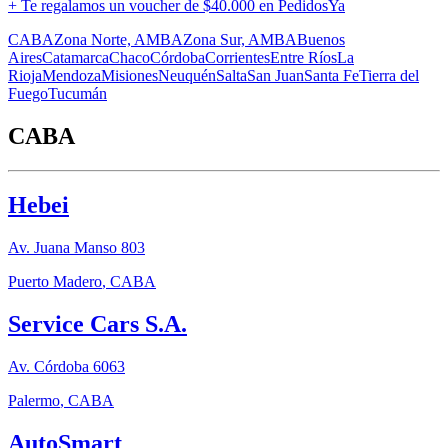
+ Te regalamos un voucher de
$40.000 en PedidosYa
CABA
Zona Norte, AMBA
Zona Sur, AMBA
Buenos
Aires
Catamarca
Chaco
Córdoba
Corrientes
Entre Ríos
La
Rioja
Mendoza
Misiones
Neuquén
Salta
San Juan
Santa Fe
Tierra del
Fuego
Tucumán
CABA
Hebei
Av. Juana Manso 803
Puerto Madero
,
CABA
Service Cars S.A.
Av. Córdoba 6063
Palermo
,
CABA
AutoSmart