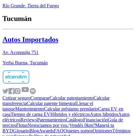
Río Grande
,
Tierra del Fuego
Tucumán
Autos Importados
Av. Aconquija 751
Yerba Buena
,
Tucumán
Cotizar seguro
Comparar
Calcular patentamiento
Calcular
transferencia
Calcular patente bimestral
Llenar el
tanque
Mantenimiento
Calcular préstamo prendario
Carga EV en
casa
Tiempo de carga EV
Híbridos y eléctricos
Autos híbridos
Autos
eléctricos
Reviews
Patentamientos
Catálogo
Financiación
Guía de
precios
Flotas
Negociamos por vos
¿Vendés 0km?
Manejá tu
BYD
Glosario
Blog
Awards
FAQ
Quienes somos
Opiniones
Términos