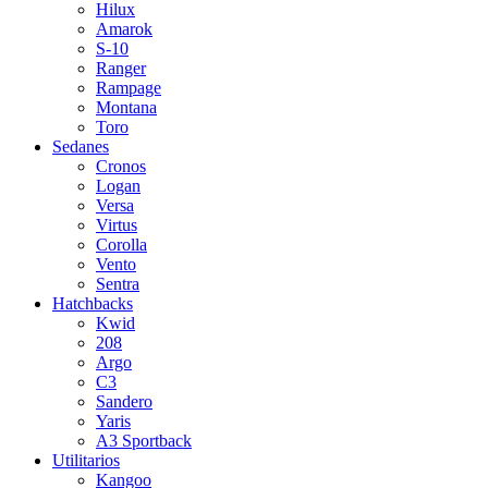
Hilux
Amarok
S-10
Ranger
Rampage
Montana
Toro
Sedanes
Cronos
Logan
Versa
Virtus
Corolla
Vento
Sentra
Hatchbacks
Kwid
208
Argo
C3
Sandero
Yaris
A3 Sportback
Utilitarios
Kangoo