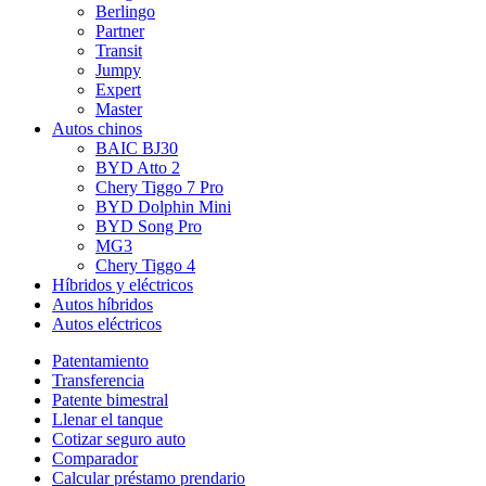
Berlingo
Partner
Transit
Jumpy
Expert
Master
Autos chinos
BAIC BJ30
BYD Atto 2
Chery Tiggo 7 Pro
BYD Dolphin Mini
BYD Song Pro
MG3
Chery Tiggo 4
Híbridos y eléctricos
Autos híbridos
Autos eléctricos
Patentamiento
Transferencia
Patente bimestral
Llenar el tanque
Cotizar seguro auto
Comparador
Calcular préstamo prendario