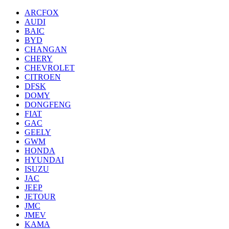
ARCFOX
AUDI
BAIC
BYD
CHANGAN
CHERY
CHEVROLET
CITROEN
DFSK
DOMY
DONGFENG
FIAT
GAC
GEELY
GWM
HONDA
HYUNDAI
ISUZU
JAC
JEEP
JETOUR
JMC
JMEV
KAMA