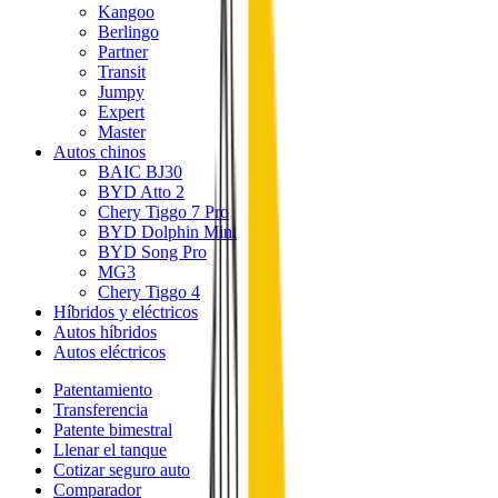
Kangoo
Berlingo
Partner
Transit
Jumpy
Expert
Master
Autos chinos
BAIC BJ30
BYD Atto 2
Chery Tiggo 7 Pro
BYD Dolphin Mini
BYD Song Pro
MG3
Chery Tiggo 4
Híbridos y eléctricos
Autos híbridos
Autos eléctricos
Patentamiento
Transferencia
Patente bimestral
Llenar el tanque
Cotizar seguro auto
Comparador