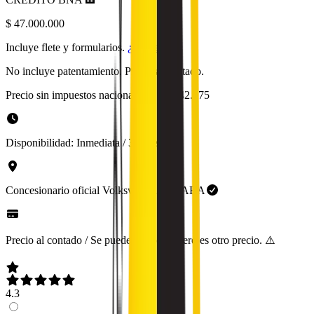
$ 47.000.000
Incluye flete y formularios.
¿Qué es?
No incluye patentamiento. Precio al contado.
Precio sin impuestos nacionales:
$ 38.842.975
Disponibilidad:
Inmediata / 30 días
Concesionario oficial
Volkswagen
en
CABA
Precio al contado / Se puede financiar, pero es otro precio. ⚠️
4.3