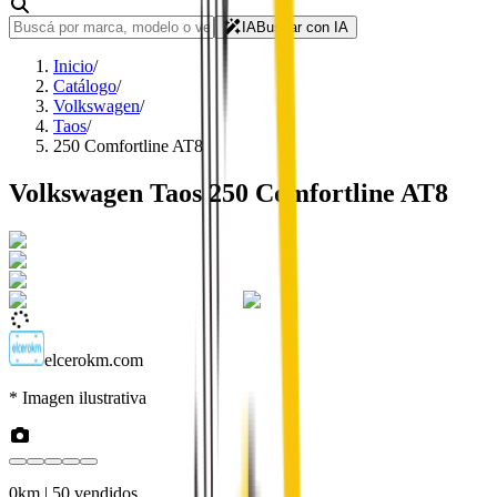
IA
Buscar con IA
Inicio
/
Catálogo
/
Volkswagen
/
Taos
/
250 Comfortline AT8
Volkswagen
Taos
250 Comfortline AT8
elcerokm.com
* Imagen ilustrativa
0km
| 50 vendidos