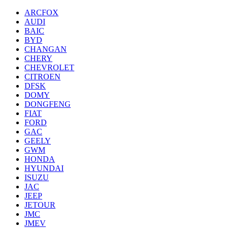
ARCFOX
AUDI
BAIC
BYD
CHANGAN
CHERY
CHEVROLET
CITROEN
DFSK
DOMY
DONGFENG
FIAT
FORD
GAC
GEELY
GWM
HONDA
HYUNDAI
ISUZU
JAC
JEEP
JETOUR
JMC
JMEV