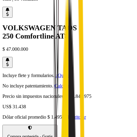
VOLKSWAGEN
TAOS
250 Comfortline AT8
$ 47.000.000
Incluye flete y formularios.
¿Qué es?
No incluye patentamiento.
Calcular
.
Precio sin impuestos nacionales:
$ 38.842.975
US$ 31.438
Dólar oficial promedio
$ 1.495
dolarito.ar
Compra protegida - Gratis