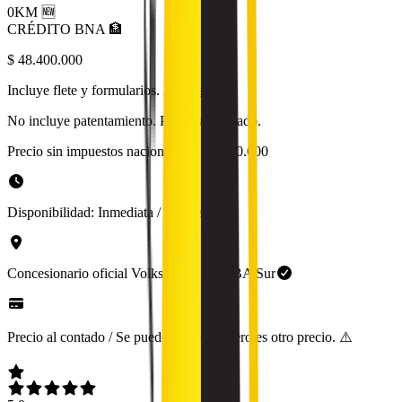
0KM 🆕
CRÉDITO BNA 🏦
$ 48.400.000
Incluye flete y formularios.
¿Qué es?
No incluye patentamiento. Precio al contado.
Precio sin impuestos nacionales:
$ 40.000.000
Disponibilidad:
Inmediata / 30 días
Concesionario oficial
Volkswagen
en
GBA Sur
Precio al contado / Se puede financiar, pero es otro precio. ⚠️