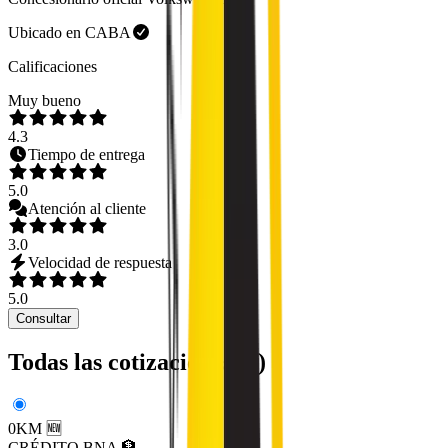
Ubicado en
CABA
Calificaciones
Muy bueno
4.3
Tiempo de entrega
5.0
Atención al cliente
3.0
Velocidad de respuesta
5.0
Consultar
Todas las cotizaciones (
9
)
0KM 🆕
CRÉDITO BNA 🏦