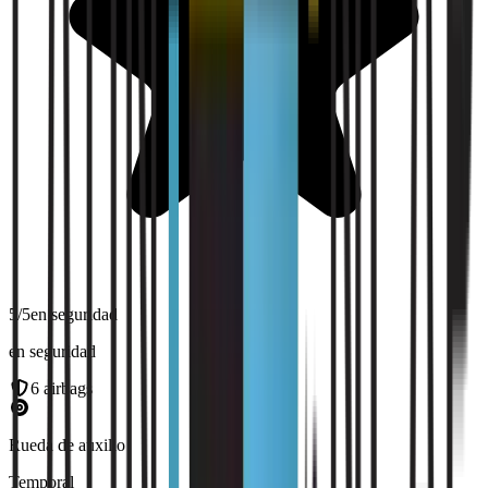
5
/5
en seguridad
en seguridad
6
airbags
Rueda de auxilio
Temporal