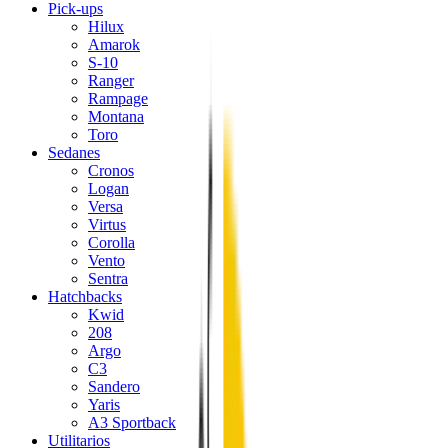
Pick-ups
Hilux
Amarok
S-10
Ranger
Rampage
Montana
Toro
Sedanes
Cronos
Logan
Versa
Virtus
Corolla
Vento
Sentra
Hatchbacks
Kwid
208
Argo
C3
Sandero
Yaris
A3 Sportback
Utilitarios