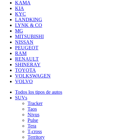
KAMA
KIA
KYC
LANDKING
LYNK & CO
MG
MITSUBISHI
NISSAN
PEUGEOT
RAM
RENAULT
SHINERAY
TOYOTA
VOLKSWAGEN
VOLVO
Todos los tipos de autos
SUVs
Tracker
Taos
Nivus
Pulse
Tera
T-cross
Territory