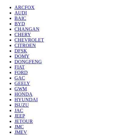
ARCFOX
AUDI
BAIC
BYD
CHANGAN
CHERY
CHEVROLET
CITROEN
DFSK
DOMY
DONGFENG
FIAT
FORD
GAC
GEELY
GWM
HONDA
HYUNDAI
ISUZU
JAC
JEEP
JETOUR
JMC
JMEV