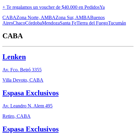
+ Te regalamos un voucher de
$40.000 en PedidosYa
CABA
Zona Norte, AMBA
Zona Sur, AMBA
Buenos
Aires
Chaco
Córdoba
Mendoza
Santa Fe
Tierra del Fuego
Tucumán
CABA
Lenken
Av. Fco. Beiró 3355
Villa Devoto
,
CABA
Espasa Exclusivos
Av. Leandro N. Alem 495
Retiro
,
CABA
Espasa Exclusivos