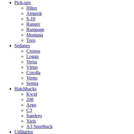
Pick-ups
Hilux
Amarok
S-10
Ranger
Rampage
Montana
Toro
Sedanes
Cronos
Logan
Versa
Virtus
Corolla
Vento
Sentra
Hatchbacks
Kwid
208
Argo
C3
Sandero
Yaris
A3 Sportback
Utilitarios