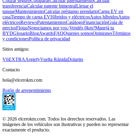
Cotizar seguro
Comparar
Calcular patentamiento
Calcular
transferencia
Calcular patente bimestral
Llenar el
tanque
Mantenimiento
Calcular préstamo prendario
Carga EV en
casa
Tiempo de carga EV
Híbridos y eléctricos
Autos híbridos
Autos
eléctricos
Reviews
Patentamientos
Catálogo
Financiación
Guía de
precios
Flotas
Negociamos por vos
¿Vendés 0km?
Manejá tu
BYD
Glosario
Blog
Awards
FAQ
Quienes somos
Opiniones
Términos
y condiciones
Política de privacidad
Sitios amigos:
V6
EXTRA
Argiefy
Vuelta Rápida
Dolarito
Contacto
hola@elcerokm.com
Botón de arrepentimiento
©
2026
elcerokm.com. Todos los derechos reservados. Las
imágenes de los vehículos son ilustrativas y pueden no representar
exactamente el producto.