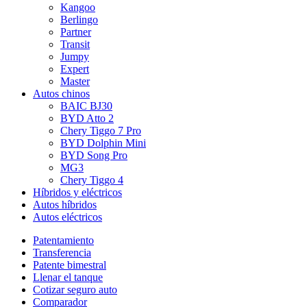
Kangoo
Berlingo
Partner
Transit
Jumpy
Expert
Master
Autos chinos
BAIC BJ30
BYD Atto 2
Chery Tiggo 7 Pro
BYD Dolphin Mini
BYD Song Pro
MG3
Chery Tiggo 4
Híbridos y eléctricos
Autos híbridos
Autos eléctricos
Patentamiento
Transferencia
Patente bimestral
Llenar el tanque
Cotizar seguro auto
Comparador