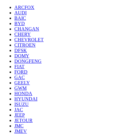
ARCFOX
AUDI
BAIC
BYD
CHANGAN
CHERY
CHEVROLET
CITROEN
DFSK
DOMY
DONGFENG
FIAT
FORD
GAC
GEELY
GWM
HONDA
HYUNDAI
ISUZU
JAC
JEEP
JETOUR
JMC
JMEV