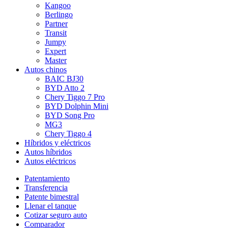
Kangoo
Berlingo
Partner
Transit
Jumpy
Expert
Master
Autos chinos
BAIC BJ30
BYD Atto 2
Chery Tiggo 7 Pro
BYD Dolphin Mini
BYD Song Pro
MG3
Chery Tiggo 4
Híbridos y eléctricos
Autos híbridos
Autos eléctricos
Patentamiento
Transferencia
Patente bimestral
Llenar el tanque
Cotizar seguro auto
Comparador