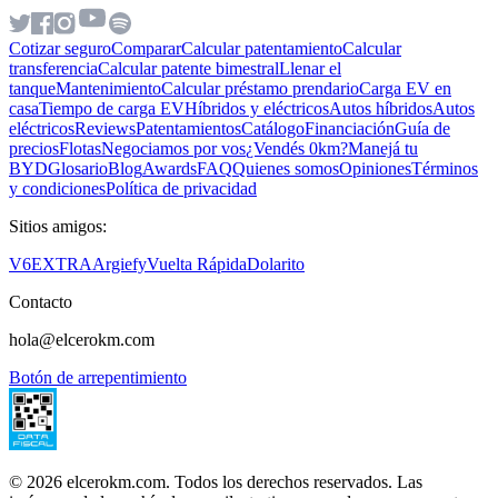
Cotizar seguro
Comparar
Calcular patentamiento
Calcular
transferencia
Calcular patente bimestral
Llenar el
tanque
Mantenimiento
Calcular préstamo prendario
Carga EV en
casa
Tiempo de carga EV
Híbridos y eléctricos
Autos híbridos
Autos
eléctricos
Reviews
Patentamientos
Catálogo
Financiación
Guía de
precios
Flotas
Negociamos por vos
¿Vendés 0km?
Manejá tu
BYD
Glosario
Blog
Awards
FAQ
Quienes somos
Opiniones
Términos
y condiciones
Política de privacidad
Sitios amigos:
V6
EXTRA
Argiefy
Vuelta Rápida
Dolarito
Contacto
hola@elcerokm.com
Botón de arrepentimiento
©
2026
elcerokm.com. Todos los derechos reservados. Las