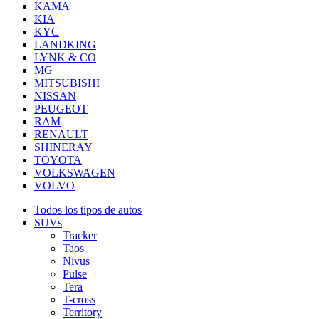
KAMA
KIA
KYC
LANDKING
LYNK & CO
MG
MITSUBISHI
NISSAN
PEUGEOT
RAM
RENAULT
SHINERAY
TOYOTA
VOLKSWAGEN
VOLVO
Todos los tipos de autos
SUVs
Tracker
Taos
Nivus
Pulse
Tera
T-cross
Territory