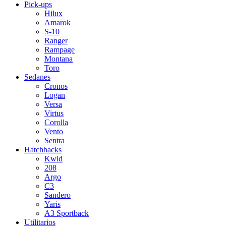
Pick-ups
Hilux
Amarok
S-10
Ranger
Rampage
Montana
Toro
Sedanes
Cronos
Logan
Versa
Virtus
Corolla
Vento
Sentra
Hatchbacks
Kwid
208
Argo
C3
Sandero
Yaris
A3 Sportback
Utilitarios