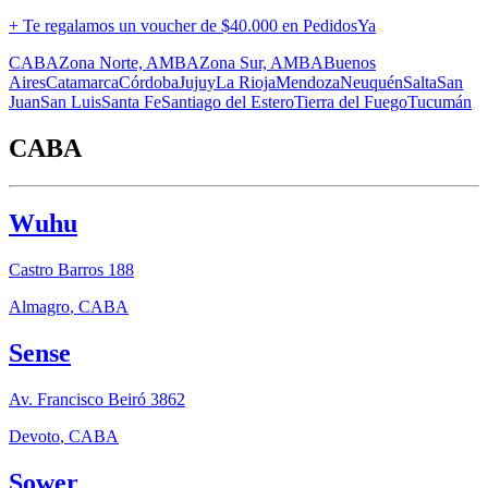
+ Te regalamos un voucher de
$40.000 en PedidosYa
CABA
Zona Norte, AMBA
Zona Sur, AMBA
Buenos
Aires
Catamarca
Córdoba
Jujuy
La Rioja
Mendoza
Neuquén
Salta
San
Juan
San Luis
Santa Fe
Santiago del Estero
Tierra del Fuego
Tucumán
CABA
Wuhu
Castro Barros 188
Almagro
,
CABA
Sense
Av. Francisco Beiró 3862
Devoto
,
CABA
Sower