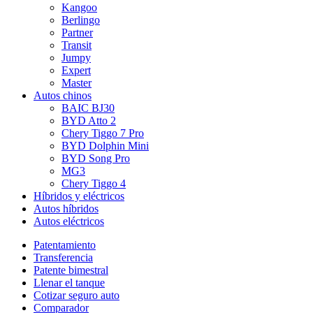
Kangoo
Berlingo
Partner
Transit
Jumpy
Expert
Master
Autos chinos
BAIC BJ30
BYD Atto 2
Chery Tiggo 7 Pro
BYD Dolphin Mini
BYD Song Pro
MG3
Chery Tiggo 4
Híbridos y eléctricos
Autos híbridos
Autos eléctricos
Patentamiento
Transferencia
Patente bimestral
Llenar el tanque
Cotizar seguro auto
Comparador