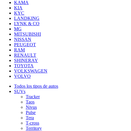
KAMA
KIA
KYC
LANDKING
LYNK & CO
MG
MITSUBISHI
NISSAN
PEUGEOT
RAM
RENAULT
SHINERAY
TOYOTA
VOLKSWAGEN
VOLVO
Todos los tipos de autos
SUVs
Tracker
Taos
Nivus
Pulse
Tera
T-cross
Territory