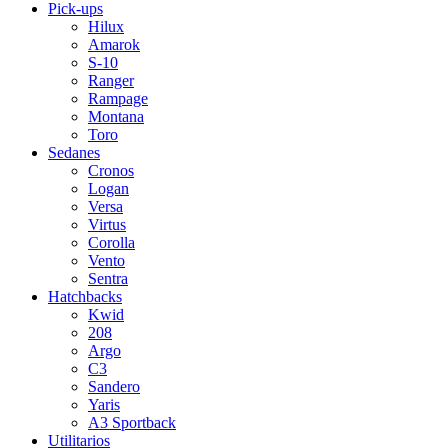
Pick-ups
Hilux
Amarok
S-10
Ranger
Rampage
Montana
Toro
Sedanes
Cronos
Logan
Versa
Virtus
Corolla
Vento
Sentra
Hatchbacks
Kwid
208
Argo
C3
Sandero
Yaris
A3 Sportback
Utilitarios