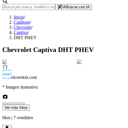
IA
Buscar con IA
Inicio
/
Catálogo
/
Chevrolet
/
Captiva
/
DHT PHEV
Chevrolet
Captiva
DHT PHEV
elcerokm.com
* Imagen ilustrativa
Ver más fotos
0km
| 7 vendidos