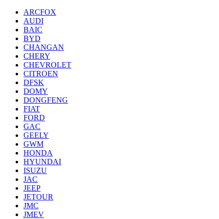
ARCFOX
AUDI
BAIC
BYD
CHANGAN
CHERY
CHEVROLET
CITROEN
DFSK
DOMY
DONGFENG
FIAT
FORD
GAC
GEELY
GWM
HONDA
HYUNDAI
ISUZU
JAC
JEEP
JETOUR
JMC
JMEV