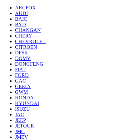
ARCFOX
AUDI
BAIC
BYD
CHANGAN
CHERY
CHEVROLET
CITROEN
DFSK
DOMY
DONGFENG
FIAT
FORD
GAC
GEELY
GWM
HONDA
HYUNDAI
ISUZU
JAC
JEEP
JETOUR
JMC
JMEV