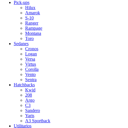
Pick-ups
Hilux
Amarok
S-10
Ranger
Rampage
Montana
Toro
Sedanes
Cronos
Logan
Versa
Virtus
Corolla
Vento
Sentra
Hatchbacks
Kwid
208
Argo
C3
Sandero
Yaris
A3 Sportback
Utilitarios