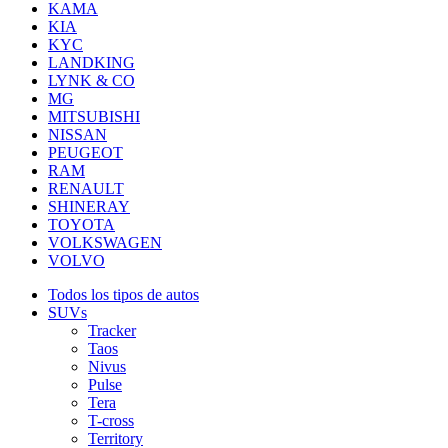
KAMA
KIA
KYC
LANDKING
LYNK & CO
MG
MITSUBISHI
NISSAN
PEUGEOT
RAM
RENAULT
SHINERAY
TOYOTA
VOLKSWAGEN
VOLVO
Todos los tipos de autos
SUVs
Tracker
Taos
Nivus
Pulse
Tera
T-cross
Territory