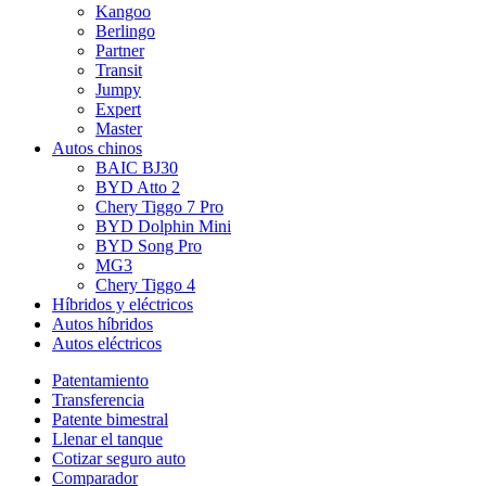
Kangoo
Berlingo
Partner
Transit
Jumpy
Expert
Master
Autos chinos
BAIC BJ30
BYD Atto 2
Chery Tiggo 7 Pro
BYD Dolphin Mini
BYD Song Pro
MG3
Chery Tiggo 4
Híbridos y eléctricos
Autos híbridos
Autos eléctricos
Patentamiento
Transferencia
Patente bimestral
Llenar el tanque
Cotizar seguro auto
Comparador