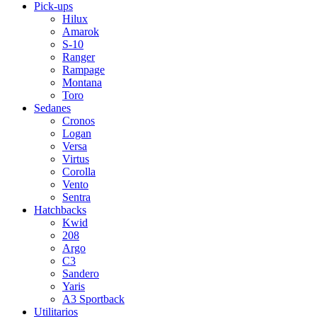
Pick-ups
Hilux
Amarok
S-10
Ranger
Rampage
Montana
Toro
Sedanes
Cronos
Logan
Versa
Virtus
Corolla
Vento
Sentra
Hatchbacks
Kwid
208
Argo
C3
Sandero
Yaris
A3 Sportback
Utilitarios