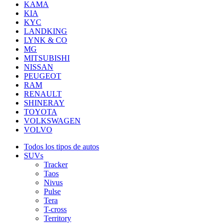
KAMA
KIA
KYC
LANDKING
LYNK & CO
MG
MITSUBISHI
NISSAN
PEUGEOT
RAM
RENAULT
SHINERAY
TOYOTA
VOLKSWAGEN
VOLVO
Todos los tipos de autos
SUVs
Tracker
Taos
Nivus
Pulse
Tera
T-cross
Territory