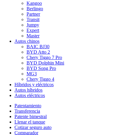
Kangoo
Berlingo
Partner
Transit
Jumpy
Expert
Master
Autos chinos
BAIC BJ30
BYD Atto 2
Chery Tiggo 7 Pro
BYD Dolphin Mini
BYD Song Pro
MG3
Chery Tiggo 4
Híbridos y eléctricos
Autos híbridos
Autos eléctricos
Patentamiento
Transferencia
Patente bimestral
Llenar el tanque
Cotizar seguro auto
Comparador