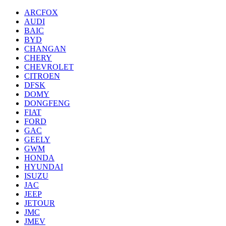
ARCFOX
AUDI
BAIC
BYD
CHANGAN
CHERY
CHEVROLET
CITROEN
DFSK
DOMY
DONGFENG
FIAT
FORD
GAC
GEELY
GWM
HONDA
HYUNDAI
ISUZU
JAC
JEEP
JETOUR
JMC
JMEV