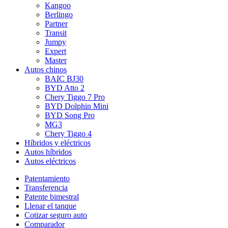
Kangoo
Berlingo
Partner
Transit
Jumpy
Expert
Master
Autos chinos
BAIC BJ30
BYD Atto 2
Chery Tiggo 7 Pro
BYD Dolphin Mini
BYD Song Pro
MG3
Chery Tiggo 4
Híbridos y eléctricos
Autos híbridos
Autos eléctricos
Patentamiento
Transferencia
Patente bimestral
Llenar el tanque
Cotizar seguro auto
Comparador