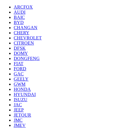
ARCFOX
AUDI
BAIC
BYD
CHANGAN
CHERY
CHEVROLET
CITROEN
DFSK
DOMY
DONGFENG
FIAT
FORD
GAC
GEELY
GWM
HONDA
HYUNDAI
ISUZU
JAC
JEEP
JETOUR
JMC
JMEV