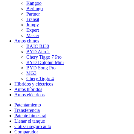
Kangoo
Berlingo
Partner
Transit
Jumpy
Expert
Master
Autos chinos
BAIC BJ30
BYD Atto 2
Chery Tiggo 7 Pro
BYD Dolphin Mini
BYD Song Pro
MG3
Chery Tiggo 4
Híbridos y eléctricos
Autos híbridos
Autos eléctricos
Patentamiento
Transferencia
Patente bimestral
Llenar el tanque
Cotizar seguro auto
Comparador