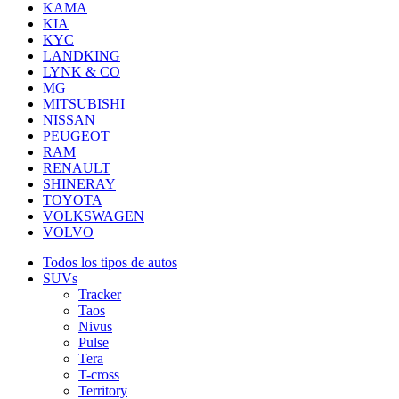
KAMA
KIA
KYC
LANDKING
LYNK & CO
MG
MITSUBISHI
NISSAN
PEUGEOT
RAM
RENAULT
SHINERAY
TOYOTA
VOLKSWAGEN
VOLVO
Todos los tipos de autos
SUVs
Tracker
Taos
Nivus
Pulse
Tera
T-cross
Territory