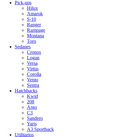
Pick-ups
Hilux
Amarok
S-10
Ranger
Rampage
Montana
Toro
Sedanes
Cronos
Logan
Versa
Virtus
Corolla
Vento
Sentra
Hatchbacks
Kwid
208
Argo
C3
Sandero
Yaris
A3 Sportback
Utilitarios