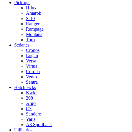
Pick-ups
Hilux
Amarok
S-10
Ranger
Rampage
Montana
Toro
Sedanes
Cronos
Logan
Versa
Virtus
Corolla
Vento
Sentra
Hatchbacks
Kwid
208
Argo
C3
Sandero
Yaris
A3 Sportback
Utilitarios