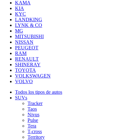
KAMA
KIA
KYC
LANDKING
LYNK & CO
MG
MITSUBISHI
NISSAN
PEUGEOT
RAM
RENAULT
SHINERAY
TOYOTA
VOLKSWAGEN
VOLVO
Todos los tipos de autos
SUVs
Tracker
Taos
Nivus
Pulse
Tera
T-cross
Territory