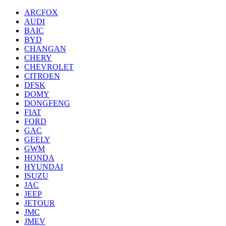
ARCFOX
AUDI
BAIC
BYD
CHANGAN
CHERY
CHEVROLET
CITROEN
DFSK
DOMY
DONGFENG
FIAT
FORD
GAC
GEELY
GWM
HONDA
HYUNDAI
ISUZU
JAC
JEEP
JETOUR
JMC
JMEV