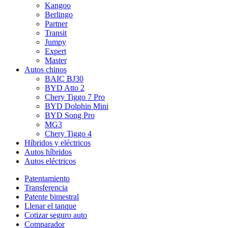
Kangoo
Berlingo
Partner
Transit
Jumpy
Expert
Master
Autos chinos
BAIC BJ30
BYD Atto 2
Chery Tiggo 7 Pro
BYD Dolphin Mini
BYD Song Pro
MG3
Chery Tiggo 4
Híbridos y eléctricos
Autos híbridos
Autos eléctricos
Patentamiento
Transferencia
Patente bimestral
Llenar el tanque
Cotizar seguro auto
Comparador