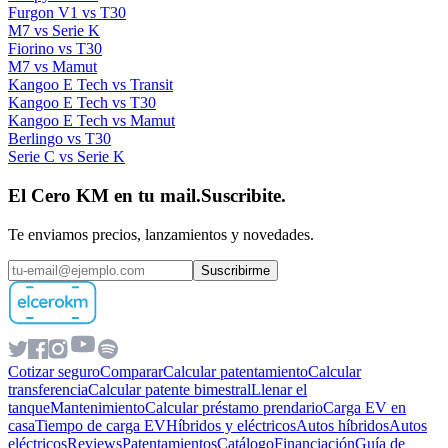
Furgon V1 vs T30
M7 vs Serie K
Fiorino vs T30
M7 vs Mamut
Kangoo E Tech vs Transit
Kangoo E Tech vs T30
Kangoo E Tech vs Mamut
Berlingo vs T30
Serie C vs Serie K
El Cero KM en tu mail.
Suscribite.
Te enviamos precios, lanzamientos y novedades.
Suscribirme
Cotizar seguro
Comparar
Calcular patentamiento
Calcular
transferencia
Calcular patente bimestral
Llenar el
tanque
Mantenimiento
Calcular préstamo prendario
Carga EV en
casa
Tiempo de carga EV
Híbridos y eléctricos
Autos híbridos
Autos
eléctricos
Reviews
Patentamientos
Catálogo
Financiación
Guía de