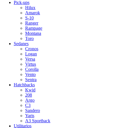
Pick-ups
Hilux
Amarok
S-10
Ranger
Rampage
Montana
Toro
Sedanes
Cronos
Logan
Versa
Virtus
Corolla
Vento
Sentra
Hatchbacks
Kwid
208
Argo
C3
Sandero
Yaris
A3 Sportback
Utilitarios