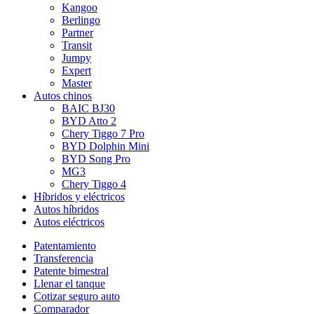
Kangoo
Berlingo
Partner
Transit
Jumpy
Expert
Master
Autos chinos
BAIC BJ30
BYD Atto 2
Chery Tiggo 7 Pro
BYD Dolphin Mini
BYD Song Pro
MG3
Chery Tiggo 4
Híbridos y eléctricos
Autos híbridos
Autos eléctricos
Patentamiento
Transferencia
Patente bimestral
Llenar el tanque
Cotizar seguro auto
Comparador