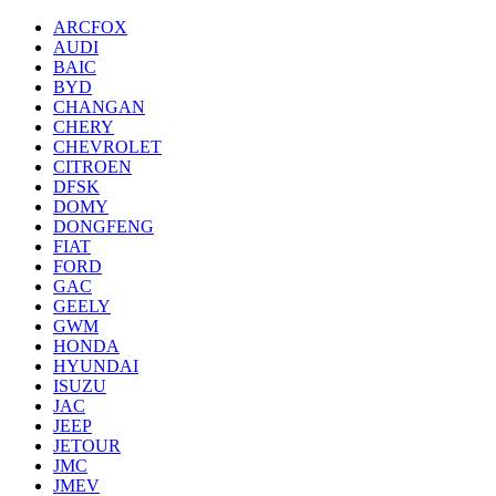
ARCFOX
AUDI
BAIC
BYD
CHANGAN
CHERY
CHEVROLET
CITROEN
DFSK
DOMY
DONGFENG
FIAT
FORD
GAC
GEELY
GWM
HONDA
HYUNDAI
ISUZU
JAC
JEEP
JETOUR
JMC
JMEV