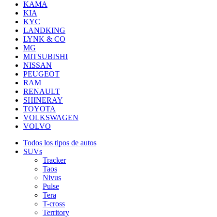
KAMA
KIA
KYC
LANDKING
LYNK & CO
MG
MITSUBISHI
NISSAN
PEUGEOT
RAM
RENAULT
SHINERAY
TOYOTA
VOLKSWAGEN
VOLVO
Todos los tipos de autos
SUVs
Tracker
Taos
Nivus
Pulse
Tera
T-cross
Territory