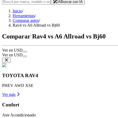
IA
Buscar con IA
Inicio
/
Herramientas
/
Comparar autos
/
Rav4 vs A6 Allroad vs Bj60
Comparar Rav4 vs A6 Allroad vs Bj60
Ver en USD
Ver en USD
TOYOTA
RAV4
PHEV AWD XSE
Ver más
Confort
Aire Acondicionado