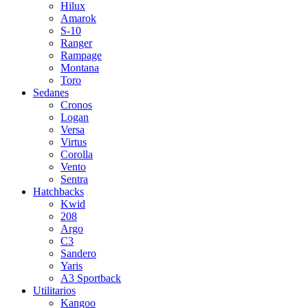
Hilux
Amarok
S-10
Ranger
Rampage
Montana
Toro
Sedanes
Cronos
Logan
Versa
Virtus
Corolla
Vento
Sentra
Hatchbacks
Kwid
208
Argo
C3
Sandero
Yaris
A3 Sportback
Utilitarios
Kangoo