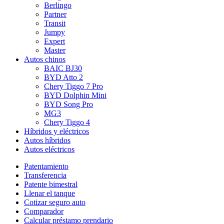
Berlingo
Partner
Transit
Jumpy
Expert
Master
Autos chinos
BAIC BJ30
BYD Atto 2
Chery Tiggo 7 Pro
BYD Dolphin Mini
BYD Song Pro
MG3
Chery Tiggo 4
Híbridos y eléctricos
Autos híbridos
Autos eléctricos
Patentamiento
Transferencia
Patente bimestral
Llenar el tanque
Cotizar seguro auto
Comparador
Calcular préstamo prendario