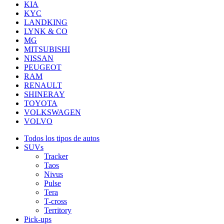
KIA
KYC
LANDKING
LYNK & CO
MG
MITSUBISHI
NISSAN
PEUGEOT
RAM
RENAULT
SHINERAY
TOYOTA
VOLKSWAGEN
VOLVO
Todos los tipos de autos
SUVs
Tracker
Taos
Nivus
Pulse
Tera
T-cross
Territory
Pick-ups