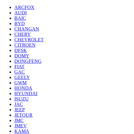
ARCFOX
AUDI
BAIC
BYD
CHANGAN
CHERY
CHEVROLET
CITROEN
DFSK
DOMY
DONGFENG
FIAT
GAC
GEELY
GWM
HONDA
HYUNDAI
ISUZU
JAC
JEEP
JETOUR
JMC
JMEV
KAMA