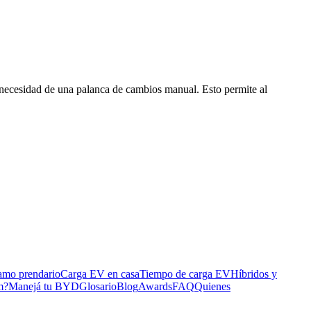
 necesidad de una palanca de cambios manual. Esto permite al
tamo prendario
Carga EV en casa
Tiempo de carga EV
Híbridos y
m?
Manejá tu BYD
Glosario
Blog
Awards
FAQ
Quienes