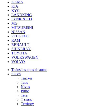
KAMA
KIA
KYC
LANDKING
LYNK & CO
MG
MITSUBISHI
NISSAN
PEUGEOT
RAM
RENAULT
SHINERAY
TOYOTA
VOLKSWAGEN
VOLVO
Todos los tipos de autos
SUVs
Tracker
Taos
Nivus
Pulse
Tera
T-cross
Territory