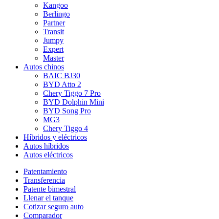
Kangoo
Berlingo
Partner
Transit
Jumpy
Expert
Master
Autos chinos
BAIC BJ30
BYD Atto 2
Chery Tiggo 7 Pro
BYD Dolphin Mini
BYD Song Pro
MG3
Chery Tiggo 4
Híbridos y eléctricos
Autos híbridos
Autos eléctricos
Patentamiento
Transferencia
Patente bimestral
Llenar el tanque
Cotizar seguro auto
Comparador