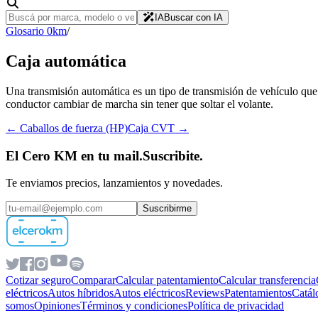
IA
Buscar con IA
Glosario 0km
/
Caja automática
Una transmisión automática es un tipo de transmisión de vehículo que
conductor cambiar de marcha sin tener que soltar el volante.
←
Caballos de fuerza (HP)
Caja CVT
→
El Cero KM en tu mail.
Suscribite.
Te enviamos precios, lanzamientos y novedades.
Suscribirme
Cotizar seguro
Comparar
Calcular patentamiento
Calcular transferencia
eléctricos
Autos híbridos
Autos eléctricos
Reviews
Patentamientos
Catál
somos
Opiniones
Términos y condiciones
Política de privacidad