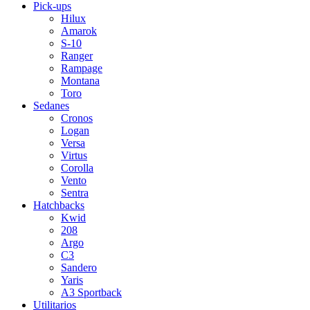
Pick-ups
Hilux
Amarok
S-10
Ranger
Rampage
Montana
Toro
Sedanes
Cronos
Logan
Versa
Virtus
Corolla
Vento
Sentra
Hatchbacks
Kwid
208
Argo
C3
Sandero
Yaris
A3 Sportback
Utilitarios