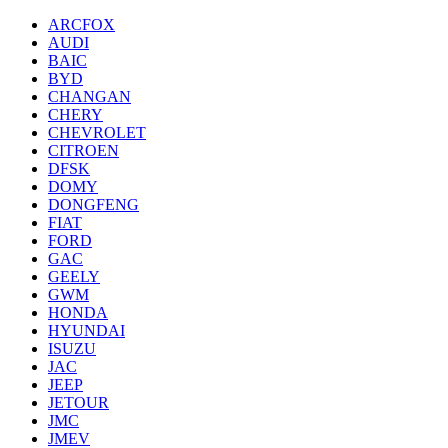
ARCFOX
AUDI
BAIC
BYD
CHANGAN
CHERY
CHEVROLET
CITROEN
DFSK
DOMY
DONGFENG
FIAT
FORD
GAC
GEELY
GWM
HONDA
HYUNDAI
ISUZU
JAC
JEEP
JETOUR
JMC
JMEV