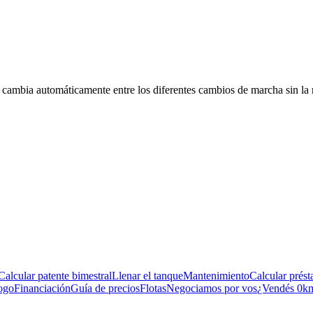
 cambia automáticamente entre los diferentes cambios de marcha sin la
Calcular patente bimestral
Llenar el tanque
Mantenimiento
Calcular prés
ogo
Financiación
Guía de precios
Flotas
Negociamos por vos
¿Vendés 0k