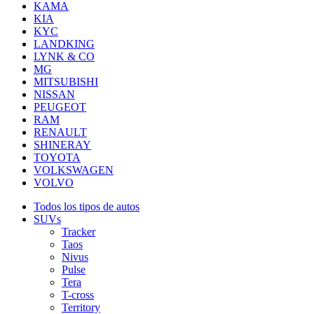
KAMA
KIA
KYC
LANDKING
LYNK & CO
MG
MITSUBISHI
NISSAN
PEUGEOT
RAM
RENAULT
SHINERAY
TOYOTA
VOLKSWAGEN
VOLVO
Todos los tipos de autos
SUVs
Tracker
Taos
Nivus
Pulse
Tera
T-cross
Territory