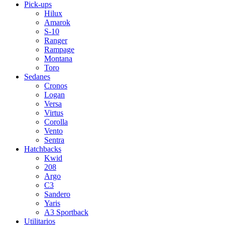
Pick-ups
Hilux
Amarok
S-10
Ranger
Rampage
Montana
Toro
Sedanes
Cronos
Logan
Versa
Virtus
Corolla
Vento
Sentra
Hatchbacks
Kwid
208
Argo
C3
Sandero
Yaris
A3 Sportback
Utilitarios