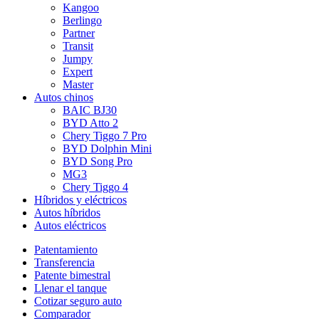
Kangoo
Berlingo
Partner
Transit
Jumpy
Expert
Master
Autos chinos
BAIC BJ30
BYD Atto 2
Chery Tiggo 7 Pro
BYD Dolphin Mini
BYD Song Pro
MG3
Chery Tiggo 4
Híbridos y eléctricos
Autos híbridos
Autos eléctricos
Patentamiento
Transferencia
Patente bimestral
Llenar el tanque
Cotizar seguro auto
Comparador