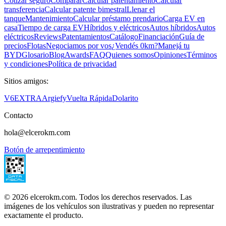
Cotizar seguro
Comparar
Calcular patentamiento
Calcular
transferencia
Calcular patente bimestral
Llenar el
tanque
Mantenimiento
Calcular préstamo prendario
Carga EV en
casa
Tiempo de carga EV
Híbridos y eléctricos
Autos híbridos
Autos
eléctricos
Reviews
Patentamientos
Catálogo
Financiación
Guía de
precios
Flotas
Negociamos por vos
¿Vendés 0km?
Manejá tu
BYD
Glosario
Blog
Awards
FAQ
Quienes somos
Opiniones
Términos
y condiciones
Política de privacidad
Sitios amigos:
V6
EXTRA
Argiefy
Vuelta Rápida
Dolarito
Contacto
hola@elcerokm.com
Botón de arrepentimiento
©
2026
elcerokm.com. Todos los derechos reservados. Las
imágenes de los vehículos son ilustrativas y pueden no representar
exactamente el producto.