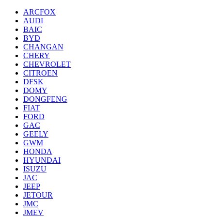
ARCFOX
AUDI
BAIC
BYD
CHANGAN
CHERY
CHEVROLET
CITROEN
DFSK
DOMY
DONGFENG
FIAT
FORD
GAC
GEELY
GWM
HONDA
HYUNDAI
ISUZU
JAC
JEEP
JETOUR
JMC
JMEV