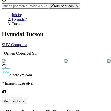
IA
Buscar con IA
Inicio
/
Hyundai
/
Tucson
Hyundai
Tucson
SUV Compacta
- Origen
Corea del Sur
elcerokm.com
* Imagen ilustrativa
Ver más fotos