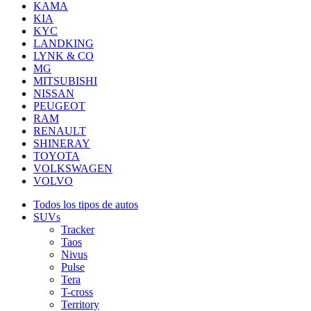
KAMA
KIA
KYC
LANDKING
LYNK & CO
MG
MITSUBISHI
NISSAN
PEUGEOT
RAM
RENAULT
SHINERAY
TOYOTA
VOLKSWAGEN
VOLVO
Todos los tipos de autos
SUVs
Tracker
Taos
Nivus
Pulse
Tera
T-cross
Territory