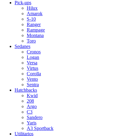
Pick-ups
Hilux
Amarok
S-10
Ranger
Rampage
Montana
Toro
Sedanes
Cronos
Logan
Versa
Virtus
Corolla
Vento
Sentra
Hatchbacks
Kwid
208
Argo
C3
Sandero
Yaris
A3 Sportback
Utilitarios