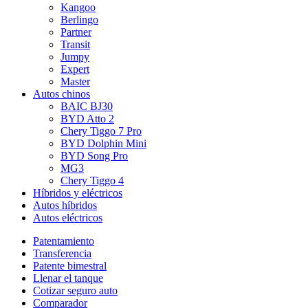
Kangoo
Berlingo
Partner
Transit
Jumpy
Expert
Master
Autos chinos
BAIC BJ30
BYD Atto 2
Chery Tiggo 7 Pro
BYD Dolphin Mini
BYD Song Pro
MG3
Chery Tiggo 4
Híbridos y eléctricos
Autos híbridos
Autos eléctricos
Patentamiento
Transferencia
Patente bimestral
Llenar el tanque
Cotizar seguro auto
Comparador