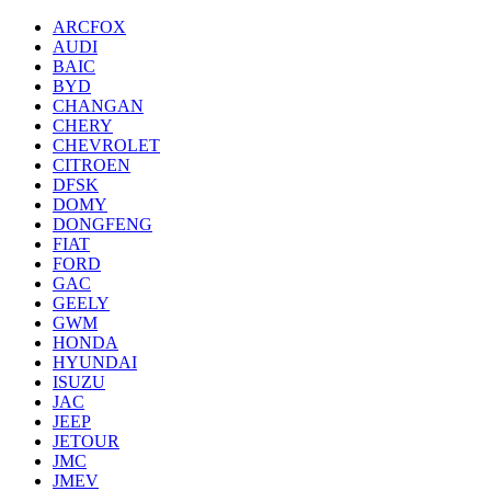
ARCFOX
AUDI
BAIC
BYD
CHANGAN
CHERY
CHEVROLET
CITROEN
DFSK
DOMY
DONGFENG
FIAT
FORD
GAC
GEELY
GWM
HONDA
HYUNDAI
ISUZU
JAC
JEEP
JETOUR
JMC
JMEV